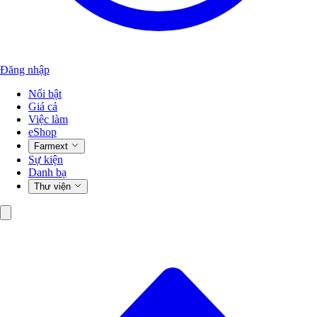
Đăng nhập
Nổi bật
Giá cả
Việc làm
eShop
Farmext
Sự kiện
Danh bạ
Thư viện