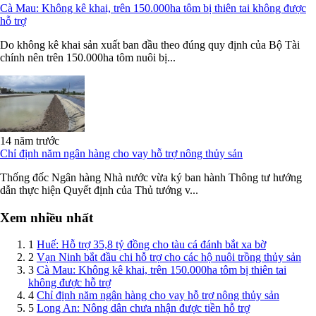
Cà Mau: Không kê khai, trên 150.000ha tôm bị thiên tai không được
hỗ trợ
Do không kê khai sản xuất ban đầu theo đúng quy định của Bộ Tài
chính nên trên 150.000ha tôm nuôi bị...
14 năm trước
Chỉ định năm ngân hàng cho vay hỗ trợ nông thủy sản
Thống đốc Ngân hàng Nhà nước vừa ký ban hành Thông tư hướng
dẫn thực hiện Quyết định của Thủ tướng v...
Xem nhiều nhất
1
Huế: Hỗ trợ 35,8 tỷ đồng cho tàu cá đánh bắt xa bờ
2
Vạn Ninh bắt đầu chi hỗ trợ cho các hộ nuôi trồng thủy sản
3
Cà Mau: Không kê khai, trên 150.000ha tôm bị thiên tai
không được hỗ trợ
4
Chỉ định năm ngân hàng cho vay hỗ trợ nông thủy sản
5
Long An: Nông dân chưa nhận được tiền hỗ trợ