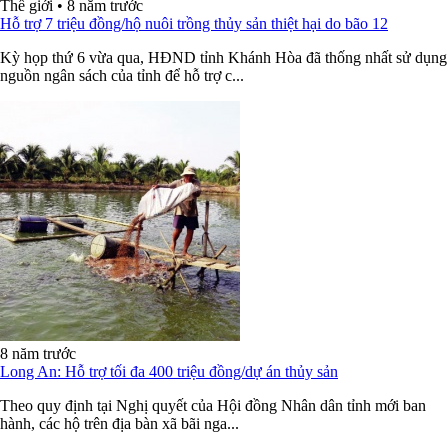
Thế giới
•
8 năm trước
Hỗ trợ 7 triệu đồng/hộ nuôi trồng thủy sản thiệt hại do bão 12
Kỳ họp thứ 6 vừa qua, HĐND tỉnh Khánh Hòa đã thống nhất sử dụng
nguồn ngân sách của tỉnh để hỗ trợ c...
8 năm trước
Long An: Hỗ trợ tối đa 400 triệu đồng/dự án thủy sản
Theo quy định tại Nghị quyết của Hội đồng Nhân dân tỉnh mới ban
hành, các hộ trên địa bàn xã bãi nga...