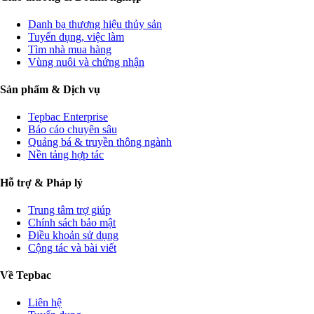
Danh bạ thương hiệu thủy sản
Tuyển dụng, việc làm
Tìm nhà mua hàng
Vùng nuôi và chứng nhận
Sản phẩm & Dịch vụ
Tepbac Enterprise
Báo cáo chuyên sâu
Quảng bá & truyền thông ngành
Nền tảng hợp tác
Hỗ trợ & Pháp lý
Trung tâm trợ giúp
Chính sách bảo mật
Điều khoản sử dụng
Cộng tác và bài viết
Về Tepbac
Liên hệ