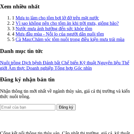
Xem nhiều nhất
1
Mưa to làm cho tôm bơi lờ đờ trên mặt nước
2
Vì sao không nên cho tôm ăn khi trời mưa, giông bão?
3
Nước mưa ảnh hưởng đến sức khỏe tôm
4
Mưa đầu mùa - Nỗi lo của người dân nuôi tôm
5
Cà Mau:Chăm sóc tôm nuôi trong điều kiện mưa trái mùa
Danh mục tin tức
Nuôi trồng
Dịch bệnh
Đánh bắt
Chế biến
Kỹ thuật
Nguyên liệu
Thế
giới
Ẩm thực
Doanh nghiệp
Tổng hợp
Góc nhìn
Đăng ký nhận bản tin
Nhận thông tin mới nhất về ngành thủy sản, giá cả thị trường và kiến
thức nuôi trồng.
Đăng ký
Cổng kết nối thông tin thủy sản. Cập nhật thị trường, giá cả, kỹ thuật