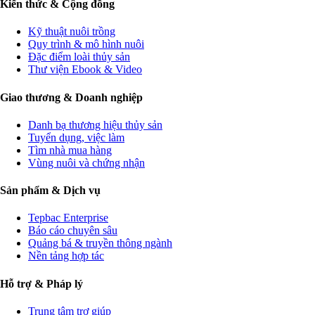
Kiến thức & Cộng đồng
Kỹ thuật nuôi trồng
Quy trình & mô hình nuôi
Đặc điểm loài thủy sản
Thư viện Ebook & Video
Giao thương & Doanh nghiệp
Danh bạ thương hiệu thủy sản
Tuyển dụng, việc làm
Tìm nhà mua hàng
Vùng nuôi và chứng nhận
Sản phẩm & Dịch vụ
Tepbac Enterprise
Báo cáo chuyên sâu
Quảng bá & truyền thông ngành
Nền tảng hợp tác
Hỗ trợ & Pháp lý
Trung tâm trợ giúp