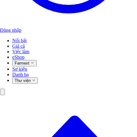
Đăng nhập
Nổi bật
Giá cả
Việc làm
eShop
Farmext
Sự kiện
Danh bạ
Thư viện