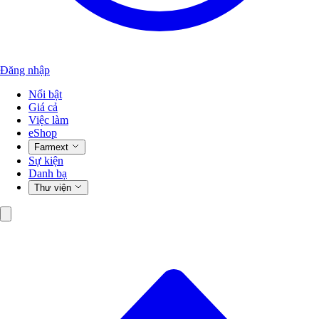
Đăng nhập
Nổi bật
Giá cả
Việc làm
eShop
Farmext
Sự kiện
Danh bạ
Thư viện