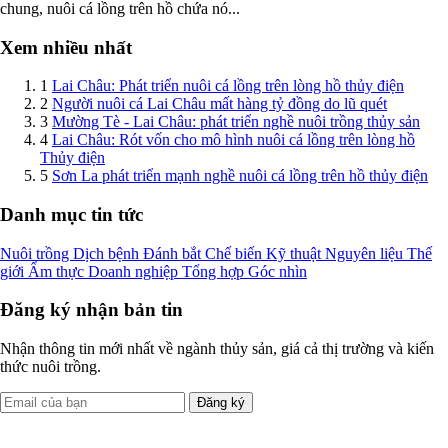
chung, nuôi cá lồng trên hồ chứa nó...
Xem nhiều nhất
1
Lai Châu: Phát triển nuôi cá lồng trên lòng hồ thủy điện
2
Người nuôi cá Lai Châu mất hàng tỷ đồng do lũ quét
3
Mường Tè - Lai Châu: phát triển nghề nuôi trồng thủy sản
4
Lai Châu: Rót vốn cho mô hình nuôi cá lồng trên lòng hồ
Thủy điện
5
Sơn La phát triển mạnh nghề nuôi cá lồng trên hồ thủy điện
Danh mục tin tức
Nuôi trồng
Dịch bệnh
Đánh bắt
Chế biến
Kỹ thuật
Nguyên liệu
Thế
giới
Ẩm thực
Doanh nghiệp
Tổng hợp
Góc nhìn
Đăng ký nhận bản tin
Nhận thông tin mới nhất về ngành thủy sản, giá cả thị trường và kiến
thức nuôi trồng.
Đăng ký