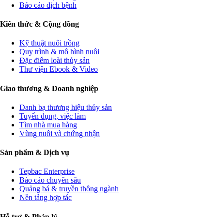
Báo cáo dịch bệnh
Kiến thức & Cộng đồng
Kỹ thuật nuôi trồng
Quy trình & mô hình nuôi
Đặc điểm loài thủy sản
Thư viện Ebook & Video
Giao thương & Doanh nghiệp
Danh bạ thương hiệu thủy sản
Tuyển dụng, việc làm
Tìm nhà mua hàng
Vùng nuôi và chứng nhận
Sản phẩm & Dịch vụ
Tepbac Enterprise
Báo cáo chuyên sâu
Quảng bá & truyền thông ngành
Nền tảng hợp tác
Hỗ trợ & Pháp lý