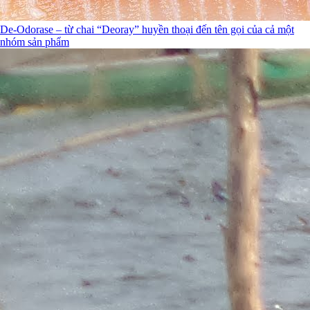
De-Odorase – từ chai “Deoray” huyền thoại đến tên gọi của cả một
nhóm sản phẩm