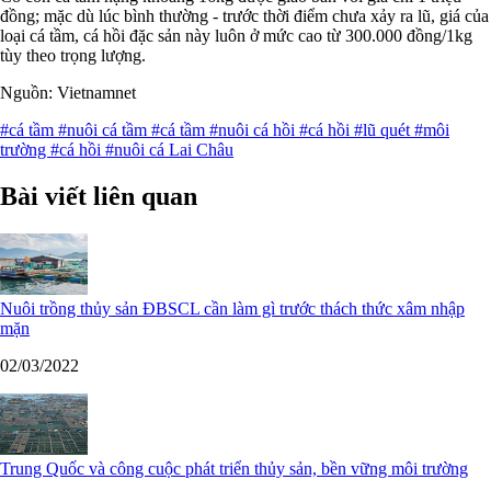
đồng; mặc dù lúc bình thường - trước thời điểm chưa xảy ra lũ, giá của
loại cá tầm, cá hồi đặc sản này luôn ở mức cao từ 300.000 đồng/1kg
tùy theo trọng lượng.
Nguồn: Vietnamnet
#cá tầm
#nuôi cá tầm
#cá tầm
#nuôi cá hồi
#cá hồi
#lũ quét
#môi
trường
#cá hồi
#nuôi cá Lai Châu
Bài viết liên quan
Nuôi trồng thủy sản ĐBSCL cần làm gì trước thách thức xâm nhập
mặn
02/03/2022
Trung Quốc và công cuộc phát triển thủy sản, bền vững môi trường