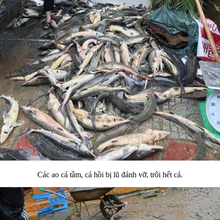
Các ao cá tầm, cá hồi bị lũ đánh vỡ, trôi hết cá.