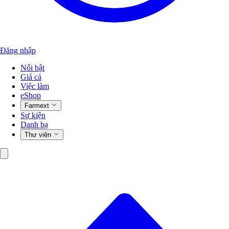
Đăng nhập
Nổi bật
Giá cả
Việc làm
eShop
Farmext
Sự kiện
Danh bạ
Thư viện