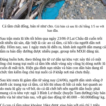
Cá tầm chất đống, bán rẻ như cho.
Giá bán cá sau lũ chỉ bằng 1/5 so với
ban đầu.
Sau trận mưa lũ lớn tối hôm qua ngày 23/06 ở Lai Châu đã cuốn trôi
rất nhiều tài sản, đặc biệt là các ao cá tầm, cá hồi của người dân nơi
đây. Hôm nay, sau 1 ngày mưa lũ diễn ra, hình ảnh người dân mang cá
tầm ra bán đầy đường được nhiều page, group trên MXH đăng tải.
Đáng buồn hơn, theo thông tin từ cư dân tại khu vực này thì có một
ông chủ trang trại nuôi cá tầm lớn nhất vùng này cũng bị dòng nước lũ
cuốn đi mất tích. Hiện gia đình nạn nhân và bàn con dân bản đang tổ
chức tìm kiếm ông chủ trại nuôi cá ở khắp nơi mà chưa thấy.
Sau khi mưa lũ giảm dần từ sáng nay (24/06), người dân sinh sống ở
dưới các trang trại cá tầm, cá hồi thi nhau đi bắt cá mắc kẹt quanh ao
do mưa lũ gây ra vỡ bờ, do cá đã chết hết nên người dân buộc phải
mang cá ra khu vực ngã 3 Bình Lư thuộc (huyện Tam đường) bày bán
trên vỉa hè như bán rau, với giá dao động từ 40.000 – 60.000đồng/ kg.
Có con cá tầm nặng khoảng 16kg được giao bán với giá chỉ 1 triệu