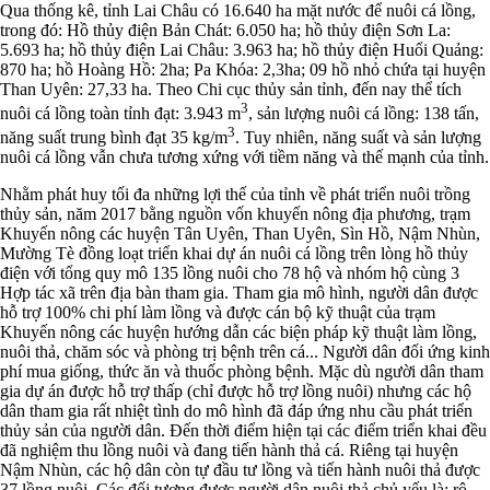
Qua thống kê, tỉnh Lai Châu có 16.640 ha mặt nước để nuôi cá lồng,
trong đó: Hồ thủy điện Bản Chát: 6.050 ha; hồ thủy điện Sơn La:
5.693 ha; hồ thủy điện Lai Châu: 3.963 ha; hồ thủy điện Huổi Quảng:
870 ha; hồ Hoàng Hồ: 2ha; Pa Khóa: 2,3ha; 09 hồ nhỏ chứa tại huyện
Than Uyên: 27,33 ha. Theo Chi cục thủy sản tỉnh, đến nay thể tích
3
nuôi cá lồng toàn tỉnh đạt: 3.943 m
, sản lượng nuôi cá lồng: 138 tấn,
3
năng suất trung bình đạt 35 kg/m
. Tuy nhiên, năng suất và sản lượng
nuôi cá lồng vẫn chưa tương xứng với tiềm năng và thế mạnh của tỉnh.
Nhằm phát huy tối đa những lợi thế của tỉnh về phát triển nuôi trồng
thủy sản, năm 2017 bằng nguồn vốn khuyến nông địa phương, trạm
Khuyến nông các huyện Tân Uyên, Than Uyên, Sìn Hồ, Nậm Nhùn,
Mường Tè đồng loạt triển khai dự án nuôi cá lồng trên lòng hồ thủy
điện với tổng quy mô 135 lồng nuôi cho 78 hộ và nhóm hộ cùng 3
Hợp tác xã trên địa bàn tham gia. Tham gia mô hình, người dân được
hỗ trợ 100% chi phí làm lồng và được cán bộ kỹ thuật của trạm
Khuyến nông các huyện hướng dẫn các biện pháp kỹ thuật làm lồng,
nuôi thả, chăm sóc và phòng trị bệnh trên cá... Người dân đối ứng kinh
phí mua giống, thức ăn và thuốc phòng bệnh. Mặc dù người dân tham
gia dự án được hỗ trợ thấp (chỉ được hỗ trợ lồng nuôi) nhưng các hộ
dân tham gia rất nhiệt tình do mô hình đã đáp ứng nhu cầu phát triển
thủy sản của người dân. Đến thời điểm hiện tại các điểm triển khai đều
đã nghiệm thu lồng nuôi và đang tiến hành thả cá. Riêng tại huyện
Nậm Nhùn, các hộ dân còn tự đầu tư lồng và tiến hành nuôi thả được
37 lồng nuôi. Các đối tượng được người dân nuôi thả chủ yếu là: rô