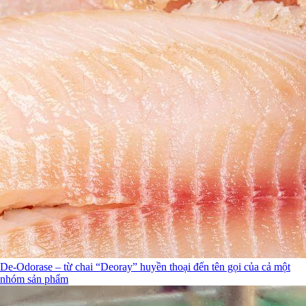
De-Odorase – từ chai “Deoray” huyền thoại đến tên gọi của cả một
nhóm sản phẩm