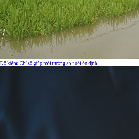
Độ kiềm: Chỉ số giúp môi trường ao nuôi ổn định