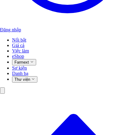
Đăng nhập
Nổi bật
Giá cả
Việc làm
eShop
Farmext
Sự kiện
Danh bạ
Thư viện