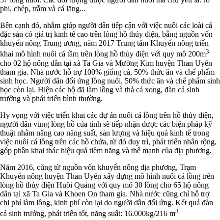
phi, chép, trắm và cá lăng...
Bên cạnh đó, nhằm giúp người dân tiếp cận với việc nuôi các loài cá
đặc sản có giá trị kinh tế cao trên lòng hồ thủy điện, bằng nguồn vốn
khuyến nông Trung ương, năm 2017 Trung tâm Khuyến nông triển
3
khai mô hình nuôi cá tầm trên lòng hồ thủy điện với quy mô 200m
cho 02 hộ nông dân tại xã Ta Gia và Mường Kim huyện Than Uyên
tham gia. Nhà nước hỗ trợ 100% giống cá, 50% thức ăn và chế phẩm
sinh học. Người dân đối ứng lồng nuôi, 50% thức ăn và chế phẩm sinh
học còn lại. Hiện các hộ đã làm lồng và thả cá xong, đàn cá sinh
trưởng và phát triển bình thường.
Hy vọng với việc triển khai các dự án nuôi cá lồng trên hồ thủy điện,
người dân vùng lòng hồ của tỉnh sẽ tiếp nhận được các biện pháp kỹ
thuật nhằm nâng cao năng suất, sản lượng và hiệu quả kinh tế trong
việc nuôi cá lồng trên các hồ chứa, từ đó duy trì, phát triển nhân rộng,
góp phần khai thác hiệu quả tiềm năng và thế mạnh của địa phương.
Năm 2016, cũng từ nguồn vốn khuyến nông địa phương, Trạm
Khuyến nông huyện Than Uyên xây dựng mô hình nuôi cá lồng trên
lòng hồ thủy điện Huôi Quảng với quy mô 30 lồng cho 65 hộ nông
dân tại xã Ta Gia và Khoen On tham gia. Nhà nước cũng chỉ hỗ trợ
chi phí làm lồng, kinh phí còn lại do người dân đối ứng. Kết quả đàn
3
cá sinh trưởng, phát triển tốt, năng suất: 16.000kg/216 m