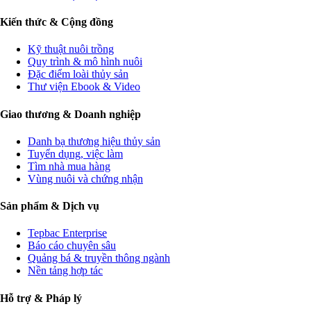
Kiến thức & Cộng đồng
Kỹ thuật nuôi trồng
Quy trình & mô hình nuôi
Đặc điểm loài thủy sản
Thư viện Ebook & Video
Giao thương & Doanh nghiệp
Danh bạ thương hiệu thủy sản
Tuyển dụng, việc làm
Tìm nhà mua hàng
Vùng nuôi và chứng nhận
Sản phẩm & Dịch vụ
Tepbac Enterprise
Báo cáo chuyên sâu
Quảng bá & truyền thông ngành
Nền tảng hợp tác
Hỗ trợ & Pháp lý