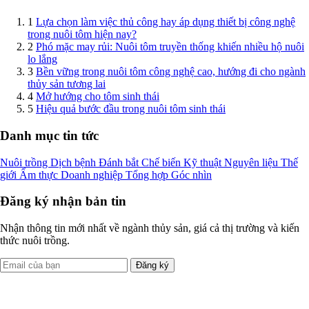
1
Lựa chọn làm việc thủ công hay áp dụng thiết bị công nghệ
trong nuôi tôm hiện nay?
2
Phó mặc may rủi: Nuôi tôm truyền thống khiến nhiều hộ nuôi
lo lắng
3
Bền vững trong nuôi tôm công nghệ cao, hướng đi cho ngành
thủy sản tương lai
4
Mở hướng cho tôm sinh thái
5
Hiệu quả bước đầu trong nuôi tôm sinh thái
Danh mục tin tức
Nuôi trồng
Dịch bệnh
Đánh bắt
Chế biến
Kỹ thuật
Nguyên liệu
Thế
giới
Ẩm thực
Doanh nghiệp
Tổng hợp
Góc nhìn
Đăng ký nhận bản tin
Nhận thông tin mới nhất về ngành thủy sản, giá cả thị trường và kiến
thức nuôi trồng.
Đăng ký