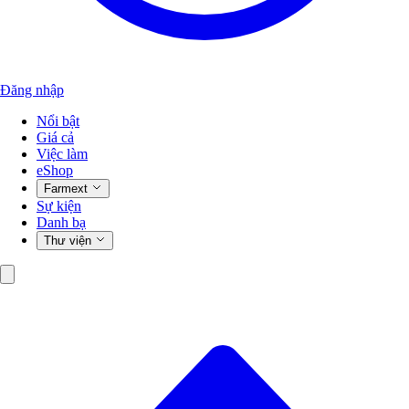
Đăng nhập
Nổi bật
Giá cả
Việc làm
eShop
Farmext
Sự kiện
Danh bạ
Thư viện