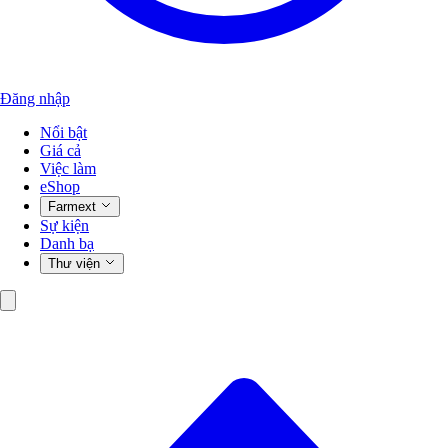
Đăng nhập
Nổi bật
Giá cả
Việc làm
eShop
Farmext
Sự kiện
Danh bạ
Thư viện