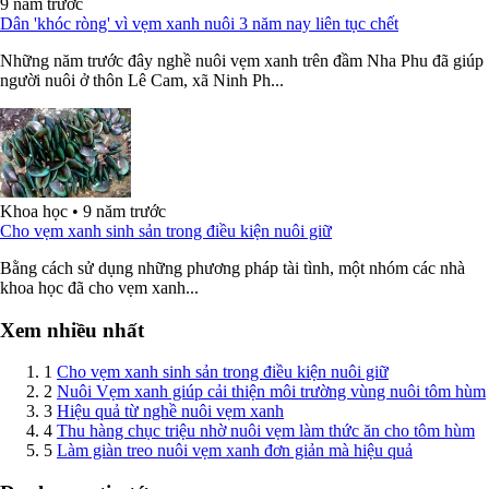
9 năm trước
Dân 'khóc ròng' vì vẹm xanh nuôi 3 năm nay liên tục chết
Những năm trước đây nghề nuôi vẹm xanh trên đầm Nha Phu đã giúp
người nuôi ở thôn Lê Cam, xã Ninh Ph...
Khoa học
•
9 năm trước
Cho vẹm xanh sinh sản trong điều kiện nuôi giữ
Bằng cách sử dụng những phương pháp tài tình, một nhóm các nhà
khoa học đã cho vẹm xanh...
Xem nhiều nhất
1
Cho vẹm xanh sinh sản trong điều kiện nuôi giữ
2
Nuôi Vẹm xanh giúp cải thiện môi trường vùng nuôi tôm hùm
3
Hiệu quả từ nghề nuôi vẹm xanh
4
Thu hàng chục triệu nhờ nuôi vẹm làm thức ăn cho tôm hùm
5
Làm giàn treo nuôi vẹm xanh đơn giản mà hiệu quả