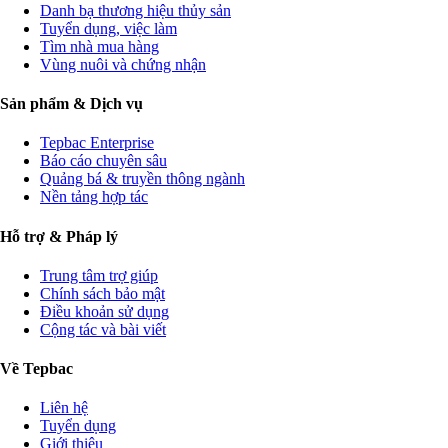
Danh bạ thương hiệu thủy sản
Tuyển dụng, việc làm
Tìm nhà mua hàng
Vùng nuôi và chứng nhận
Sản phẩm & Dịch vụ
Tepbac Enterprise
Báo cáo chuyên sâu
Quảng bá & truyền thông ngành
Nền tảng hợp tác
Hỗ trợ & Pháp lý
Trung tâm trợ giúp
Chính sách bảo mật
Điều khoản sử dụng
Cộng tác và bài viết
Về Tepbac
Liên hệ
Tuyển dụng
Giới thiệu