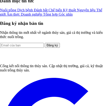
Danh mục tin tức
Nuôi trồng
Dịch bệnh
Đánh bắt
Chế biến
Kỹ thuật
Nguyên liệu
Thế
giới
Ẩm thực
Doanh nghiệp
Tổng hợp
Góc nhìn
Đăng ký nhận bản tin
Nhận thông tin mới nhất về ngành thủy sản, giá cả thị trường và kiến
thức nuôi trồng.
Đăng ký
Cổng kết nối thông tin thủy sản. Cập nhật thị trường, giá cả, kỹ thuật
nuôi trồng thủy sản.