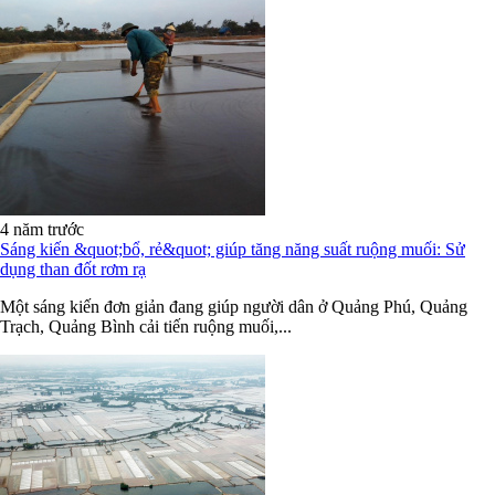
4 năm trước
Sáng kiến &quot;bổ, rẻ&quot; giúp tăng năng suất ruộng muối: Sử
dụng than đốt rơm rạ
Một sáng kiến đơn giản đang giúp người dân ở Quảng Phú, Quảng
Trạch, Quảng Bình cải tiến ruộng muối,...