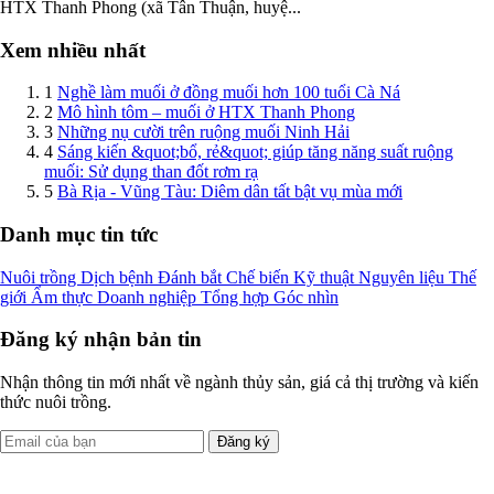
HTX Thanh Phong (xã Tân Thuận, huyệ...
Xem nhiều nhất
1
Nghề làm muối ở đồng muối hơn 100 tuổi Cà Ná
2
Mô hình tôm – muối ở HTX Thanh Phong
3
Những nụ cười trên ruộng muối Ninh Hải
4
Sáng kiến &quot;bổ, rẻ&quot; giúp tăng năng suất ruộng
muối: Sử dụng than đốt rơm rạ
5
Bà Rịa - Vũng Tàu: Diêm dân tất bật vụ mùa mới
Danh mục tin tức
Nuôi trồng
Dịch bệnh
Đánh bắt
Chế biến
Kỹ thuật
Nguyên liệu
Thế
giới
Ẩm thực
Doanh nghiệp
Tổng hợp
Góc nhìn
Đăng ký nhận bản tin
Nhận thông tin mới nhất về ngành thủy sản, giá cả thị trường và kiến
thức nuôi trồng.
Đăng ký