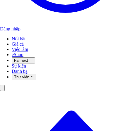
Đăng nhập
Nổi bật
Giá cả
Việc làm
eShop
Farmext
Sự kiện
Danh bạ
Thư viện