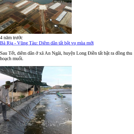
4 năm trước
Bà Rịa - Vũng Tàu: Diêm dân tất bật vụ mùa mới
Sau Tết, diêm dân ở xã An Ngãi, huyện Long Điền tất bật ra đồng thu
hoạch muối.