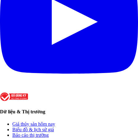
Dữ liệu & Thị trường
Giá thủy sản hôm nay
Biểu đồ & lịch sử giá
Báo cáo thị trường