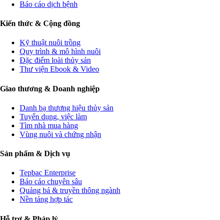
Báo cáo dịch bệnh
Kiến thức & Cộng đồng
Kỹ thuật nuôi trồng
Quy trình & mô hình nuôi
Đặc điểm loài thủy sản
Thư viện Ebook & Video
Giao thương & Doanh nghiệp
Danh bạ thương hiệu thủy sản
Tuyển dụng, việc làm
Tìm nhà mua hàng
Vùng nuôi và chứng nhận
Sản phẩm & Dịch vụ
Tepbac Enterprise
Báo cáo chuyên sâu
Quảng bá & truyền thông ngành
Nền tảng hợp tác
Hỗ trợ & Pháp lý