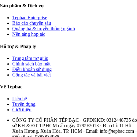
Sản phẩm & Dịch vụ
Tepbac Enterprise
Báo cáo chuyên sâu
Quảng bá & truyền thông ngành
Nền tảng hợp tác
Hỗ trợ & Pháp lý
Trung tâm trợ giúp
Chính sách bảo mật
Điều khoản sử dụng
Cộng tác và bài viết
Về Tepbac
Liên hệ
Tuyển dụng
Giới thiệu
CÔNG TY CỔ PHẦN TÉP BẠC · GPDKKD: 0312448735 do
sở KH & ĐT TP.HCM cấp ngày 07/09/2013 · Địa chỉ: 11 Hồ
Xuân Hương, Xuân Hòa, TP. HCM · Email:
info@tepbac.com
·
Điện thoại: 0888834988