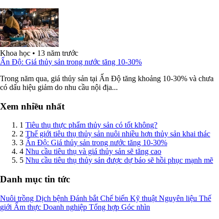
Khoa học
•
13 năm trước
Ấn Độ: Giá thủy sản trong nước tăng 10-30%
Trong năm qua, giá thủy sản tại Ấn Độ tăng khoảng 10-30% và chưa
có dấu hiệu giảm do nhu cầu nội địa...
Xem nhiều nhất
1
Tiêu thụ thực phẩm thủy sản có tốt không?
2
Thế giới tiêu thụ thủy sản nuôi nhiều hơn thủy sản khai thác
3
Ấn Độ: Giá thủy sản trong nước tăng 10-30%
4
Nhu cầu tiêu thụ và giá thủy sản sẽ tăng cao
5
Nhu cầu tiêu thụ thủy sản được dự báo sẽ hồi phục mạnh mẽ
Danh mục tin tức
Nuôi trồng
Dịch bệnh
Đánh bắt
Chế biến
Kỹ thuật
Nguyên liệu
Thế
giới
Ẩm thực
Doanh nghiệp
Tổng hợp
Góc nhìn