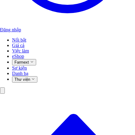
Đăng nhập
Nổi bật
Giá cả
Việc làm
eShop
Farmext
Sự kiện
Danh bạ
Thư viện