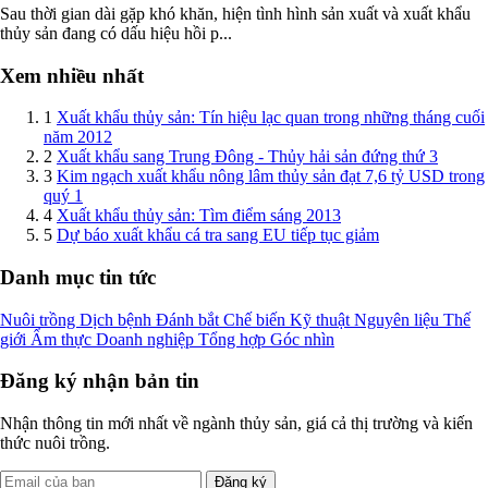
Sau thời gian dài gặp khó khăn, hiện tình hình sản xuất và xuất khẩu
thủy sản đang có dấu hiệu hồi p...
Xem nhiều nhất
1
Xuất khẩu thủy sản: Tín hiệu lạc quan trong những tháng cuối
năm 2012
2
Xuất khẩu sang Trung Đông - Thủy hải sản đứng thứ 3
3
Kim ngạch xuất khẩu nông lâm thủy sản đạt 7,6 tỷ USD trong
quý 1
4
Xuất khẩu thủy sản: Tìm điểm sáng 2013
5
Dự báo xuất khẩu cá tra sang EU tiếp tục giảm
Danh mục tin tức
Nuôi trồng
Dịch bệnh
Đánh bắt
Chế biến
Kỹ thuật
Nguyên liệu
Thế
giới
Ẩm thực
Doanh nghiệp
Tổng hợp
Góc nhìn
Đăng ký nhận bản tin
Nhận thông tin mới nhất về ngành thủy sản, giá cả thị trường và kiến
thức nuôi trồng.
Đăng ký