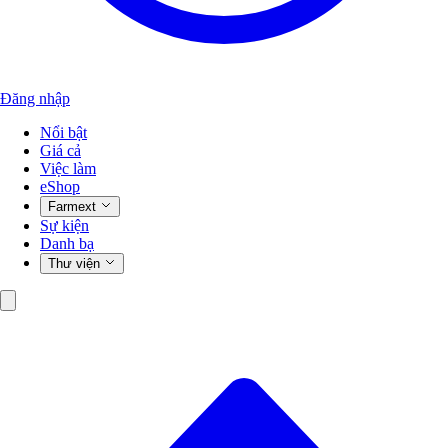
Đăng nhập
Nổi bật
Giá cả
Việc làm
eShop
Farmext
Sự kiện
Danh bạ
Thư viện