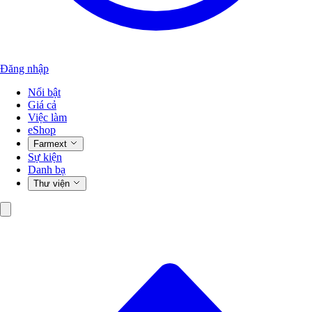
Đăng nhập
Nổi bật
Giá cả
Việc làm
eShop
Farmext
Sự kiện
Danh bạ
Thư viện