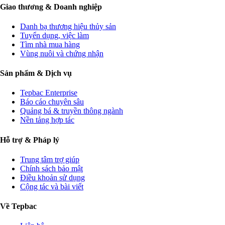
Giao thương & Doanh nghiệp
Danh bạ thương hiệu thủy sản
Tuyển dụng, việc làm
Tìm nhà mua hàng
Vùng nuôi và chứng nhận
Sản phẩm & Dịch vụ
Tepbac Enterprise
Báo cáo chuyên sâu
Quảng bá & truyền thông ngành
Nền tảng hợp tác
Hỗ trợ & Pháp lý
Trung tâm trợ giúp
Chính sách bảo mật
Điều khoản sử dụng
Cộng tác và bài viết
Về Tepbac