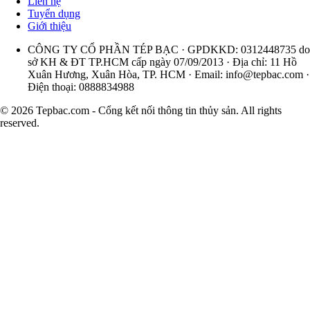
Liên hệ
Tuyển dụng
Giới thiệu
CÔNG TY CỔ PHẦN TÉP BẠC · GPDKKD: 0312448735 do
sở KH & ĐT TP.HCM cấp ngày 07/09/2013 · Địa chỉ: 11 Hồ
Xuân Hương, Xuân Hòa, TP. HCM · Email:
info@tepbac.com
·
Điện thoại: 0888834988
© 2026 Tepbac.com - Cổng kết nối thông tin thủy sản. All rights
reserved.