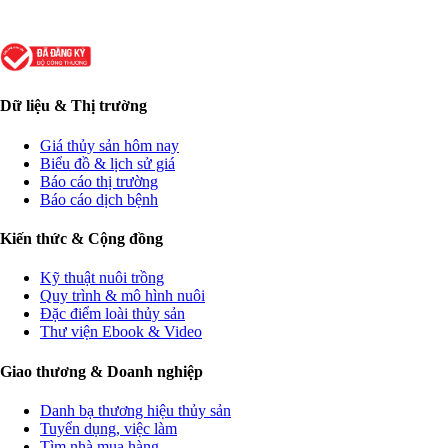
Dữ liệu & Thị trường
Giá thủy sản hôm nay
Biểu đồ & lịch sử giá
Báo cáo thị trường
Báo cáo dịch bệnh
Kiến thức & Cộng đồng
Kỹ thuật nuôi trồng
Quy trình & mô hình nuôi
Đặc điểm loài thủy sản
Thư viện Ebook & Video
Giao thương & Doanh nghiệp
Danh bạ thương hiệu thủy sản
Tuyển dụng, việc làm
Tìm nhà mua hàng