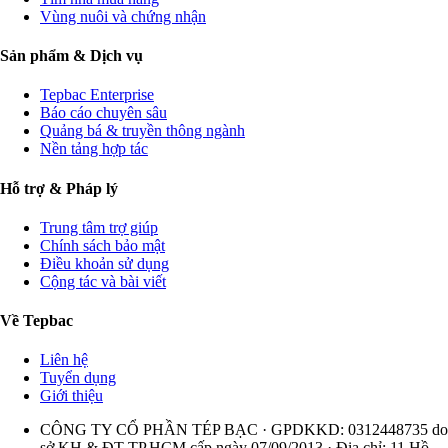
Vùng nuôi và chứng nhận
Sản phẩm & Dịch vụ
Tepbac Enterprise
Báo cáo chuyên sâu
Quảng bá & truyền thông ngành
Nền tảng hợp tác
Hỗ trợ & Pháp lý
Trung tâm trợ giúp
Chính sách bảo mật
Điều khoản sử dụng
Cộng tác và bài viết
Về Tepbac
Liên hệ
Tuyển dụng
Giới thiệu
CÔNG TY CỔ PHẦN TÉP BẠC · GPDKKD: 0312448735 do
sở KH & ĐT TP.HCM cấp ngày 07/09/2013 · Địa chỉ: 11 Hồ