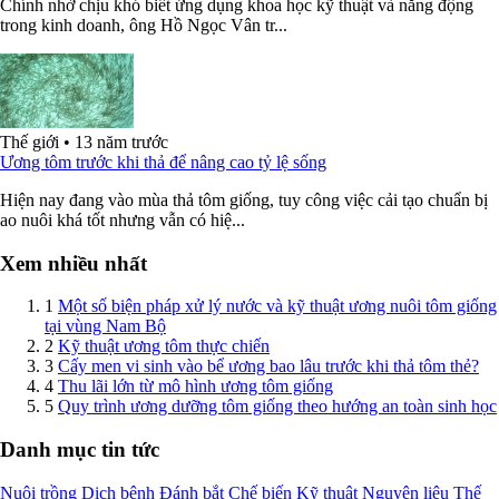
Chính nhờ chịu khó biết ứng dụng khoa học kỹ thuật và năng động
trong kinh doanh, ông Hồ Ngọc Vân tr...
Thế giới
•
13 năm trước
Ương tôm trước khi thả để nâng cao tỷ lệ sống
Hiện nay đang vào mùa thả tôm giống, tuy công việc cải tạo chuẩn bị
ao nuôi khá tốt nhưng vẫn có hiệ...
Xem nhiều nhất
1
Một số biện pháp xử lý nước và kỹ thuật ương nuôi tôm giống
tại vùng Nam Bộ
2
Kỹ thuật ương tôm thực chiến
3
Cấy men vi sinh vào bể ương bao lâu trước khi thả tôm thẻ?
4
Thu lãi lớn từ mô hình ương tôm giống
5
Quy trình ương dưỡng tôm giống theo hướng an toàn sinh học
Danh mục tin tức
Nuôi trồng
Dịch bệnh
Đánh bắt
Chế biến
Kỹ thuật
Nguyên liệu
Thế