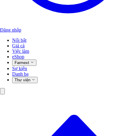
Đăng nhập
Nổi bật
Giá cả
Việc làm
eShop
Farmext
Sự kiện
Danh bạ
Thư viện