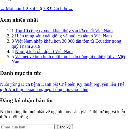
← Mới hơn
1
2
3
4
5
6
7
8
9
Cũ hơn →
Xem nhiều nhất
1
Top 10 công ty xuất khẩu thủy sản lớn nhất Việt Nam
2
Hiện trạng sản xuất giống và nuôi cá tầm ở Việt Nam
3
Việt Nam nhập khẩu hơn 30.000 tấn tôm từ Ecuador trong
quý I năm 2019
4
Những loài rắn độc ở Việt Nam
5
Vài nét về tình hình nuôi tôm chân trắng trên thế giới và Việt
Nam
Danh mục tin tức
Nuôi trồng
Dịch bệnh
Đánh bắt
Chế biến
Kỹ thuật
Nguyên liệu
Thế
giới
Ẩm thực
Doanh nghiệp
Tổng hợp
Góc nhìn
Đăng ký nhận bản tin
Nhận thông tin mới nhất về ngành thủy sản, giá cả thị trường và kiến
thức nuôi trồng.
Đăng ký