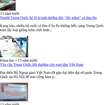
13 năm trước
Người Trung Quốc hé lộ bí mật đường dây “tẩy trắng” cá tầm lậu
Kang bảo, nhiều hộ nuôi cá tầm ở Sa Pa không biết, sang Trung Quốc
toàn lấy loại giống kém chất lượn...
Khoa học
•
13 năm trước
Yêu cầu Trung Quốc bồi thường cho ngư dân Việt Nam
Đại diện Bộ Ngoại giao Việt Nam đã gặp đại diện đại sứ quán Trung
Quốc tại Hà Nội để trao công hàm p...
13 năm trước