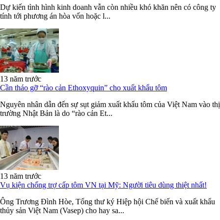
Dự kiến tình hình kinh doanh vẫn còn nhiều khó khăn nên có công ty
tính tới phương án hòa vốn hoặc l...
13 năm trước
Cần tháo gỡ “rào cản Ethoxyquin” cho xuất khẩu tôm
Nguyên nhân dẫn đến sự sụt giảm xuất khẩu tôm của Việt Nam vào thị
trường Nhật Bản là do “rào cản Et...
13 năm trước
Vụ kiện chống trợ cấp tôm VN tại Mỹ: Người tiêu dùng thiệt nhất!
Ông Trương Đình Hòe, Tổng thư ký Hiệp hội Chế biến và xuất khẩu
thủy sản Việt Nam (Vasep) cho hay sa...