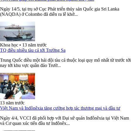
Ngày 14/5, tại trụ sở Cục Phát triển thủy sản Quốc gia Sri Lanka
(NAQDA) ở Colombo đã diễn ra lễ khở...
Khoa học
•
13 năm trước
TQ điều nhiều tàu cá tới Trường Sa
Trung Quốc điều một hải đội tàu cá thuộc loại quy mô nhất từ trước tới
nay tới khu vực quần đảo Trườ...
13 năm trước
Việt Nam và Inđônêxia tăng cường hợp tác thương mại và đầu tư
Ngày 4/4, VCCI đã phối hợp với Đại sứ quán Inđônêxia tại Việt Nam
và Cơ quan xúc tiến đầu tư Inđônêx...