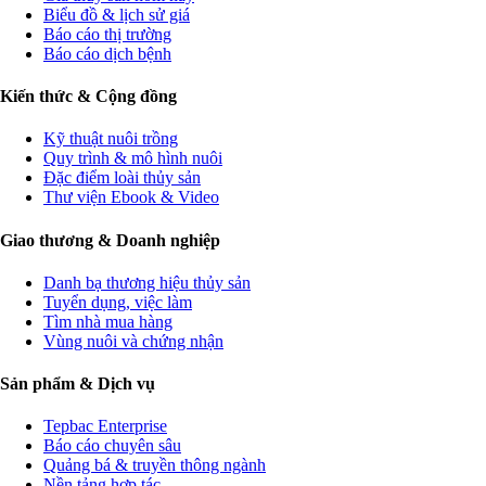
Biểu đồ & lịch sử giá
Báo cáo thị trường
Báo cáo dịch bệnh
Kiến thức & Cộng đồng
Kỹ thuật nuôi trồng
Quy trình & mô hình nuôi
Đặc điểm loài thủy sản
Thư viện Ebook & Video
Giao thương & Doanh nghiệp
Danh bạ thương hiệu thủy sản
Tuyển dụng, việc làm
Tìm nhà mua hàng
Vùng nuôi và chứng nhận
Sản phẩm & Dịch vụ
Tepbac Enterprise
Báo cáo chuyên sâu
Quảng bá & truyền thông ngành
Nền tảng hợp tác