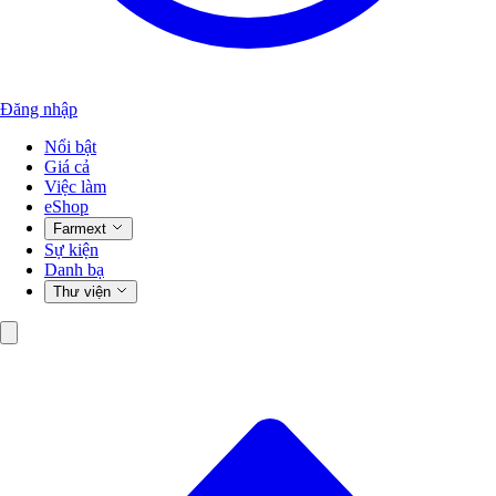
Đăng nhập
Nổi bật
Giá cả
Việc làm
eShop
Farmext
Sự kiện
Danh bạ
Thư viện