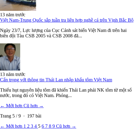
13 năm trước
Việt Nam-Trung Quốc sắp tuần tra liên hợp nghề cá trên Vịnh Bắc Bộ
Ngày 23/7, Lực lượng của Cục Cảnh sát biển Việt Nam đi trên hai
biên đội Tàu CSB 2005 và CSB 2008 đã...
13 năm trước
Cẩn trọng với thông tin Thái Lan nhập khẩu tôm Việt Nam
Thiếu hụt nguyên liệu tôm đã khiến Thái Lan phải NK tôm từ một số
nước, trong đó có Việt Nam. Phóng...
← Mới hơn
Cũ hơn →
Trang
5
/
9
·
197
bài
← Mới hơn
1
2
3
4
5
6
7
8
9
Cũ hơn →