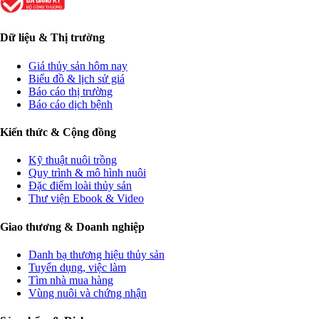
Dữ liệu & Thị trường
Giá thủy sản hôm nay
Biểu đồ & lịch sử giá
Báo cáo thị trường
Báo cáo dịch bệnh
Kiến thức & Cộng đồng
Kỹ thuật nuôi trồng
Quy trình & mô hình nuôi
Đặc điểm loài thủy sản
Thư viện Ebook & Video
Giao thương & Doanh nghiệp
Danh bạ thương hiệu thủy sản
Tuyển dụng, việc làm
Tìm nhà mua hàng
Vùng nuôi và chứng nhận