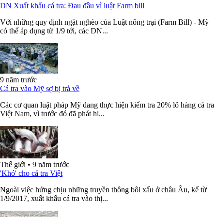
DN Xuất khẩu cá tra: Đau đầu vì luật Farm bill
Với những quy định ngặt nghèo của Luật nông trại (Farm Bill) - Mỹ
có thể áp dụng từ 1/9 tới, các DN...
9 năm trước
Cá tra vào Mỹ sợ bị trả về
Các cơ quan luật pháp Mỹ đang thực hiện kiểm tra 20% lô hàng cá tra
Việt Nam, vì trước đó đã phát hi...
Thế giới
•
9 năm trước
'Khó' cho cá tra Việt
Ngoài việc hứng chịu những truyền thông bôi xấu ở châu Âu, kể từ
1/9/2017, xuất khẩu cá tra vào thị...