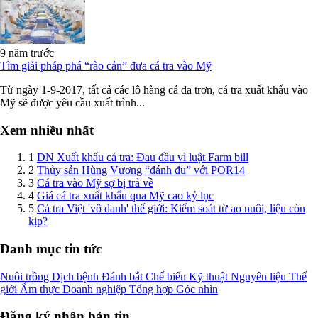
9 năm trước
Tìm giải pháp phá “rào cản” đưa cá tra vào Mỹ
Từ ngày 1-9-2017, tất cả các lô hàng cá da trơn, cá tra xuất khẩu vào
Mỹ sẽ được yêu cầu xuất trình...
Xem nhiều nhất
1
DN Xuất khẩu cá tra: Đau đầu vì luật Farm bill
2
Thủy sản Hùng Vương “đánh đu” với POR14
3
Cá tra vào Mỹ sợ bị trả về
4
Giá cá tra xuất khẩu qua Mỹ cao kỷ lục
5
Cá tra Việt 'vô danh' thế giới: Kiểm soát từ ao nuôi, liệu còn
kịp?
Danh mục tin tức
Nuôi trồng
Dịch bệnh
Đánh bắt
Chế biến
Kỹ thuật
Nguyên liệu
Thế
giới
Ẩm thực
Doanh nghiệp
Tổng hợp
Góc nhìn
Đăng ký nhận bản tin