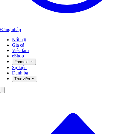
Đăng nhập
Nổi bật
Giá cả
Việc làm
eShop
Farmext
Sự kiện
Danh bạ
Thư viện