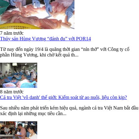
7 năm trước
Thủy sản Hùng Vương “đánh đu” với POR14
Từ nay đến ngày 19/4 là quãng thời gian “nín thở” với Công ty cổ
phần Hùng Vương, khi chờ kết quả th...
8 năm trước
Cá tra Việt 'vô danh' thế giới: Kiểm soát từ ao nuôi, liệu còn kịp?
Sau nhiều năm phát triển kém hiệu quả, ngành cá tra Việt Nam bắt đầu
xác định lại những mục tiêu cần...