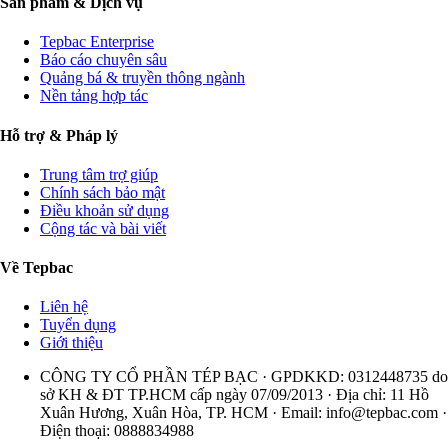
Sản phẩm & Dịch vụ
Tepbac Enterprise
Báo cáo chuyên sâu
Quảng bá & truyền thông ngành
Nền tảng hợp tác
Hỗ trợ & Pháp lý
Trung tâm trợ giúp
Chính sách bảo mật
Điều khoản sử dụng
Cộng tác và bài viết
Về Tepbac
Liên hệ
Tuyển dụng
Giới thiệu
CÔNG TY CỔ PHẦN TÉP BẠC · GPDKKD: 0312448735 do
sở KH & ĐT TP.HCM cấp ngày 07/09/2013 · Địa chỉ: 11 Hồ
Xuân Hương, Xuân Hòa, TP. HCM · Email:
info@tepbac.com
·
Điện thoại: 0888834988