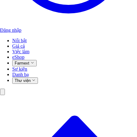
Đăng nhập
Nổi bật
Giá cả
Việc làm
eShop
Farmext
Sự kiện
Danh bạ
Thư viện