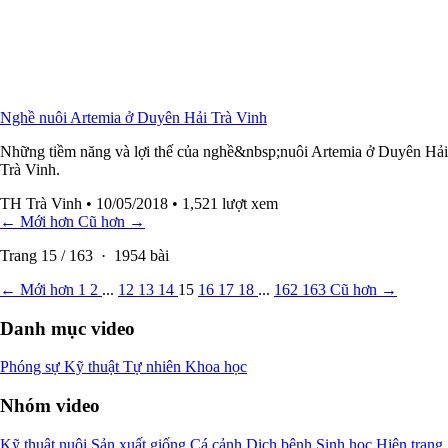
Nghề nuôi Artemia ở Duyên Hải Trà Vinh
Những tiềm năng và lợi thế của nghề&nbsp;nuôi Artemia ở Duyên Hải
Trà Vinh.
TH Trà Vinh
• 10/05/2018
• 1,521 lượt xem
← Mới hơn
Cũ hơn →
Trang
15
/
163
·
1954
bài
← Mới hơn
1
2
...
12
13
14
15
16
17
18
...
162
163
Cũ hơn →
Danh mục video
Phóng sự
Kỹ thuật
Tự nhiên
Khoa học
Nhóm video
Kỹ thuật nuôi
Sản xuất giống
Cá cảnh
Dịch bệnh
Sinh học
Hiện trạng