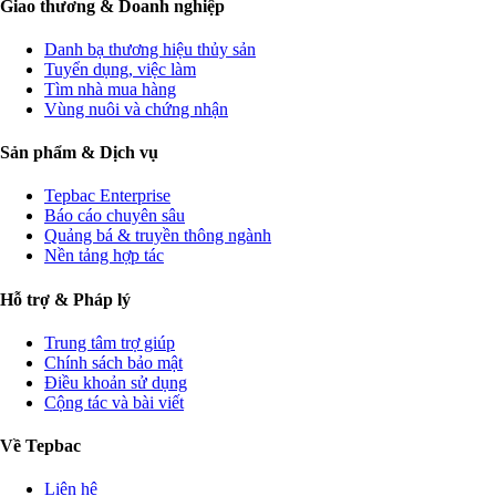
Giao thương & Doanh nghiệp
Danh bạ thương hiệu thủy sản
Tuyển dụng, việc làm
Tìm nhà mua hàng
Vùng nuôi và chứng nhận
Sản phẩm & Dịch vụ
Tepbac Enterprise
Báo cáo chuyên sâu
Quảng bá & truyền thông ngành
Nền tảng hợp tác
Hỗ trợ & Pháp lý
Trung tâm trợ giúp
Chính sách bảo mật
Điều khoản sử dụng
Cộng tác và bài viết
Về Tepbac
Liên hệ