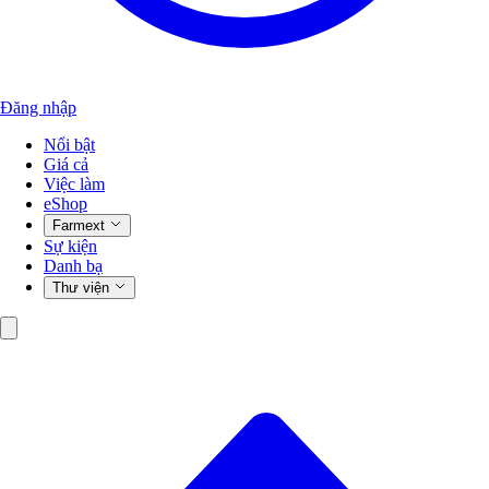
Đăng nhập
Nổi bật
Giá cả
Việc làm
eShop
Farmext
Sự kiện
Danh bạ
Thư viện