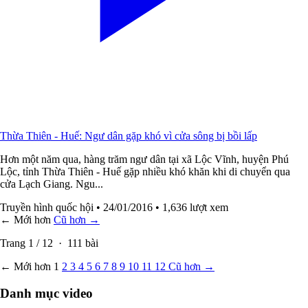
Thừa Thiên - Huế: Ngư dân gặp khó vì cửa sông bị bồi lấp
Hơn một năm qua, hàng trăm ngư dân tại xã Lộc Vĩnh, huyện Phú
Lộc, tỉnh Thừa Thiên - Huế gặp nhiều khó khăn khi di chuyển qua
cửa Lạch Giang. Ngu...
Truyền hình quốc hội
• 24/01/2016
• 1,636 lượt xem
← Mới hơn
Cũ hơn →
Trang
1
/
12
·
111
bài
← Mới hơn
1
2
3
4
5
6
7
8
9
10
11
12
Cũ hơn →
Danh mục video