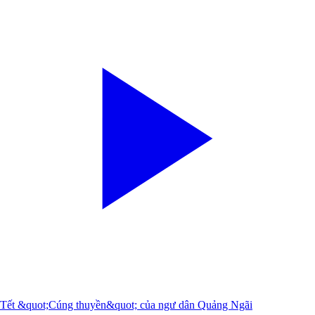
Tết &quot;Cúng thuyền&quot; của ngư dân Quảng Ngãi