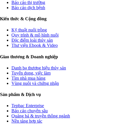
Báo cáo thị trường
Báo cáo dịch bệnh
Kiến thức & Cộng đồng
Kỹ thuật nuôi trồng
Quy trình & mô hình nuôi
Đặc điểm loài thủy sản
Thư viện Ebook & Video
Giao thương & Doanh nghiệp
Danh bạ thương hiệu thủy sản
Tuyển dụng, việc làm
Tìm nhà mua hàng
Vùng nuôi và chứng nhận
Sản phẩm & Dịch vụ
Tepbac Enterprise
Báo cáo chuyên sâu
Quảng bá & truyền thông ngành
Nền tảng hợp tác