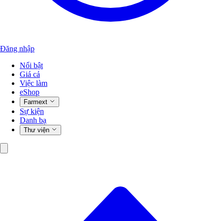
Đăng nhập
Nổi bật
Giá cả
Việc làm
eShop
Farmext
Sự kiện
Danh bạ
Thư viện