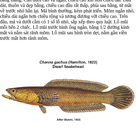
dài, thuôn và dẹp bằng, chiều cao đầu rất thấp, phía sau bằng, từ mắt
về trước nhỏ hẳn lại. Má bình thường, kém phát triển. Mõm ngắn nhỏ,
chiều dài ngắn hơn chiều rộng và tương đương với chiều cao. Trên
đầu, má và dưới cằm có 1 số lỗ nhỏ, sắp xếp theo quy luật. Lỗ mũi
mỗi bên 2 chiếc. Lỗ mũi trước hình ống ngắn, bằng 1/2 đường kính
mắt và nằm sát rãnh mõm. Lỗ mũi sau hình tròn dẹt, nằm gần viền
trước mắt hơn rãnh mõm.