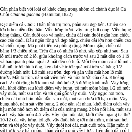
Cần phân biệt với loài cá khác cùng trong nhóm cá chành đục là Cá
Chòi
Channa gachua
(Hamilton,1822)
Đặc điểm cá Chòi: Thân hình trụ tròn, phần sau dẹp bên. Chiều cao
lớn hơn chiều dầy thân. Viền lưng trước vây lưng hơi cong. Viền bụng
bằng thẳng. Cán đuôi cao và ngắn, chiều dài cán đuôi ngắn hơn chiều
cao cán đuôi. Đầu ngắn rộng và dẹp bằng, chiều dài lớn hơn chiều cao
và chiều rộng. Má phát triển và phồng rộng. Mõm ngắn, chiều dài
bằng 1/3 chiều rộng. Trên đầu có nhiều lỗ nhỏ, sắp xếp như sau: Sau
lỗ mũi trước có 2 lỗ, giữa khoảng cách trước và sau 2 mắt đều có 1 lỗ
và bao quanh phía ngoài 2 mắt đều có 6 lỗ. Mỗi bên mõm có 2 lỗ mũi.
Lỗ mũi trước hình ống, kéo dài về trước quá môi trên và bằng 1/2
đường kính mắt. Lỗ mũi sau tròn, dẹp và gần viền mắt hơn lỗ mũi
trước. Mắt to tròn, nằm sát viền trên và nửa trước của đầu. Khoảng
cách 2 mắt rộng hơi khum và nhỏ hơn 2,5 đường kính mắt. Vây lưng
dài, khởi điểm sau khởi điểm vây bụng, tới mút mõm bằng 1/2 tới mút
vây đuôi, mút sau tròn và tới quá gốc vây đuôi. Vây ngực hơi tròn,
chiều dài nhỏ hơn phần đầu sau mắt, mút sau chưa tới hậu môn. Vây
bụng nhỏ, nằm sát viền bụng, 2 gốc gần sát nhau, khởi điểm cách vây
hậu môn nhỏ hơn tới điểm đầu của màng mang 2 bên nối liền, mút sau
cách vây hậu môn 4-5 vẩy. Vây hậu môn dài, khởi điểm ngang tia thứ
10-12 của vây lưng, tới gốc vây đuôi bằng tới mút mõm, mút sau hơi
tròn và tới gốc vây đuôi. Vây đuôi hơi dài, mút cuối tròn. Hậu môn ở
sát trước vây hậu môn. Thân và đầu phủ vẩy lược. Trên đỉnh đầu có 1