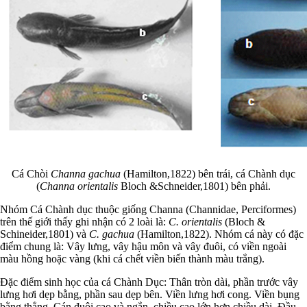
Cá Chòi
Channa gachua
(Hamilton,1822) bên trái, cá Chành dục
(
Channa orientalis
Bloch &Schneider,1801) bên phải.
Nhóm Cá Chành dục thuộc giống Channa (Channidae, Perciformes)
trên thế giới thấy ghi nhận có 2 loài là:
C. orientalis
(Bloch &
Schineider,1801) và
C. gachua
(Hamilton,1822). Nhóm cá này có đặc
điểm chung là: Vây lưng, vây hậu môn và vây đuôi, có viền ngoài
màu hồng hoặc vàng (khi cá chết viền biến thành màu trắng).
Đặc điểm sinh học của cá Chành Dục: Thân tròn dài, phần trước vây
lưng hơi dẹp bằng, phần sau dẹp bên. Viền lưng hơi cong. Viền bụng
bằng thẳng. Cán đuôi cao và ngắn, chiều cao lớn hơn chiều dài. Đầu