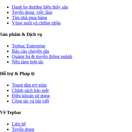
Danh bạ thương hiệu thủy sản
Tuyển dụng, việc làm
Tìm nhà mua hàng
Vùng nuôi và chứng nhận
Sản phẩm & Dịch vụ
Tepbac Enterprise
Báo cáo chuyên sâu
Quảng bá & truyền thông ngành
Nền tảng hợp tác
Hỗ trợ & Pháp lý
Trung tâm trợ giúp
Chính sách bảo mật
Điều khoản sử dụng
Cộng tác và bài viết
Về Tepbac
Liên hệ
Tuyển dụng