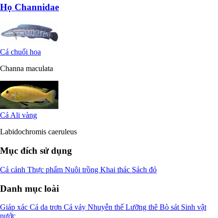
Họ Channidae
Cá chuối hoa
Channa maculata
Cá Ali vàng
Labidochromis caeruleus
Mục đích sử dụng
Cá cảnh
Thực phẩm
Nuôi trồng
Khai thác
Sách đỏ
Danh mục loài
Giáp xác
Cá da trơn
Cá vảy
Nhuyễn thể
Lưỡng thê
Bò sát
Sinh vật
nước