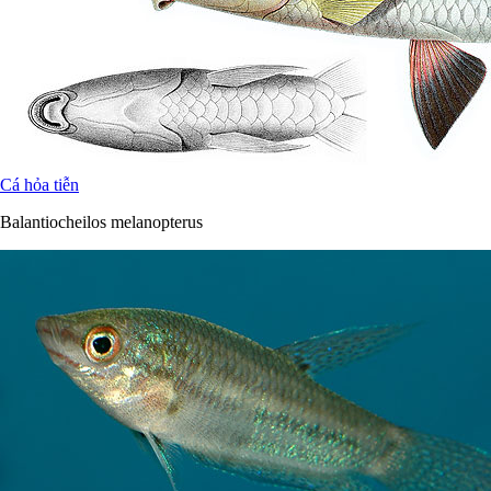
Cá hỏa tiễn
Balantiocheilos melanopterus