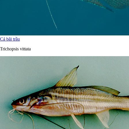
Cá bãi trầu
Trichopsis vittata