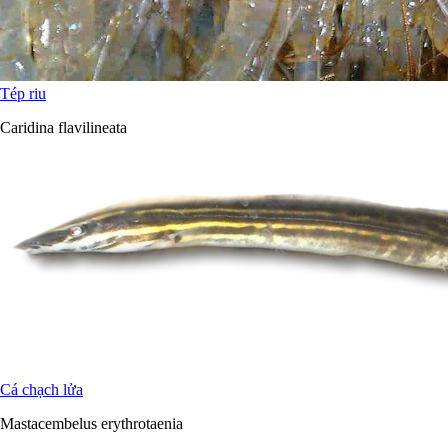
Tép riu
Caridina flavilineata
Cá chạch lửa
Mastacembelus erythrotaenia