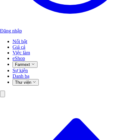
Đăng nhập
Nổi bật
Giá cả
Việc làm
eShop
Farmext
Sự kiện
Danh bạ
Thư viện