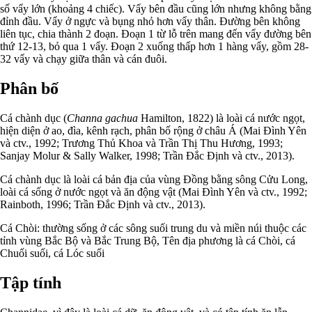
số vẩy lớn (khoảng 4 chiếc). Vẩy bên đầu cũng lớn nhưng không bằng
đỉnh đầu. Vẩy ở ngực và bụng nhỏ hơn vẩy thân. Đường bên không
liên tục, chia thành 2 đoạn. Đoạn 1 từ lỗ trên mang đến vẩy đường bên
thứ 12-13, bỏ qua 1 vẩy. Đoạn 2 xuống thấp hơn 1 hàng vẩy, gồm 28-
32 vẩy và chạy giữa thân và cán đuôi.
Phân bố
Cá chành dục (
Channa gachua
Hamilton, 1822) là loài cá nước ngọt,
hiện diện ở ao, đìa, kênh rạch, phân bố rộng ở châu Á (Mai Đình Yên
và ctv., 1992; Trương Thủ Khoa và Trần Thị Thu Hương, 1993;
Sanjay Molur & Sally Walker, 1998; Trần Đắc Định và ctv., 2013).
Cá chành dục là loài cá bản địa của vùng Đồng bằng sông Cửu Long,
loài cá sống ở nước ngọt và ăn động vật (Mai Đình Yên và ctv., 1992;
Rainboth, 1996; Trần Đắc Định và ctv., 2013).
Cá Chòi: thường sống ở các sông suối trung du và miền núi thuộc các
tỉnh vùng Bắc Bộ và Bắc Trung Bộ, Tên địa phương là cá Chòi, cá
Chuối suối, cá Lóc suối
Tập tính