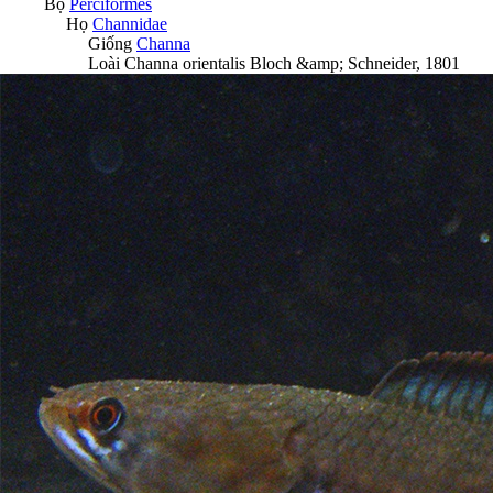
Bộ
Perciformes
Họ
Channidae
Giống
Channa
Loài
Channa orientalis
Bloch &amp; Schneider, 1801