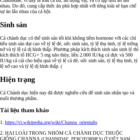
Channidae, vì đây là loài cá dữ, ăn động vật, và có tập tính ăn lẫn
nhau. Do đó, cung cấp thức ăn phù hợp nhất với từng loài sẽ hạn chế
sự ăn lẫn nhau của cá bột.
Sinh sản
Cá chành dục có thể sinh sản tốt khi không tiêm hormone với các chỉ
tiêu sinh sản đạt cao về tỷ lệ đẻ, sức sinh sản, tỷ lệ thụ tinh, tỷ lệ trứng
nở và tỷ lệ cá dị hình thấp. Phương pháp kích thích sinh sản sinh lý thì
kích thích tố HCG+ 5 mg não thùy, liều 2.000 IU/kg cá đực và 500
IU/kg cá cái cho hiệu quả về tỷ lệ cá đẻ, sức sinh sản, tỷ lệ thụ tinh, tỷ
lệ nở cao và tỷ lệ dị hình thấp. (
Hiện trạng
Cá Chành dục hiện nay đã được nghiên cứu để sinh sản nhân tạo và
nuôi thương phẩm.
Tài liệu tham khảo
1.
https://vi.wikipedia.org/wiki/Channa_orientalis
2. HAI LOÀI TRONG NHÓM CÁ CHÀNH DỤC THUỘC
GIỐNG CHANNA
(CHANNIDAE, PERCIFORMES) Ở VIỆT NAM