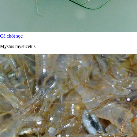
Cá chốt sọc
Mystus mysticetus