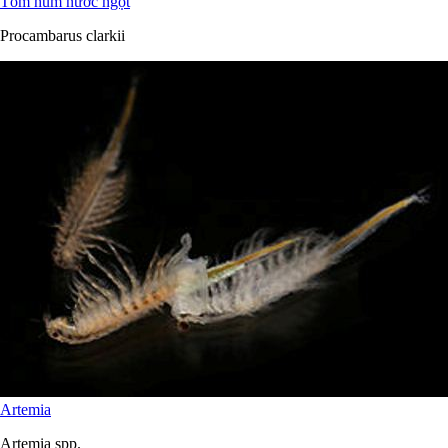
Tôm hùm nước ngọt
Procambarus clarkii
Artemia
Artemia spp.