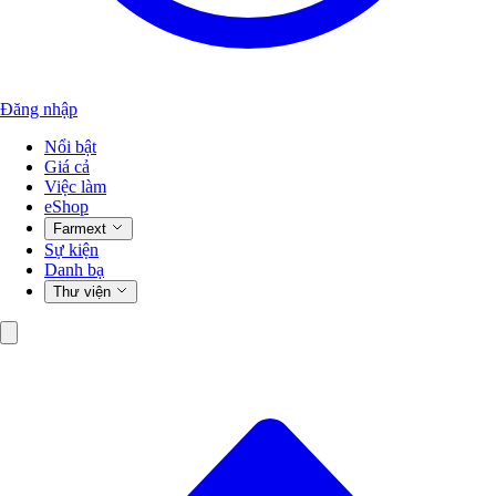
Đăng nhập
Nổi bật
Giá cả
Việc làm
eShop
Farmext
Sự kiện
Danh bạ
Thư viện