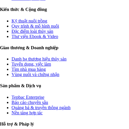
Kiến thức & Cộng đồng
Kỹ thuật nuôi trồng
Quy trình & mô hình nuôi
Đặc điểm loài thủy sản
Thư viện Ebook & Video
Giao thương & Doanh nghiệp
Danh bạ thương hiệu thủy sản
Tuyển dụng, việc làm
Tìm nhà mua hàng
Vùng nuôi và chứng nhận
Sản phẩm & Dịch vụ
Tepbac Enterprise
Báo cáo chuyên sâu
Quảng bá & truyền thông ngành
Nền tảng hợp tác
Hỗ trợ & Pháp lý