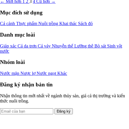
← Mới hơn
1
2
3
4
Cũ hơn →
Mục đích sử dụng
Cá cảnh
Thực phẩm
Nuôi trồng
Khai thác
Sách đỏ
Danh mục loài
Giáp xác
Cá da trơn
Cá vảy
Nhuyễn thể
Lưỡng thê
Bò sát
Sinh vật
nước
Nhóm loài
Nước mặn
Nược lợ
Nước ngọt
Khác
Đăng ký nhận bản tin
Nhận thông tin mới nhất về ngành thủy sản, giá cả thị trường và kiến
thức nuôi trồng.
Đăng ký