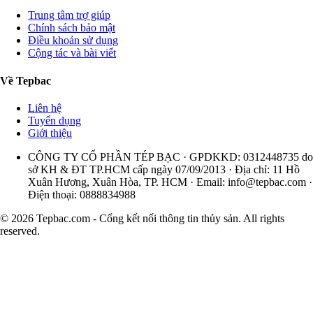
Trung tâm trợ giúp
Chính sách bảo mật
Điều khoản sử dụng
Cộng tác và bài viết
Về Tepbac
Liên hệ
Tuyển dụng
Giới thiệu
CÔNG TY CỔ PHẦN TÉP BẠC · GPDKKD: 0312448735 do
sở KH & ĐT TP.HCM cấp ngày 07/09/2013 · Địa chỉ: 11 Hồ
Xuân Hương, Xuân Hòa, TP. HCM · Email:
info@tepbac.com
·
Điện thoại: 0888834988
© 2026 Tepbac.com - Cổng kết nối thông tin thủy sản. All rights
reserved.