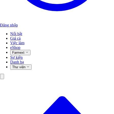
Đăng nhập
Nổi bật
Giá cả
Việc làm
eShop
Farmext
Sự kiện
Danh bạ
Thư viện