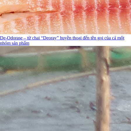
De-Odorase – từ chai “Deoray” huyền thoại đến tên gọi của cả một
nhóm sản phẩm