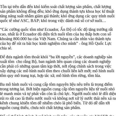
Tồn tại trên dẫn đến khó kiểm soát chất lượng sản phẩm, chất lượng
sản phẩm không đồng đều; khó ứng dụng thành tựu khoa học kĩ thuật
tăng năng suất nhằm giảm giá thành; khó ứng dụng các quy trình nuôi
quốc tế như ASC, BAP; khó trong việc đánh mã số cơ sở nuôi…
“Các cường quốc tôm như Ecuador, Ấn Độ có tốc độ tăng trưởng rất
cao, nhất là ở Ecuador dù diện tích nuôi tôm của họ thấp hơn con số
khoảng 800.000 ha của Việt Nam. Chúng ta cần nhìn vào thành tựu
của họ để rút ra bài học kinh nghiệm cho mình” - ông Hồ Quốc Lực
chia sẻ.
Để đưa ngành tôm thoát khỏi “ba lời nguyền”, các doanh nghiệp sản
xuất tôm cho rằng Bộ, ban ngành liên quan cùng các doanh nghiệp
cần phải có những quan tâm kịp thời, nới rộng chính sách trong việc
xây dựng các mô hình nuôi tôm theo chuỗi liên kết mới; mô hình nuôi
tôm quy mô trang trại, hợp tác xã; mô hình tôm rừng, tôm lúa.
Ba mô hình nuôi và cung cấp tôm nguyên liệu nêu trên là trọng điểm
trong tương lai. Bởi hiện nguồn cung cấp tôm nguyên liệu từ nuôi nhỏ
lẻ manh mún và tự phát vẫn còn là chủ lực. Người nuôi nhỏ lẻ đối diện
rủi ro rất cao là thiếu nước nuôi và không nơi xử lý nước thải nên xả ra
kênh chung khiến tôm dễ nhiễm chéo là phổ biến. Từ đó dễ dẫn tới
nguồn cung thiếu, chưa nói chất lượng sản phẩm.