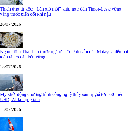
Thích ứng từ gốc: "Làn gió mới" giúp ngư dân Timor-Leste vững
vàng trước biến đổi khí hậu
26/07/2026
Ngành tôm Thái Lan trước ngã rẽ: Từ lệnh cấm của Malaysia đến bài
toán tái cơ cấu bền vững
18/07/2026
Mỹ khởi động chương trình công nghệ thủy sản trị giá tới 160 triệu
USD, AI là trọng tâm
15/07/2026