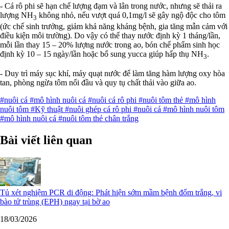
- Cá rô phi sẽ hạn chế lượng đạm và lân trong nước, nhưng sẽ thải ra
lượng NH
không nhỏ, nếu vượt quá 0,1mg/l sẽ gây ngộ độc cho tôm
3
(ức chế sinh trưởng, giảm khả năng kháng bệnh, gia tăng mẫn cảm với
điều kiện môi trường). Do vậy có thể thay nước định kỳ 1 tháng/lần,
mỗi lần thay 15 – 20% lượng nước trong ao, bón chế phẩm sinh học
định kỳ 10 – 15 ngày/lần hoặc bổ sung yucca giúp hấp thụ NH
.
3
- Duy trì máy sục khí, máy quạt nước để làm tăng hàm lượng oxy hòa
tan, phòng ngừa tôm nổi đầu và quy tụ chất thải vào giữa ao.
#nuôi cá
#mô hình nuôi cá
#nuôi cá rô phi
#nuôi tôm thẻ
#mô hình
nuôi tôm
#Kỹ thuật
#nuôi ghép cá rô phi
#nuôi cá
#mô hình nuôi tôm
#mô hình nuôi cá
#nuôi tôm thẻ chân trắng
Bài viết liên quan
Tủ xét nghiệm PCR di động: Phát hiện sớm mầm bệnh đốm trắng, vi
bào tử trùng (EPH) ngay tại bờ ao
18/03/2026