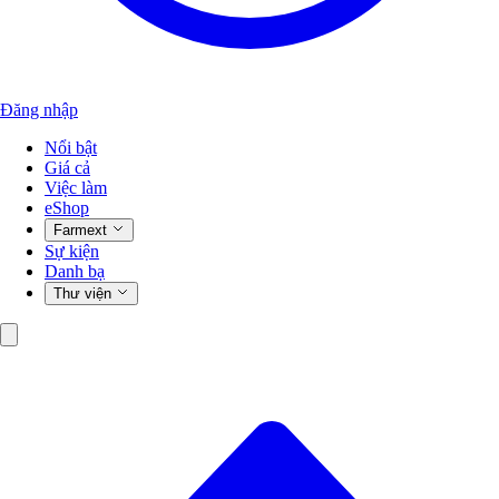
Đăng nhập
Nổi bật
Giá cả
Việc làm
eShop
Farmext
Sự kiện
Danh bạ
Thư viện