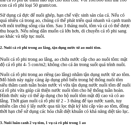
con cá rô phi loại 50 gram/con.
Sử dụng cá đực để nuôi ghép, hạn chế việc sinh sản của cá. Nếu có
quá nhiều cá trong ao, chúng có thể phát triển quá nhanh và cạnh tranh
với môi trường sống của tôm. Sau 3 tháng nuôi, tôm và cá có thể được
thu hoạch. Nếu nông dân muốn cá lớn hơn, di chuyển cá rô phi sang
ao khác và tiếp tục nuôi.
2. Nuôi cá rô phi trong ao lắng, tận dụng nước từ ao nuôi tôm.
Nuôi cá rô phi trong ao lắng, ao chứa nước cấp cho ao nuôi tôm: mật
độ cá rô phi 4- 5 con/m2; không cho cá ăn trong suốt quá trình nuôi.
Nuôi cá rô phi trong ao riêng (ao lắng) nhằm tận dụng nước từ ao tôm.
Mô hình này ngày càng áp dụng phổ biến trong hệ thống nuôi tôm
siêu thâm canh tuần hoàn nước vì vừa tận dụng nước nuôi tôm để nuôi
cá rô phi vừa giúp cải thiện nước nuôi tôm cho hệ thống tuần hoàn.
Hình thức này có thể áp dụng cho hộ nuôi tôm mật độ cao và có ao
lắng. Thời gian nuôi cá rô phi từ 2 - 3 tháng để tạo nước xanh, tuy
nhiên cần chú ý lấy nước qua túi lọc thật kỹ khi cấp vào ao tôm, đồng
thời hạn chế sử dụng các hóa chất diệt khuẩn có khả năng diệt tảo lục.
3. Nuôi luân canh 2 vụ tôm, 1 vụ cá rô phi trong 1 ao