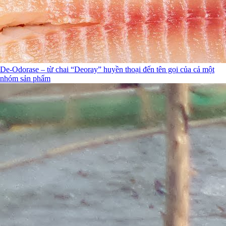
De-Odorase – từ chai “Deoray” huyền thoại đến tên gọi của cả một
nhóm sản phẩm