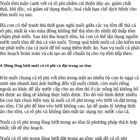
Nuôi tôm luân canh với cá rô phi nhằm cải thiện đáy ao, giảm chất
thải, khí độc, và giảm sử dụng thuốc, hoá chất hạn chế dịch bệnh cho
tôm nuôi vụ sau.
Bà con có thể tranh thủ thời gian nghỉ nuôi giữa các vụ tôm để thả cá
rô phi, nhất là vào mùa đông không thể thả tôm do nhiệt độ thấp tôm
chậm phát triển. Sau khi thu hoạch tôm, bà con có thể tận dụng nguồn
nước nuôi tôm để thả cá vào nuôi. Trong quá trình nuôi cá cần kiểm tra
sự phát triển của cá nuôi để bổ sung thêm thức ăn. Sau vụ nuôi cá phải
thu hoạch hoàn toàn và cải tạo ao để chuẩn bị cho vụ tôm tiếp theo.
4. Dùng lồng lưới nuôi cá rô phi và đặt trong ao tôm
Khi nuôi chung cá rô phi với tôm trong một ao nhiều bà con lo ngại cá
sinh sản nhanh làm ảnh hưởng đến vật nuôi chính, còn nuôi riêng
ngoài ao khác để lấy nước cấp cho ao tôm thì ở các nông hộ không bố
trí được ao lắng sẽ không thực hiện được. Do đó mô hình được nhiều
bà con lựa chọn hiện nay là nuôi cá rô phi trong vèo lưới và đặt trong
ao tôm. Chi phí để làm vèo lưới không cao, lại dễ quản lý lượng thức
ăn cho tôm, cá rô phi và không làm mất tác dụng lọc nước của cá.
Nuôi cá rô phi trong lồng lưới trong ao tôm là phương pháp thích hợp
nhất; rất dễ thu hoạch.
Nuôi cá rô phi trong lồng lưới đặt trong ao tôm: mật độ cá rô phi