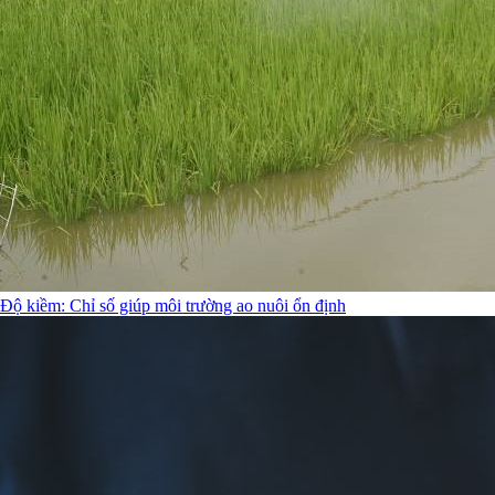
Độ kiềm: Chỉ số giúp môi trường ao nuôi ổn định