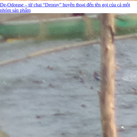
De-Odorase – từ chai “Deoray” huyền thoại đến tên gọi của cả một
nhóm sản phẩm