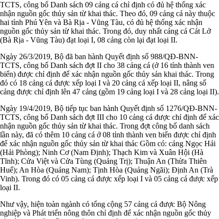
TCTS, công bố Danh sách 09 cảng cá chỉ định có đủ hệ thống xác
nhận nguồn gốc thủy sản từ khai thác. Theo đó, 09 cảng cá này thuộc
hai tỉnh Phú Yên và Bà Rịa - Vũng Tàu, có đủ hệ thống xác nhận
nguồn gốc thủy sản từ khai thác. Trong đó, duy nhất cảng cá Cát Lở
(Bà Rịa - Vũng Tàu) đạt loại I, 08 cảng còn lại đạt loại II.
Ngày 26/3/2019, Bộ đã ban hành Quyết định số 988/QĐ-BNN-
TCTS, công bố Danh sách đợt II cho 38 cảng cá (ở 16 tỉnh thành ven
biển) được chỉ định để xác nhận nguồn gốc thủy sản khai thác. Trong
đó có 18 cảng cá được xếp loại I và 20 cảng cá xếp loại II, nâng số
cảng được chỉ định lên 47 cảng (gồm 19 cảng loại I và 28 cảng loại II).
Ngày 19/4/2019, Bộ tiếp tục ban hành Quyết định số 1276/QĐ-BNN-
TCTS, công bố Danh sách đợt III cho 10 cảng cá được chỉ định để xác
nhận nguồn gốc thủy sản từ khai thác. Trong đợt công bố danh sách
lần này, đã có thêm 10 cảng cá ở 08 tỉnh thành ven biển được chỉ định
để xác nhận nguồn gốc thủy sản từ khai thác Gồm có: cảng Ngọc Hải
(Hải Phòng); Ninh Cơ (Nam Định); Thạch Kim và Xuân Hội (Hà
Tĩnh); Cửa Việt và Cửa Tùng (Quảng Trị); Thuận An (Thừa Thiên
Huế); An Hòa (Quảng Nam); Tịnh Hòa (Quảng Ngãi); Định An (Trà
Vinh). Trong đó có 05 cảng cá được xếp loại I và 05 cảng cá được xếp
loại II.
Như vậy, hiện toàn ngành có tổng cộng 57 cảng cá được Bộ Nông
nghiệp và Phát triển nông thôn chỉ định để xác nhận nguồn gốc thủy