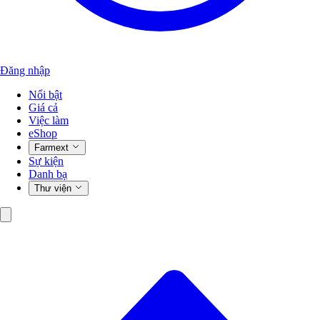
Đăng nhập
Nổi bật
Giá cả
Việc làm
eShop
Farmext
Sự kiện
Danh bạ
Thư viện