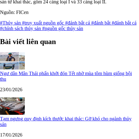
sản từ khai thác, gồm 24 cảng loại I và 33 cảng loại II.
Nguồn: FICen
#Thủy sản
#truy xuất nguồn gốc
#đánh bắt cá
#đánh bắt
#đánh bắt cá
#chính sách thủy sản
#nguồn gốc thủy sản
Bài viết liên quan
Ngư dân Mân Thái phấn khởi đón Tết nhờ mùa tôm hùm giống bội
thu
23/01/2026
Tạm ngưng quy định kích thước khai thác: Gỡ khó cho ngành thủy
sản
17/01/2026