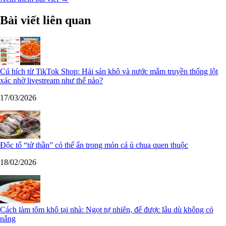
Bài viết liên quan
Cú hích từ TikTok Shop: Hải sản khô và nước mắm truyền thống lột
xác nhờ livestream như thế nào?
17/03/2026
Độc tố “tử thần” có thể ẩn trong món cá ủ chua quen thuộc
18/02/2026
Cách làm tôm khô tại nhà: Ngọt tự nhiên, để được lâu dù không có
nắng