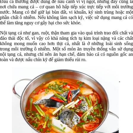
Đầu cá thường được dùng để nấu canh vì vị ngọt, nhưng đây cũng là
nơi chứa mang cá – cơ quan hô hấp tiếp xúc trực tiếp với môi trường
nước. Mang có thể giữ lại bùn đất, vi khuẩn, ký sinh trùng hoặc một
phần chất ô nhiễm. Nếu không làm sạch kỹ, việc sử dụng mang cá có
thể làm tăng nguy cơ gây hại cho sức khỏe.
Nội tạng cá như gan, ruột, thận tham gia vào quá trình trao đổi chất và
đào thải độc tố, vì vậy có khả năng tích tụ kim loại nặng và các chất
không mong muốn cao hơn thịt cá, nhất là ở những loài sinh sống
trong môi trường ô nhiễm. Một số món ăn truyền thống vẫn sử dụng
nội tạng cá, nhưng chỉ nên ăn hạn chế, đảm bảo cá có nguồn gốc an
toàn và được nấu chín kỹ để giảm thiểu rủi ro.