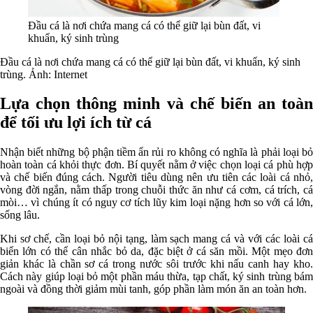
Đầu cá là nơi chứa mang cá có thể giữ lại bùn đất, vi
khuẩn, ký sinh trùng
Đầu cá là nơi chứa mang cá có thể giữ lại bùn đất, vi khuẩn, ký sinh
trùng. Ảnh: Internet
Lựa chọn thông minh và chế biến an toàn
để tối ưu lợi ích từ cá
Nhận biết những bộ phận tiềm ẩn rủi ro không có nghĩa là phải loại bỏ
hoàn toàn cá khỏi thực đơn. Bí quyết nằm ở việc chọn loại cá phù hợp
và chế biến đúng cách. Người tiêu dùng nên ưu tiên các loài cá nhỏ,
vòng đời ngắn, nằm thấp trong chuỗi thức ăn như cá cơm, cá trích, cá
mòi… vì chúng ít có nguy cơ tích lũy kim loại nặng hơn so với cá lớn,
sống lâu.
Khi sơ chế, cần loại bỏ nội tạng, làm sạch mang cá và với các loài cá
biển lớn có thể cân nhắc bỏ da, đặc biệt ở cá săn mồi. Một mẹo đơn
giản khác là chần sơ cá trong nước sôi trước khi nấu canh hay kho.
Cách này giúp loại bỏ một phần máu thừa, tạp chất, ký sinh trùng bám
ngoài và đồng thời giảm mùi tanh, góp phần làm món ăn an toàn hơn.