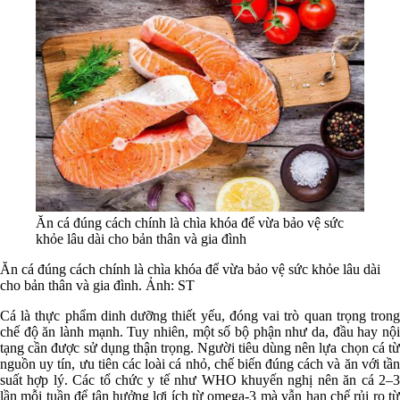
Ăn cá đúng cách chính là chìa khóa để vừa bảo vệ sức
khỏe lâu dài cho bản thân và gia đình
Ăn cá đúng cách chính là chìa khóa để vừa bảo vệ sức khỏe lâu dài
cho bản thân và gia đình. Ảnh: ST
Cá là thực phẩm dinh dưỡng thiết yếu, đóng vai trò quan trọng trong
chế độ ăn lành mạnh. Tuy nhiên, một số bộ phận như da, đầu hay nội
tạng cần được sử dụng thận trọng. Người tiêu dùng nên lựa chọn cá từ
nguồn uy tín, ưu tiên các loài cá nhỏ, chế biến đúng cách và ăn với tần
suất hợp lý. Các tổ chức y tế như WHO khuyến nghị nên ăn cá 2–3
lần mỗi tuần để tận hưởng lợi ích từ omega-3 mà vẫn hạn chế rủi ro từ