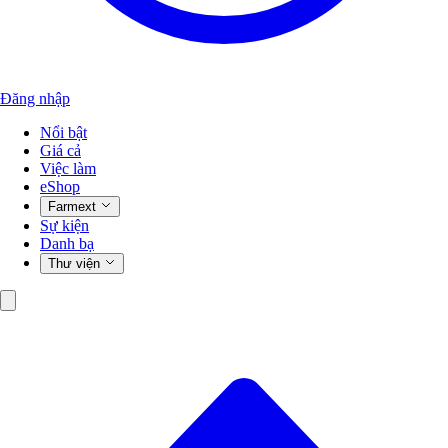
Đăng nhập
Nổi bật
Giá cả
Việc làm
eShop
Farmext
Sự kiện
Danh bạ
Thư viện