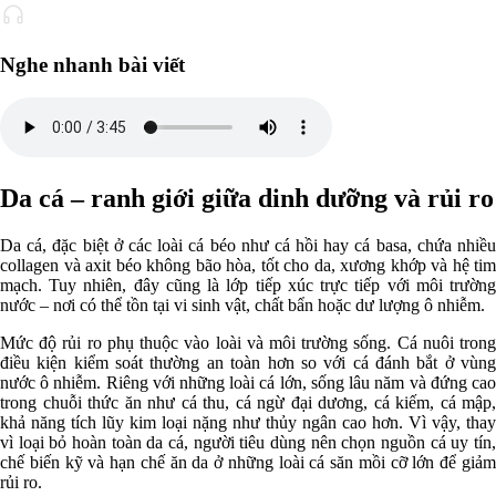
Nghe nhanh bài viết
Da cá – ranh giới giữa dinh dưỡng và rủi ro
Da cá, đặc biệt ở các loài cá béo như cá hồi hay cá basa, chứa nhiều
collagen và axit béo không bão hòa, tốt cho da, xương khớp và hệ tim
mạch. Tuy nhiên, đây cũng là lớp tiếp xúc trực tiếp với môi trường
nước – nơi có thể tồn tại vi sinh vật, chất bẩn hoặc dư lượng ô nhiễm.
Mức độ rủi ro phụ thuộc vào loài và môi trường sống. Cá nuôi trong
điều kiện kiểm soát thường an toàn hơn so với cá đánh bắt ở vùng
nước ô nhiễm. Riêng với những loài cá lớn, sống lâu năm và đứng cao
trong chuỗi thức ăn như cá thu, cá ngừ đại dương, cá kiếm, cá mập,
khả năng tích lũy kim loại nặng như thủy ngân cao hơn. Vì vậy, thay
vì loại bỏ hoàn toàn da cá, người tiêu dùng nên chọn nguồn cá uy tín,
chế biến kỹ và hạn chế ăn da ở những loài cá săn mồi cỡ lớn để giảm
rủi ro.