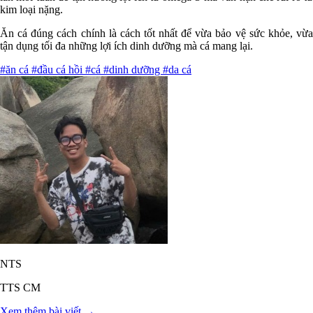
kim loại nặng.
Ăn cá đúng cách chính là cách tốt nhất để vừa bảo vệ sức khỏe, vừa
tận dụng tối đa những lợi ích dinh dưỡng mà cá mang lại.
#ăn cá
#đầu cá hồi
#cá
#dinh dưỡng
#da cá
NTS
TTS CM
Xem thêm bài viết →