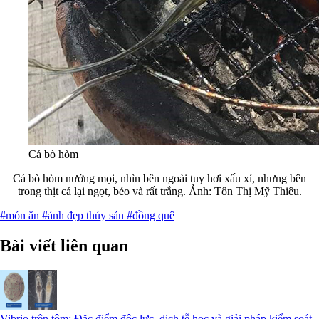
Cá bò hòm
Cá bò hòm nướng mọi, nhìn bên ngoài tuy hơi xấu xí, nhưng bên
trong thịt cá lại ngọt, béo và rất trắng. Ảnh: Tôn Thị Mỹ Thiêu.
#món ăn
#ảnh đẹp thủy sản
#đồng quê
Bài viết liên quan
Vibrio trên tôm: Đặc điểm độc lực, dịch tễ học và giải pháp kiểm soát