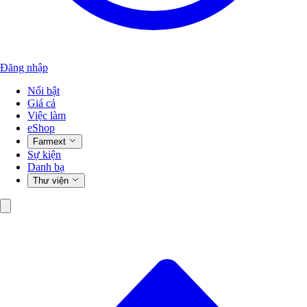
Đăng nhập
Nổi bật
Giá cả
Việc làm
eShop
Farmext
Sự kiện
Danh bạ
Thư viện