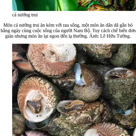
cá nướng trui
Món cá nướng trui ăn kèm với rau sống, một món ăn dân dã gắn bó
hằng ngày cùng cuộc sống của người Nam Bộ. Tuy cách chế biến đơn
giản nhưng món ăn lại ngon đến lạ thường. Ảnh: Lê Hữu Tường.