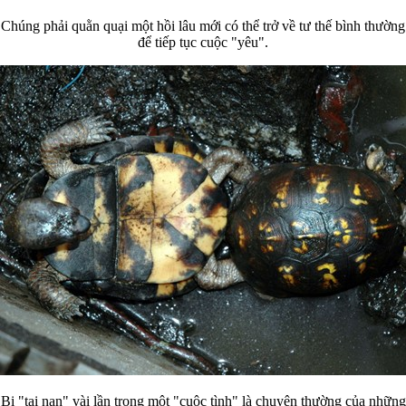
Chúng phải quằn quại một hồi lâu mới có thể trở về tư thế bình thường
để tiếp tục cuộc "yêu".
Bị "tai nạn" vài lần trong một "cuộc tình" là chuyện thường của những