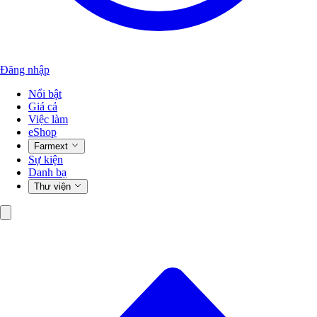
Đăng nhập
Nổi bật
Giá cả
Việc làm
eShop
Farmext
Sự kiện
Danh bạ
Thư viện