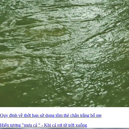
Quy định về thời hạn sử dụng tôm thẻ chân trắng bố mẹ
Hiện tượng "mưa cá " - Khi cá rơi từ trời xuống