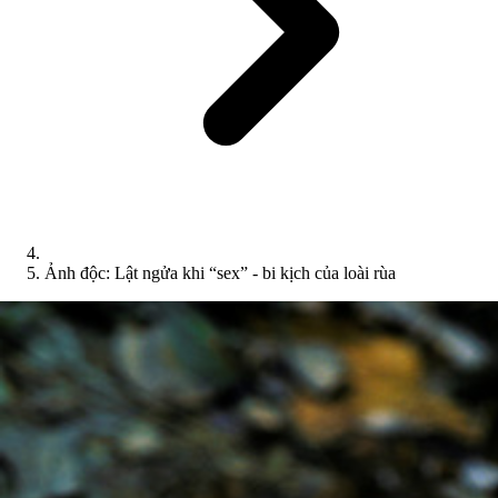
Ảnh độc: Lật ngửa khi “sex” - bi kịch của loài rùa