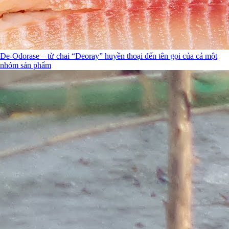
De-Odorase – từ chai “Deoray” huyền thoại đến tên gọi của cả một
nhóm sản phẩm