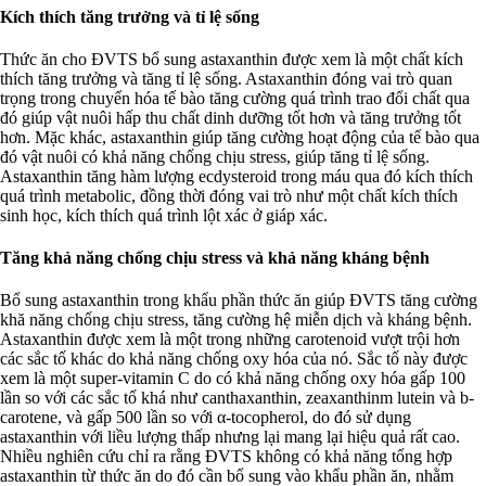
Kích thích tăng trưởng và tỉ lệ sống
Thức ăn cho ĐVTS bổ sung astaxanthin được xem là một chất kích
thích tăng trưởng và tăng tỉ lệ sống. Astaxanthin đóng vai trò quan
trọng trong chuyển hóa tế bào tăng cường quá trình trao đổi chất qua
đó giúp vật nuôi hấp thu chất dinh dưỡng tốt hơn và tăng trưởng tốt
hơn. Mặc khác, astaxanthin giúp tăng cường hoạt động của tế bào qua
đó vật nuôi có khả năng chống chịu stress, giúp tăng tỉ lệ sống.
Astaxanthin tăng hàm lượng ecdysteroid trong máu qua đó kích thích
quá trình metabolic, đồng thời đóng vai trò như một chất kích thích
sinh học, kích thích quá trình lột xác ở giáp xác.
Tăng khả năng chống chịu stress và khả năng kháng bệnh
Bổ sung astaxanthin trong khẩu phần thức ăn giúp ĐVTS tăng cường
khă năng chống chịu stress, tăng cường hệ miễn dịch và kháng bệnh.
Astaxanthin được xem là một trong những carotenoid vượt trội hơn
các sắc tố khác do khả năng chống oxy hóa của nó. Sắc tố này được
xem là một super-vitamin C do có khả năng chống oxy hóa gấp 100
lần so với các sắc tố khá như canthaxanthin, zeaxanthinm lutein và b-
carotene, và gấp 500 lần so với α-tocopherol, do đó sử dụng
astaxanthin với liều lượng thấp nhưng lại mang lại hiệu quả rất cao.
Nhiều nghiên cứu chỉ ra rằng ĐVTS không có khả năng tổng hợp
astaxanthin từ thức ăn do đó cần bổ sung vào khẩu phần ăn, nhằm