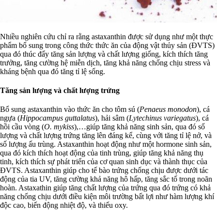
Nhiều nghiên cứu chỉ ra rằng astaxanthin được sử dụng như một thực
phẩm bổ sung trong công thức thức ăn của động vật thủy sản (ĐVTS)
qua đó thúc đẩy tăng sản lượng và chất lượng giống, kích thích tăng
trưởng, tăng cường hệ miễn dịch, tăng khả năng chống chịu stress và
kháng bệnh qua đó tăng tỉ lệ sống.
Tăng sản lượng và chất lượng trứng
Bổ sung astaxanthin vào thức ăn cho tôm sú (
Penaeus monodon
), cá
ngựa (
Hippocampus guttalatus
), hải sâm (
Lytechinus variegatus
), cá
hồi cầu vòng (
O. mykiss
),…giúp tăng khả năng sinh sản, qua đó số
lượng và chất lượng trứng tăng lên đáng kể, cùng với tăng tỉ lệ nở, và
số lượng ấu trùng. Astaxanthin hoạt động như một hormone sinh sản,
qua đó kích thích hoạt động của tinh trùng, giúp tăng khả năng thụ
tinh, kích thích sự phát triển của cơ quan sinh dục và thành thục của
ĐVTS. Astaxanthin giúp cho tế bào trứng chống chịu được dưới tác
động của tia UV, tăng cường khả năng hô hấp, tăng sắc tố trong noãn
hoàn. Astaxathin giúp tăng chất lượng của trứng qua đó trứng có khả
năng chống chịu dưới điều kiện môi trường bất lợi như hàm lượng khí
độc cao, biến động nhiệt độ, và thiếu oxy.