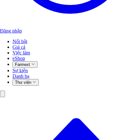
Đăng nhập
Nổi bật
Giá cả
Việc làm
eShop
Farmext
Sự kiện
Danh bạ
Thư viện