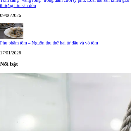
Tôm càng "vàng ròng" trong đám cưới tỷ phú: Loài hải sản khiến giới
thượng lưu săn đón
09/06/2026
Phụ phẩm tôm – Nguồn thu thứ hai từ đầu và vỏ tôm
17/01/2026
Nổi bật