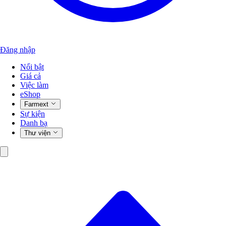
Đăng nhập
Nổi bật
Giá cả
Việc làm
eShop
Farmext
Sự kiện
Danh bạ
Thư viện