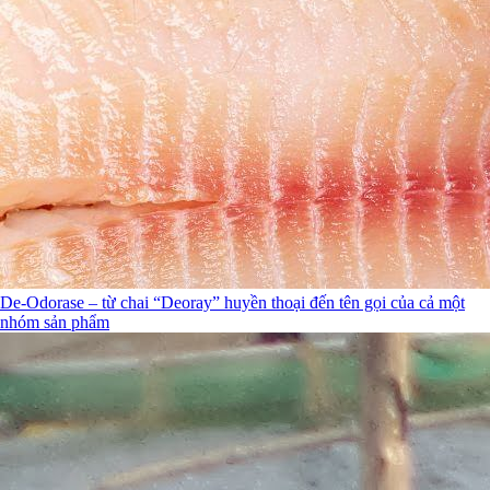
De-Odorase – từ chai “Deoray” huyền thoại đến tên gọi của cả một
nhóm sản phẩm