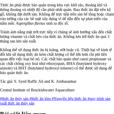
Thức ăn phải được bảo quản trong khu vực khô ráo, thoáng khí và
thông thoáng và nhiệt độ cần phải nhất quán. Bao thức ăn đặt trên kệ
gỗ, không đặt dưới sàn. Không để trực tiếp trên sàn bê tông hoặc chạm
vào tường của các bề mặt xây dựng vì dế dẫn đến sự phát triển của
nấm mốc
Aspergillus flavius
sinh ra độc tố.
Tránh ánh nắng mặt trời trực tiếp vì chúng sẽ ảnh hưởng xấu đến chất
lượng vitamin và chất béo của thức ăn. Không lưu trữ thức ăn quá 3
tháng sau khi sản xuất.
Không thể sử dụng thức ăn bị loãng, ướt hoặc cũ. Thiệt hại về kinh tế
đối khi sử dụng thức ăn kém chất lượng có thể lớn hơn chi phí liên
quan đến việc loại bỏ nó. Các chất bảo quản như canxi propionate và
các chất chống oxy hoá như ethoxyquin, BHA (butylated hydroxy
anisole) và BHT (butylated hydroxyl toluene) có thể được sử dụng để
bảo quản thức ăn.
Tác giả: S. Syed Raffic Ali and K. Ambasankar
Central Institute of Brackishwater Aquaculture
#thức ăn thủy sản
#thức ăn tôm
#Nguyên liệu thức ăn
#quy trình sản
xuất thức ăn thủy sản