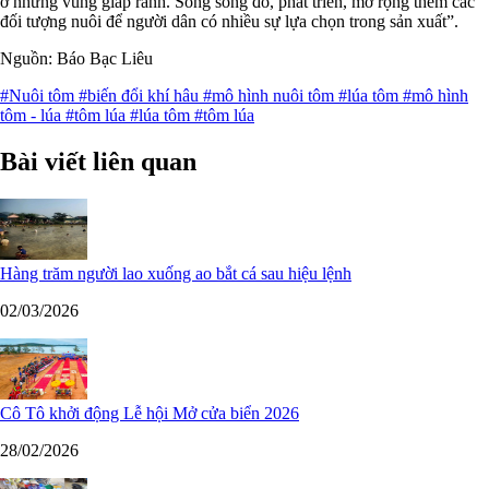
ở những vùng giáp ranh. Song song đó, phát triển, mở rộng thêm các
đối tượng nuôi để người dân có nhiều sự lựa chọn trong sản xuất”.
Nguồn: Báo Bạc Liêu
#Nuôi tôm
#biến đổi khí hâu
#mô hình nuôi tôm
#lúa tôm
#mô hình
tôm - lúa
#tôm lúa
#lúa tôm
#tôm lúa
Bài viết liên quan
Hàng trăm người lao xuống ao bắt cá sau hiệu lệnh
02/03/2026
Cô Tô khởi động Lễ hội Mở cửa biển 2026
28/02/2026