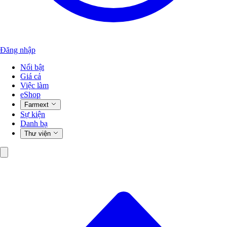
Đăng nhập
Nổi bật
Giá cả
Việc làm
eShop
Farmext
Sự kiện
Danh bạ
Thư viện