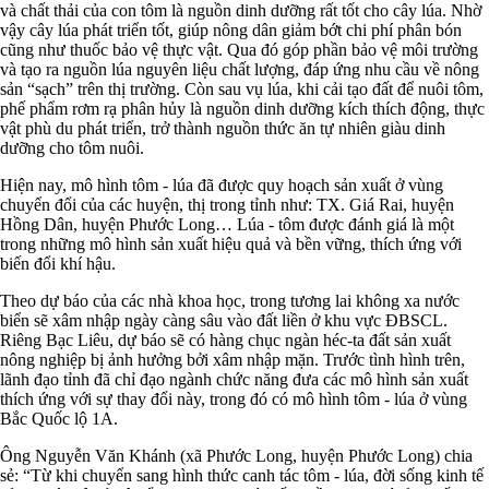
và chất thải của con tôm là nguồn dinh dưỡng rất tốt cho cây lúa. Nhờ
vậy cây lúa phát triển tốt, giúp nông dân giảm bớt chi phí phân bón
cũng như thuốc bảo vệ thực vật. Qua đó góp phần bảo vệ môi trường
và tạo ra nguồn lúa nguyên liệu chất lượng, đáp ứng nhu cầu về nông
sản “sạch” trên thị trường. Còn sau vụ lúa, khi cải tạo đất để nuôi tôm,
phế phẩm rơm rạ phân hủy là nguồn dinh dưỡng kích thích động, thực
vật phù du phát triển, trở thành nguồn thức ăn tự nhiên giàu dinh
dưỡng cho tôm nuôi.
Hiện nay, mô hình tôm - lúa đã được quy hoạch sản xuất ở vùng
chuyển đổi của các huyện, thị trong tỉnh như: TX. Giá Rai, huyện
Hồng Dân, huyện Phước Long… Lúa - tôm được đánh giá là một
trong những mô hình sản xuất hiệu quả và bền vững, thích ứng với
biến đổi khí hậu.
Theo dự báo của các nhà khoa học, trong tương lai không xa nước
biển sẽ xâm nhập ngày càng sâu vào đất liền ở khu vực ĐBSCL.
Riêng Bạc Liêu, dự báo sẽ có hàng chục ngàn héc-ta đất sản xuất
nông nghiệp bị ảnh hưởng bởi xâm nhập mặn. Trước tình hình trên,
lãnh đạo tỉnh đã chỉ đạo ngành chức năng đưa các mô hình sản xuất
thích ứng với sự thay đổi này, trong đó có mô hình tôm - lúa ở vùng
Bắc Quốc lộ 1A.
Ông Nguyễn Văn Khánh (xã Phước Long, huyện Phước Long) chia
sẻ: “Từ khi chuyển sang hình thức canh tác tôm - lúa, đời sống kinh tế