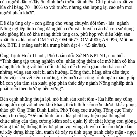
của người dân ở đây ổn định hơn trước rất nhiều. Chi phí sản xuất vụ
lúa chỉ bằng 70 - 80% so với trước, nhưng sản lượng lại cao nên mọi
người phấn khởi”.
Để đáp ứng cây - con giống cho vùng chuyển đổi tôm - lúa, ngành
Nông nghiệp tỉnh cũng đã nghiên cứu và khuyến cáo bà con sử dụng
các giống lúa có khả năng thích ứng cao, phù hợp với điều kiện sản
xuất tôm - lúa như: OM 2517; OM 6677; OM 4900; AS 996, Một bụi
đỏ, BTE 1 (năng suất lúa trung bình đạt 4 - 4,5 tấn/ha).
Ông Trịnh Hoài Thanh, Phó Giám đốc Sở NN&PTNT, cho biết:
“Tỉnh đang tập trung nghiên cứu, nhân rộng thêm các mô hình có khả
năng thích ứng với biến đổi khí hậu để chuyển giao cho bà con ở
những vùng sản xuất bị ảnh hưởng. Đồng thời, hàng năm đều thực
hiện việc sên vét kênh mương, xây mới các công trình ngăn mặn, giúp
bà con yên tâm sản xuất, góp phần thúc đẩy ngành Nông nghiệp tỉnh
phát triển theo hướng bền vững”.
Bên cạnh những thuận lợi, mô hình sản xuất tôm - lúa hiện nay cũng
đang đối mặt với nhiều khó khăn, thách thức cần sớm được khắc phục,
tháo gỡ. Ông Trần Đình Luân, Phó Tổng cục trưởng Tổng cục Thủy
sản, cho rằng: “Để mô hình tôm - lúa phát huy hiệu quả thì ngành
chức năng cần tăng cường kiểm soát, quản lý tốt chất lượng con giống.
Đồng thời hệ thống thủy lợi phục vụ vùng chuyển đổi cần được đầu
tư xây dựng khép kín, tránh để xảy ra tình trạng tranh chấp mặn - ngọt