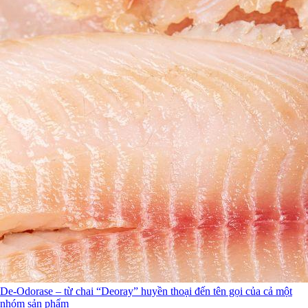
De-Odorase – từ chai “Deoray” huyền thoại đến tên gọi của cả một
nhóm sản phẩm