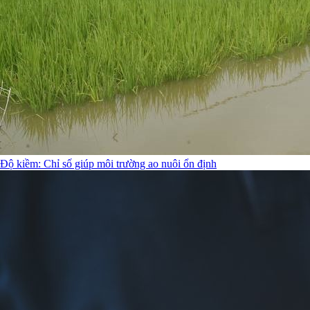
Độ kiềm: Chỉ số giúp môi trường ao nuôi ổn định