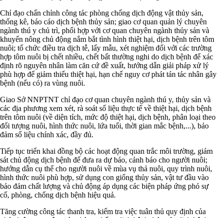
Chỉ đạo chấn chỉnh công tác phòng chống dịch động vật thủy sản,
thống kê, báo cáo dịch bệnh thủy sản; giao cơ quan quản lý chuyên
ngành thú y chủ trì, phối hợp với cơ quan chuyên ngành thủy sản và
khuyến nông chủ động nắm bắt tình hình thiệt hại, dịch bệnh trên tôm
nuôi; tổ chức điều tra dịch tễ, lấy mẫu, xét nghiệm đối với các trường
hợp tôm nuôi bị chết nhiều, chết bất thường nghi do dịch bệnh để xác
định rõ nguyên nhân làm căn cứ đề xuất, hướng dẫn giải pháp xử lý
phù hợp để giảm thiểu thiệt hại, hạn chế nguy cơ phát tán tác nhân gây
bệnh (nếu có) ra vùng nuôi.
Giao Sở NNPTNT chỉ đạo cơ quan chuyên ngành thú y, thủy sản và
các địa phương xem xét, rà soát số liệu thực tế về thiệt hại, dịch bệnh
trên tôm nuôi (về diện tích, mức độ thiệt hại, dịch bệnh, phân loại theo
đối tượng nuôi, hình thức nuôi, lứa tuổi, thời gian mắc bệnh,...), bảo
đảm số liệu chính xác, đầy đủ.
Tiếp tục triển khai đồng bộ các hoạt động quan trắc môi trường, giám
sát chủ động dịch bệnh để đưa ra dự báo, cảnh báo cho người nuôi;
hướng dẫn cụ thể cho người nuôi về mùa vụ thả nuôi, quy trình nuôi,
hình thức nuôi phù hợp, sử dụng con giống thủy sản, vật tư đầu vào
bảo đảm chất lượng và chủ động áp dụng các biện pháp ứng phó sự
cố, phòng, chống dịch bệnh hiệu quả.
Tăng cường công tác thanh tra, kiểm tra việc tuân thủ quy định của