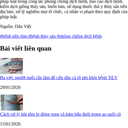
pháp luật trong công tác phòng chống dịch bệnh, báo cáo dịch bệnh,
kiểm dịch giống thủy sản, buôn bán, sử dụng thuốc thú y thủy sản trên
địa bàn; xử lý nghiêm mọi tổ chức, cá nhân vi phạm theo quy định của
pháp luật.
Nguồn: Dân Việt
#bệnh trên tôm
#bệnh thủy sản
#phòng chống dịch bệnh
Bài viết liên quan
Ba việc người nuôi cần làm để cứu đàn cá rô phi khỏi bệnh TiLV
29/01/2026
Cách xử lý khi tôm bị đóng rong và bám bẩn đuôi trong ao nuôi cũ
15/01/2026