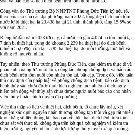
soát và báo cáo số liệu dịch bệnh trên tôm nuôi nước lợ.
Công văn do Thứ trưởng Bộ NNPTNT Phùng Đức Tiến ký nêu rõ,
theo báo cáo của các địa phương, năm 2022, tổng diện tích nuôi tôm
nước lợ bị thiệt hại là 23.438 ha tại 21 tỉnh, thành phố, tăng 15,5% so
với năm 2021.
Riêng từ đầu năm 2023 tới nay, cả nước có gần 4.024 ha tôm nuôi tại
7 tỉnh bị thiệt hại, trong đó khoảng 2.239 ha thiệt hại do dịch bệnh
(chiếm 55,65%), còn lại 1.785 ha thiệt hại do môi trường, thời tiết và
không rõ nguyên nhân.
Tuy nhiên, theo Thứ trưởng Phùng Đức Tiến, qua kiểm tra thực tế và
phản ánh của người nuôi tôm, công tác phòng chống dịch và báo cáo
dịch bệnh trên tôm nuôi còn nhiều tồn tại, bất cập. Trong đó, việc tuân
thủ quy định của pháp luật về phòng chống dịch bệnh, báo cáo dịch
bệnh thủy sản chưa được thực hiện nghiêm túc; nhiều ổ dịch nguy
hiểm trên động vật thủy sản chưa được người nuôi báo cáo cho nhân
viên thú y hoặc chính quyền địa phương.
Việc thu thập số liệu về thiệt hại, dịch bệnh, tổ chức lấy mẫu, xét
nghiệm xác định nguyên nhân thường không kịp thời và gặp rất nhiều
khó khăn; số liệu thống kê, báo cáo về thiệt hại, dịch bệnh trên tôm
chưa sát với thực tế, không dựa trên kết quả xét nghiệm và kiểm tra
hiện trường; nguyên nhân là do lực lượng thú y tuyến xã quá mỏng.