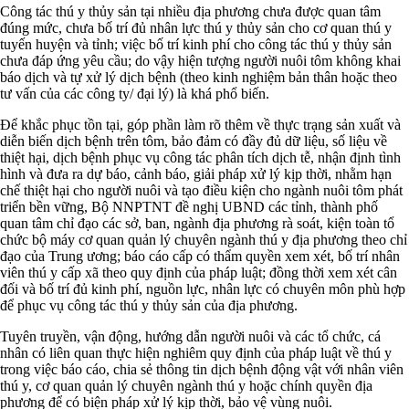
Công tác thú y thủy sản tại nhiều địa phương chưa được quan tâm
đúng mức, chưa bố trí đủ nhân lực thú y thủy sản cho cơ quan thú y
tuyến huyện và tỉnh; việc bố trí kinh phí cho công tác thú y thủy sản
chưa đáp ứng yêu cầu; do vậy hiện tượng người nuôi tôm không khai
báo dịch và tự xử lý dịch bệnh (theo kinh nghiệm bản thân hoặc theo
tư vấn của các công ty/ đại lý) là khá phổ biến.
Để khắc phục tồn tại, góp phần làm rõ thêm về thực trạng sản xuất và
diễn biến dịch bệnh trên tôm, bảo đảm có đầy đủ dữ liệu, số liệu về
thiệt hại, dịch bệnh phục vụ công tác phân tích dịch tễ, nhận định tình
hình và đưa ra dự báo, cảnh báo, giải pháp xử lý kịp thời, nhằm hạn
chế thiệt hại cho người nuôi và tạo điều kiện cho ngành nuôi tôm phát
triển bền vững, Bộ NNPTNT đề nghị UBND các tỉnh, thành phố
quan tâm chỉ đạo các sở, ban, ngành địa phương rà soát, kiện toàn tổ
chức bộ máy cơ quan quản lý chuyên ngành thú y địa phương theo chỉ
đạo của Trung ương; báo cáo cấp có thẩm quyền xem xét, bố trí nhân
viên thú y cấp xã theo quy định của pháp luật; đồng thời xem xét cân
đối và bố trí đủ kinh phí, nguồn lực, nhân lực có chuyên môn phù hợp
để phục vụ công tác thú y thủy sản của địa phương.
Tuyên truyền, vận động, hướng dẫn người nuôi và các tổ chức, cá
nhân có liên quan thực hiện nghiêm quy định của pháp luật về thú y
trong việc báo cáo, chia sẻ thông tin dịch bệnh động vật với nhân viên
thú y, cơ quan quản lý chuyên ngành thú y hoặc chính quyền địa
phương để có biện pháp xử lý kịp thời, bảo vệ vùng nuôi.