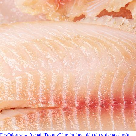
De-Odorase – từ chai “Deoray” huyền thoại đến tên gọi của cả một