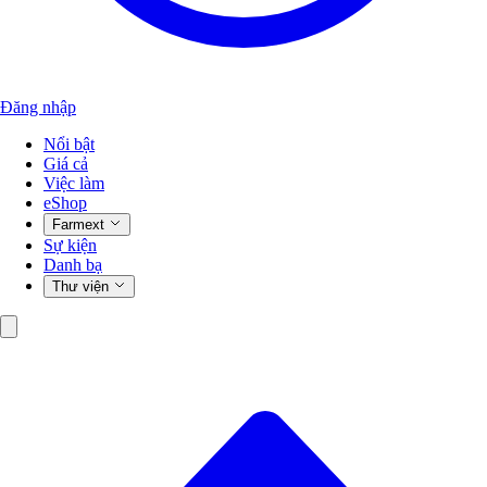
Đăng nhập
Nổi bật
Giá cả
Việc làm
eShop
Farmext
Sự kiện
Danh bạ
Thư viện