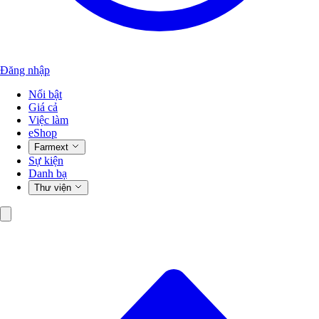
Đăng nhập
Nổi bật
Giá cả
Việc làm
eShop
Farmext
Sự kiện
Danh bạ
Thư viện