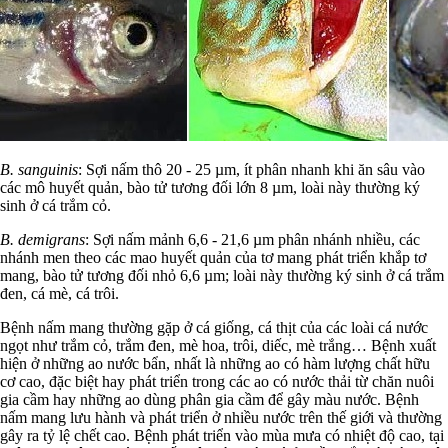
B. sanguinis
: Sợi nấm thô 20 - 25 µm, ít phân nhanh khi ăn sâu vào
các mô huyết quản, bào tử tương đối lớn 8 µm, loài này thường ký
sinh ở cá trắm cỏ.
B. demigrans
: Sợi nấm mảnh 6,6 - 21,6 µm phân nhánh nhiều, các
nhánh men theo các mao huyết quản của tơ mang phát triển khắp tơ
mang, bào tử tương đối nhỏ 6,6 µm; loài này thường ký sinh ở cá trắm
đen, cá mè, cá trôi.
Bệnh nấm mang thường gặp ở cá giống, cá thịt của các loài cá nước
ngọt như trắm cỏ, trắm đen, mè hoa, trôi, diếc, mè trắng… Bệnh xuất
hiện ở những ao nước bẩn, nhất là những ao có hàm lượng chất hữu
cơ cao, đặc biệt hay phát triển trong các ao có nước thải từ chăn nuôi
gia cầm hay những ao dùng phân gia cầm để gây màu nước. Bệnh
nấm mang lưu hành và phát triển ở nhiều nước trên thế giới và thường
gây ra tỷ lệ chết cao. Bệnh phát triển vào mùa mưa có nhiệt độ cao, tại