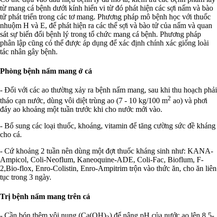
từ mang cá bệnh dưới kính hiển vi từ đó phát hiện các sợi nấm và bào
tử phát triển trong các tơ mang. Phương pháp mô bệnh học với thuốc
nhuộm H và E, để phát hiện ra các thể sợi và bào tử của nấm và quan
sát sự biến đổi bệnh lý trong tổ chức mang cá bệnh. Phương pháp
phân lập cũng có thể được áp dụng để xác định chính xác giống loài
tác nhân gây bệnh.
Phòng bệnh nấm mang ở cá
- Ðối với các ao thường xảy ra bệnh nấm mang, sau khi thu hoạch phải
2
tháo cạn nước, dùng vôi diệt trùng ao (7 - 10 kg/100 m
ao) và phơi
đáy ao khoảng một tuần trước khi cho nước mới vào.
- Bổ sung các loại thuốc, khoáng, vitamin để tăng cường sức đề kháng
cho cá.
- Cứ khoảng 2 tuần nên dùng một đợt thuốc kháng sinh như: KANA-
Ampicol, Coli-Neoflum, Kaneoquine-ADE, Coli-Fac, Bioflum, F-
2,Bio-flox, Enro-Colistin, Enro-Ampitrim trộn vào thức ăn, cho ăn liên
tục trong 3 ngày.
Trị bệnh nấm mang trên cá
- Cần bón thêm vôi nung (Ca(OH)
) để nâng pH của nước ao lên 8,5-