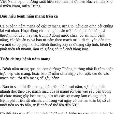
Việt Nam, bệnh thường xuất hiện vào mùa hè ở miền Bắc và mùa khô
ở miền Nam, miền Trung.
Dấu hiệu bệnh nấm mang trên cá
Cá bị bệnh nấm mang có các tơ mang sưng to, tiết dịch dính bết chúng
lại với nhau. Hoạt động của mang bị cản trở, hô hấp khó khăn, cá
thường nổi đầu, hay tập trung ở dòng nước chảy, bỏ ăn. Khi bệnh
nặng, các khuẩn ty và bào tử nấm theo mạch máu, di chuyển đến tim
và một số bộ phận khác. Bệnh thường xảy ra ở dạng cấp tính, bệnh lý
phát triển rất nhanh, làm cá giống có thể chết hàng loạt.
Triệu chứng bệnh nấm mang
- Bệnh nấm mang qua hai con đường: Thông thường nhất là xâm nhập
trực tiếp vào mang, hoặc bào tử nấm xâm nhập vào ruột, sau đó vào
mạch máu rồi đến mang để gây bệnh.
- Bào tử sau khi đến mang phát triển thành sợi nấm, sợi nấm phân
nhánh dọc theo các mạch máu của lá mang rồi tiến vào sâu bên trong
tổ chức mang gây loét mang, đứt rời các sợi mang làm cá ngạt thở.
Bệnh phát triển rất nhanh, chỉ trong vài ngày có thể lan toàn bộ số cá
nuôi nếu ao dơ bẩn, tỷ lệ chết có thể lên đến 50%.
Có thể dựa vào dấu hiệu bệnh lý đã mô tả, kiểm tra các bệnh phẩm lấy