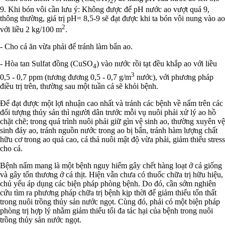
2
9. Khi bón vôi cần lưu ý: Không được để pH nước ao vượt quá 9,
thông thường, giá trị pH= 8,5-9 sẽ đạt được khi ta bón vôi nung vào ao
2
với liều 2 kg/100 m
.
- Cho cá ăn vừa phải để tránh làm bẩn ao.
- Hòa tan Sulfat đồng (CuSO
) vào nước rồi tạt đều khắp ao với liều
4
3
0,5 - 0,7 ppm (tương đương 0,5 - 0,7 g/m
nước), với phương pháp
điều trị trên, thường sau một tuần cá sẽ khỏi bệnh.
Để đạt được một lợi nhuận cao nhất và tránh các bệnh về nấm trên các
đối tượng thủy sản thì người dân trước mỗi vụ nuôi phải xử lý ao hồ
chặt chẽ; trong quá trình nuôi phải giữ gìn vệ sinh ao, thường xuyên vệ
sinh đáy ao, tránh nguồn nước trong ao bị bẩn, tránh hàm lượng chất
hữu cơ trong ao quá cao, cá thả nuôi mật độ vừa phải, giảm thiểu stress
cho cá.
Bệnh nấm mang là một bệnh nguy hiểm gây chết hàng loạt ở cá giống
và gây tổn thương ở cá thịt. Hiện vẫn chưa có thuốc chữa trị hữu hiệu,
chủ yếu áp dụng các biện pháp phòng bệnh. Do đó, cần sớm nghiên
cứu tìm ra phương pháp chữa trị bệnh kịp thời để giảm thiểu tổn thất
trong nuôi trồng thủy sản nước ngọt. Cùng đó, phải có một biện pháp
phòng trị hợp lý nhằm giảm thiểu tối đa tác hại của bệnh trong nuôi
trồng thủy sản nước ngọt.