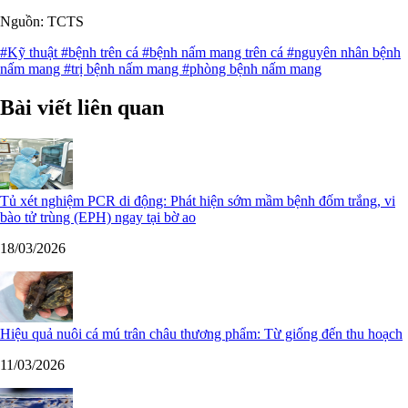
Nguồn: TCTS
#Kỹ thuật
#bệnh trên cá
#bệnh nấm mang trên cá
#nguyên nhân bệnh
nấm mang
#trị bệnh nấm mang
#phòng bệnh nấm mang
Bài viết liên quan
Tủ xét nghiệm PCR di động: Phát hiện sớm mầm bệnh đốm trắng, vi
bào tử trùng (EPH) ngay tại bờ ao
18/03/2026
Hiệu quả nuôi cá mú trân châu thương phẩm: Từ giống đến thu hoạch
11/03/2026