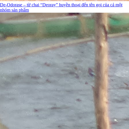
De-Odorase – từ chai “Deoray” huyền thoại đến tên gọi của cả một
nhóm sản phẩm