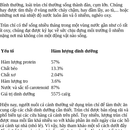
Bình thường, loài trùn chỉ thường sống thành đàn, cụm lớn. Chúng
hay được tìm thấy ở vùng nước chảy chậm, hay đầm lầy, ao tù,... hoặc
những nơi mà nhiệt độ nước luôn ấm và ô nhiễm, nghèo oxy.
Trùn chỉ có thể sống nhiều tháng trong một vùng nước gần như có rất
ít oxy, chúng đạt được kỷ lục về sức chịu đựng môi trường ô nhiễm
nặng nơi mà không còn một động vật nào sống.
Yếu tố
Hàm lượng dinh dưỡng
Hàm lượng protein
57%
Chất béo
13.3%
Chất xơ
2.04%
Hàm lượng tro
3.6%
Nước và sắc tố carotenoid
87%
Giá trị dinh dưỡng
5575 cal/g
Hiện nay, người nuôi cá cảnh thường sử dụng trùn chỉ để làm thức ăn
cung cấp các chất dinh dưỡng cần thiết. Trùn chỉ được bán rộng rãi và
phổ biến tại các cửa hàng cá cảnh trên phố. Tuy nhiên, lượng trùn chỉ
được mua mỗi lần khá nhiều so với khẩu phần ăn mỗi ngày của các hồ
cá cảnh tại nhà (nhỏ lẻ). Vì vậy, hãy tham khảo một số cách dưới đây