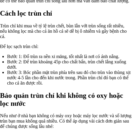
để có thể bảo quản trùn chỉ sống lâu hơn mà vẫn đảm bảo chất lượng.
Cách lọc trùn chỉ
Trùn chỉ khi mua về tỷ lệ trùn chết, bùn lẫn với trùn sống rất nhiều,
nếu không lọc mà cho cá ăn hồ cá sẽ dễ bị ô nhiễm và gây bệnh cho
cá.
Để lọc sạch trùn chỉ:
Bước 1: Đổ trùn ra nền xi măng, tốt nhất là nơi có ánh nắng.
Bước 2: Để trùn khoảng 45p cho chất bẩn, trùn chết lắng xuống
dưới.
Bước 3: Bóc phần mặt trùn phía trên sau đó cho trùn vào thùng xịt
nước 4-5 lần cho đến khi nước trong. Phần trùn chỉ đó bạn có thể
cho cá ăn được rồi.
Bảo quản trùn chỉ khi không có oxy hoặc
lọc nước
Nếu như ở nhà bạn không có máy oxy hoặc máy lọc nước và số lượng
trùn bạn mua không quá nhiều. Có thể áp dụng vài cách đơn giản sau
để chúng được sống lâu nhé: