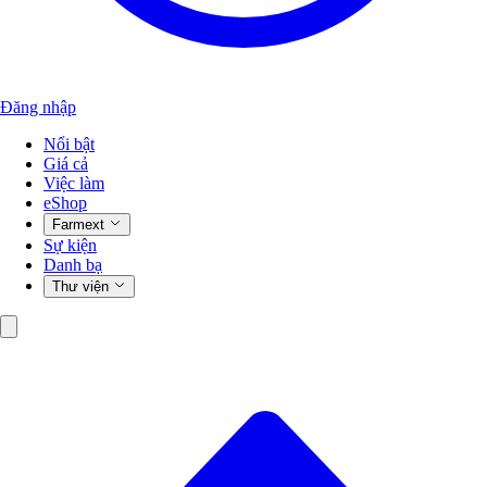
Đăng nhập
Nổi bật
Giá cả
Việc làm
eShop
Farmext
Sự kiện
Danh bạ
Thư viện