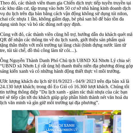
Theo đó, các thành viên tham gia Chiến dịch trực tiếp tuyên truyền tại
các khu dân cư, tập trung vào hơn 50 cơ sở nhà hàng kinh doanh dịch
vụ du lịch trên địa bàn bằng cách vận động không sử dụng túi nilon,
chai cốc nhựa 1 lần, không giẫm đạp, bẻ phá san hô để bảo tồn đa
dạng sinh học và bỏ rác đúng nơi quy định.
Cùng với đó, các thành viên cũng hỗ trợ, hướng dẫn du khách quét mã
QR để nhận các thông tin về du lịch xanh, giới thiệu sản phẩm quà
tặng thân thiện với môi trường tại làng chài (bình đựng nước làm từ
tre, túi tái chế, đồ thủ công làm từ cói…).
Ông Nguyễn Thành Danh Phó Chủ tịch UBND Xã Nhơn Lý chia sẻ:
“UBND xã Nhơn Lý rất ủng hộ thanh thiếu niên địa phương đóng góp
sáng kiến xanh và có những hành động thiết thực vì môi trường.
Ước lượng khách du lịch từ 01/9/2023 - 04/9/ 2023 trên địa bàn xã là
24.130 lượt khách; trong đó Eo Gió có 16.360 lượt khách. Chúng tôi
tin tưởng thông điệp "Du lịch xanh - giảm rác thải nhựa của các bạn
trẻ sẽ tiếp cận tới du khách giúp góp phần hình thành nét văn hoá du
lịch văn minh và gìn giữ môi trường tại địa phương”.