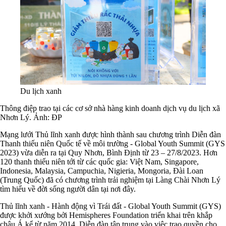
Du lịch xanh
Thông điệp trao tại các cơ sở nhà hàng kinh doanh dịch vụ du lịch xã
Nhơn Lý. Ảnh: ĐP
Mạng lưới Thủ lĩnh xanh được hình thành sau chương trình Diễn đàn
Thanh thiếu niên Quốc tế về môi trường - Global Youth Summit (GYS
2023) vừa diễn ra tại Quy Nhơn, Bình Định từ 23 – 27/8/2023. Hơn
120 thanh thiếu niên tới từ các quốc gia: Việt Nam, Singapore,
Indonesia, Malaysia, Campuchia, Nigieria, Mongoria, Đài Loan
(Trung Quốc) đã có chương trình trải nghiệm tại Làng Chài Nhơn Lý
tìm hiểu về đời sống người dân tại nơi đây.
Thủ lĩnh xanh - Hành động vì Trái đất - Global Youth Summit (GYS)
được khởi xướng bởi Hemispheres Foundation triển khai trên khắp
châu Á kể từ năm 2014. Diễn đàn tập trung vào việc trao quyền cho