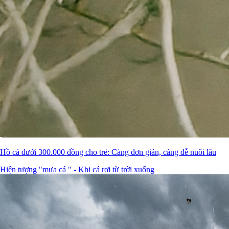
Hồ cá dưới 300.000 đồng cho trẻ: Càng đơn giản, càng dễ nuôi lâu
Hiện tượng "mưa cá " - Khi cá rơi từ trời xuống