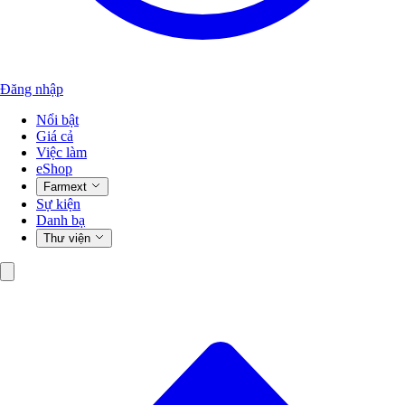
Đăng nhập
Nổi bật
Giá cả
Việc làm
eShop
Farmext
Sự kiện
Danh bạ
Thư viện