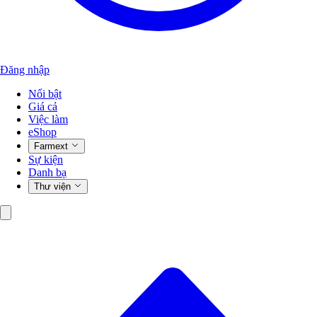
Đăng nhập
Nổi bật
Giá cả
Việc làm
eShop
Farmext
Sự kiện
Danh bạ
Thư viện