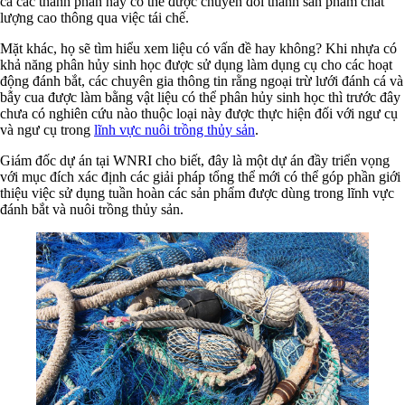
cả các thành phần này có thể được chuyển đổi thành sản phẩm chất
lượng cao thông qua việc tái chế.
Mặt khác, họ sẽ tìm hiểu xem liệu có vấn đề hay không? Khi nhựa có
khả năng phân hủy sinh học được sử dụng làm dụng cụ cho các hoạt
động đánh bắt, các chuyên gia thông tin rằng ngoại trừ lưới đánh cá và
bẫy cua được làm bằng vật liệu có thể phân hủy sinh học thì trước đây
chưa có nghiên cứu nào thuộc loại này được thực hiện đối với ngư cụ
và ngư cụ trong
lĩnh vực nuôi trồng thủy sản
.
Giám đốc dự án tại WNRI cho biết, đây là một dự án đầy triển vọng
với mục đích xác định các giải pháp tổng thể mới có thể góp phần giới
thiệu việc sử dụng tuần hoàn các sản phẩm được dùng trong lĩnh vực
đánh bắt và nuôi trồng thủy sản.