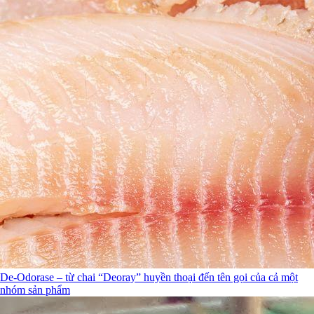
De-Odorase – từ chai “Deoray” huyền thoại đến tên gọi của cả một
nhóm sản phẩm