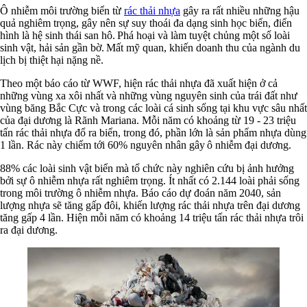
Ô nhiễm môi trường biển từ
rác thải nhựa
gây ra rất nhiều những hậu
quả nghiêm trọng, gây nên sự suy thoái đa dạng sinh học biển, điển
hình là hệ sinh thái san hô. Phá hoại và làm tuyệt chủng một số loài
sinh vật, hải sản gần bờ. Mất mỹ quan, khiến doanh thu của ngành du
lịch bị thiệt hại nặng nề.
Theo một báo cáo từ WWF, hiện rác thải nhựa đã xuất hiện ở cả
những vùng xa xôi nhất và những vùng nguyên sinh của trái đất như
vùng băng Bắc Cực và trong các loài cá sinh sống tại khu vực sâu nhất
của đại dương là Rãnh Mariana. Mỗi năm có khoảng từ 19 - 23 triệu
tấn rác thải nhựa đổ ra biển, trong đó, phần lớn là sản phẩm nhựa dùng
1 lần. Rác này chiếm tới 60% nguyên nhân gây ô nhiễm đại dương.
88% các loài sinh vật biển mà tổ chức này nghiên cứu bị ảnh hưởng
bởi sự ô nhiễm nhựa rất nghiêm trọng. Ít nhất có 2.144 loài phải sống
trong môi trường ô nhiễm nhựa. Báo cáo dự đoán năm 2040, sản
lượng nhựa sẽ tăng gấp đôi, khiến lượng rác thải nhựa trên đại dương
tăng gấp 4 lần. Hiện mỗi năm có khoảng 14 triệu tấn rác thải nhựa trôi
ra đại dương.