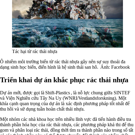
Tác hại từ rác thải nhựa
Ô nhiễm môi trường biển từ rác thải nhựa
gây nên sự suy thoái đa
dạng sinh học biển, điển hình là hệ sinh thái san hô. Ảnh: Facebook
Triển khai dự án khắc phục rác thải nhựa
Dự án mới, được gọi là Shift-Plastics , là nỗ lực chung giữa SINTEF
và Viện Nghiên cứu Tây Na Uy (WNRI/Vestlandsforskning). Một
khía cạnh quan trọng của dự án là xác định phương pháp tốt nhất để
thu hồi và sử dụng tuần hoàn chất thải nhựa.
Một nhóm các nhà khoa học trên nhiều lĩnh vực đã tiến hành điều tra
thành phần hóa học của rác thải nhựa, các phương pháp khả thi để thu
gom và phân loại rác thải, đồng thời tìm ra thành phần nào trong số tất