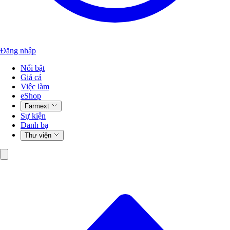
Đăng nhập
Nổi bật
Giá cả
Việc làm
eShop
Farmext
Sự kiện
Danh bạ
Thư viện