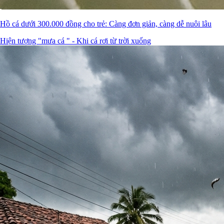
Hồ cá dưới 300.000 đồng cho trẻ: Càng đơn giản, càng dễ nuôi lâu
Hiện tượng "mưa cá " - Khi cá rơi từ trời xuống