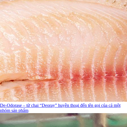
De-Odorase – từ chai “Deoray” huyền thoại đến tên gọi của cả một
nhóm sản phẩm