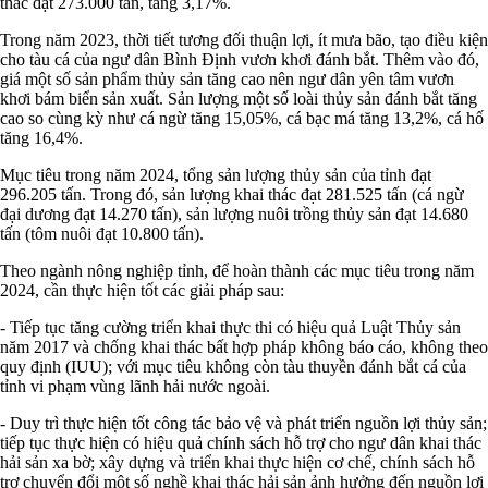
thác đạt 273.000 tấn, tăng 3,17%.
Trong năm 2023, thời tiết tương đối thuận lợi, ít mưa bão, tạo điều kiện
cho tàu cá của ngư dân Bình Định vươn khơi đánh bắt. Thêm vào đó,
giá một số sản phẩm thủy sản tăng cao nên ngư dân yên tâm vươn
khơi bám biển sản xuất. Sản lượng một số loài thủy sản đánh bắt tăng
cao so cùng kỳ như cá ngừ tăng 15,05%, cá bạc má tăng 13,2%, cá hố
tăng 16,4%.
Mục tiêu trong năm 2024, tổng sản lượng thủy sản của tỉnh đạt
296.205 tấn. Trong đó, sản lượng khai thác đạt 281.525 tấn (cá ngừ
đại dương đạt 14.270 tấn), sản lượng nuôi trồng thủy sản đạt 14.680
tấn (tôm nuôi đạt 10.800 tấn).
Theo ngành nông nghiệp tỉnh, để hoàn thành các mục tiêu trong năm
2024, cần thực hiện tốt các giải pháp sau:
- Tiếp tục tăng cường triển khai thực thi có hiệu quả Luật Thủy sản
năm
2017 và chống khai thác bất hợp pháp không báo cáo, không theo
quy định (IUU); với mục tiêu không còn tàu thuyền đánh bắt cá của
tỉnh vi phạm vùng lãnh hải nước ngoài.
- Duy trì thực hiện tốt công tác bảo vệ và phát triển nguồn lợi thủy sản;
tiếp tục thực hiện có hiệu quả chính sách hỗ trợ cho ngư dân khai thác
hải sản xa bờ; xây dựng và triển khai thực hiện cơ chế, chính sách hỗ
trợ chuyển đổi một số nghề khai thác hải sản ảnh hưởng đến nguồn lợi