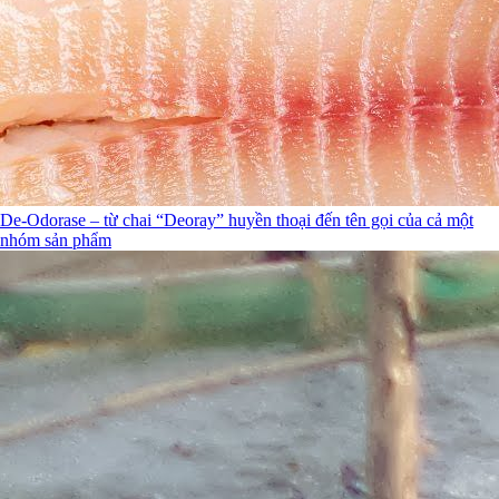
De-Odorase – từ chai “Deoray” huyền thoại đến tên gọi của cả một
nhóm sản phẩm