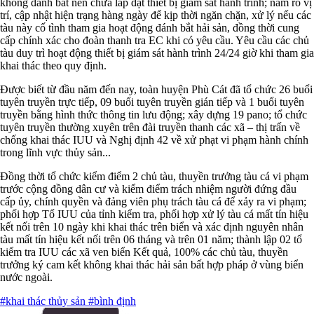
không đánh bắt nên chưa lắp đặt thiết bị giám sát hành trình; nắm rõ vị
trí, cập nhật hiện trạng hàng ngày để kịp thời ngăn chặn, xử lý nếu các
tàu này cố tình tham gia hoạt động đánh bắt hải sản, đồng thời cung
cấp chính xác cho đoàn thanh tra EC khi có yêu cầu. Yêu cầu các chủ
tàu duy trì hoạt động thiết bị giám sát hành trình 24/24 giờ khi tham gia
khai thác theo quy định.
Được biết từ đầu năm đến nay, toàn huyện Phù Cát đã tổ chức 26 buổi
tuyên truyền trực tiếp, 09 buổi tuyên truyền gián tiếp và 1 buổi tuyên
truyền bằng hình thức thông tin lưu động; xây dựng 19 pano; tổ chức
tuyên truyền thường xuyên trên đài truyền thanh các xã – thị trấn về
chống khai thác IUU và Nghị định 42 về xử phạt vi phạm hành chính
trong lĩnh vực thủy sản...
Đồng thời tổ chức kiểm điểm 2 chủ tàu, thuyền trưởng tàu cá vi phạm
trước cộng đồng dân cư và kiểm điểm trách nhiệm người đứng đầu
cấp ủy, chính quyền và đảng viên phụ trách tàu cá để xảy ra vi phạm;
phối hợp Tổ IUU của tỉnh kiểm tra, phối hợp xử lý tàu cá mất tín hiệu
kết nối trên 10 ngày khi khai thác trên biển và xác định nguyên nhân
tàu mất tín hiệu kết nối trên 06 tháng và trên 01 năm; thành lập 02 tổ
kiểm tra IUU các xã ven biển Kết quả, 100% các chủ tàu, thuyền
trưởng ký cam kết không khai thác hải sản bất hợp pháp ở vùng biển
nước ngoài.
#khai thác thủy sản
#bình định