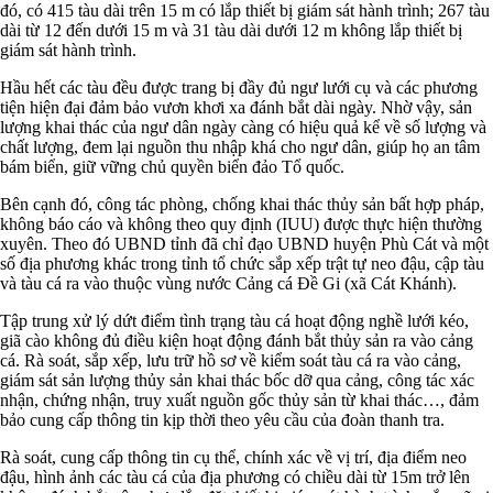
đó, có 415 tàu dài trên 15 m có lắp thiết bị giám sát hành trình; 267 tàu
dài từ 12 đến dưới 15 m và 31 tàu dài dưới 12 m không lắp thiết bị
giám sát hành trình.
Hầu hết các tàu đều được trang bị đầy đủ ngư lưới cụ và các phương
tiện hiện đại đảm bảo vươn khơi xa đánh bắt dài ngày. Nhờ vậy, sản
lượng khai thác của ngư dân ngày càng có hiệu quả kể về số lượng và
chất lượng, đem lại nguồn thu nhập khá cho ngư dân, giúp họ an tâm
bám biển, giữ vững chủ quyền biển đảo Tổ quốc.
Bên cạnh đó, công tác phòng, chống khai thác thủy sản bất hợp pháp,
không báo cáo và không theo quy định (IUU) được thực hiện thường
xuyên. Theo đó UBND tỉnh đã chỉ đạo UBND huyện Phù Cát và một
số địa phương khác trong tỉnh tổ chức sắp xếp trật tự neo đậu, cập tàu
và tàu cá ra vào thuộc vùng nước Cảng cá Đề Gi (xã Cát Khánh).
Tập trung xử lý dứt điểm tình trạng tàu cá hoạt động nghề lưới kéo,
giã cào không đủ điều kiện hoạt động đánh bắt thủy sản ra vào cảng
cá. Rà soát, sắp xếp, lưu trữ hồ sơ về kiểm soát tàu cá ra vào cảng,
giám sát sản lượng thủy sản khai thác bốc dỡ qua cảng, công tác xác
nhận, chứng nhận, truy xuất nguồn gốc thủy sản từ khai thác…, đảm
bảo cung cấp thông tin kịp thời theo yêu cầu của đoàn thanh tra.
Rà soát, cung cấp thông tin cụ thể, chính xác về vị trí, địa điểm neo
đậu, hình ảnh các tàu cá của địa phương có chiều dài từ 15m trở lên