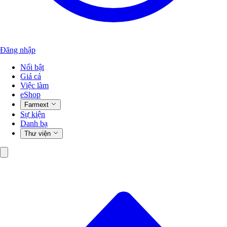
Đăng nhập
Nổi bật
Giá cả
Việc làm
eShop
Farmext
Sự kiện
Danh bạ
Thư viện