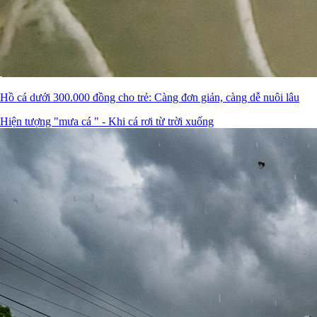
Hồ cá dưới 300.000 đồng cho trẻ: Càng đơn giản, càng dễ nuôi lâu
Hiện tượng "mưa cá " - Khi cá rơi từ trời xuống