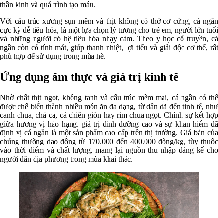
thần kinh và quá trình tạo máu.
Với cấu trúc xương sụn mềm và thịt không có thớ cơ cứng, cá ngần
cực kỳ dễ tiêu hóa, là một lựa chọn lý tưởng cho trẻ em, người lớn tuổi
và những người có hệ tiêu hóa nhạy cảm. Theo y học cổ truyền, cá
ngần còn có tính mát, giúp thanh nhiệt, lợi tiểu và giải độc cơ thể, rất
phù hợp để sử dụng trong mùa hè.
Ứng dụng ẩm thực và giá trị kinh tế
Nhờ chất thịt ngọt, không tanh và cấu trúc mềm mại, cá ngần có thể
được chế biến thành nhiều món ăn đa dạng, từ dân dã đến tinh tế, như
canh chua, chả cá, cá chiên giòn hay rim chua ngọt. Chính sự kết hợp
giữa hương vị hảo hạng, giá trị dinh dưỡng cao và sự khan hiếm đã
định vị cá ngần là một sản phẩm cao cấp trên thị trường. Giá bán của
chúng thường dao động từ 170.000 đến 400.000 đồng/kg, tùy thuộc
vào thời điểm và chất lượng, mang lại nguồn thu nhập đáng kể cho
người dân địa phương trong mùa khai thác.