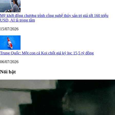
Mỹ khởi động chương trình công nghệ thủy sản trị giá tới 160 triệu
USD, AI là trọng tâm
15/07/2026
Trung Quốc: Một con cá Koi chốt giá kỷ lục 15,5 tỷ đồng
06/07/2026
Nổi bật