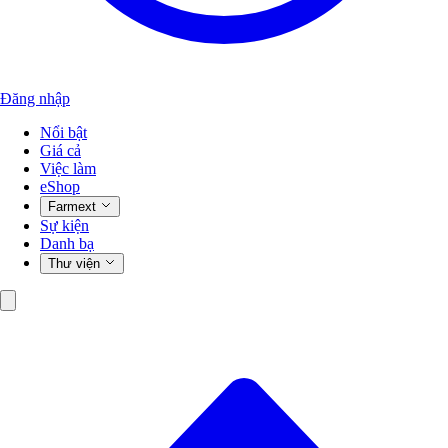
Đăng nhập
Nổi bật
Giá cả
Việc làm
eShop
Farmext
Sự kiện
Danh bạ
Thư viện