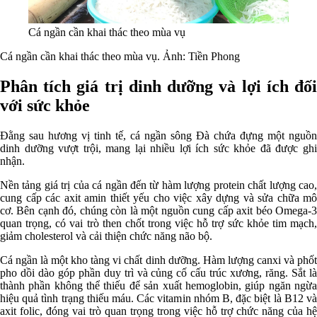
Cá ngần cần khai thác theo mùa vụ
Cá ngần cần khai thác theo mùa vụ. Ảnh: Tiền Phong
Phân tích giá trị dinh dưỡng và lợi ích đối
với sức khỏe
Đằng sau hương vị tinh tế, cá ngần sông Đà chứa đựng một nguồn
dinh dưỡng vượt trội, mang lại nhiều lợi ích sức khỏe đã được ghi
nhận.
Nền tảng giá trị của cá ngần đến từ hàm lượng protein chất lượng cao,
cung cấp các axit amin thiết yếu cho việc xây dựng và sửa chữa mô
cơ. Bên cạnh đó, chúng còn là một nguồn cung cấp axit béo Omega-3
quan trọng, có vai trò then chốt trong việc hỗ trợ sức khỏe tim mạch,
giảm cholesterol và cải thiện chức năng não bộ.
Cá ngần là một kho tàng vi chất dinh dưỡng. Hàm lượng canxi và phốt
pho dồi dào góp phần duy trì và củng cố cấu trúc xương, răng. Sắt là
thành phần không thể thiếu để sản xuất hemoglobin, giúp ngăn ngừa
hiệu quả tình trạng thiếu máu. Các vitamin nhóm B, đặc biệt là B12 và
axit folic, đóng vai trò quan trọng trong việc hỗ trợ chức năng của hệ