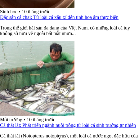
Sinh học
•
10 tháng trước
Đặc sản cá chai: Từ loài cá xấu xí đến tinh hoa ẩm thực biển
Trong thế giới hải sản đa dạng của Việt Nam, có những loài cá tuy
không sở hữu vẻ ngoài bắt mắt nhưn...
Môi trường
•
10 tháng trước
Cá thát lát: Phát triển ngành nuôi trồng từ loài cá sinh trưởng tự nhiên
Cá thát lát (Notopterus notopterus), một loài cá nước ngọt đặc hữu của