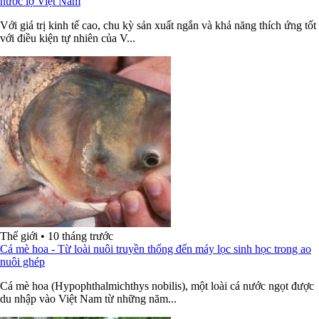
nước lợ Việt Nam
Với giá trị kinh tế cao, chu kỳ sản xuất ngắn và khả năng thích ứng tốt
với điều kiện tự nhiên của V...
Thế giới
•
10 tháng trước
Cá mè hoa - Từ loài nuôi truyền thống đến máy lọc sinh học trong ao
nuôi ghép
Cá mè hoa (Hypophthalmichthys nobilis), một loài cá nước ngọt được
du nhập vào Việt Nam từ những năm...