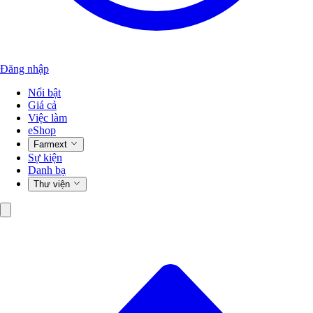
Đăng nhập
Nổi bật
Giá cả
Việc làm
eShop
Farmext
Sự kiện
Danh bạ
Thư viện