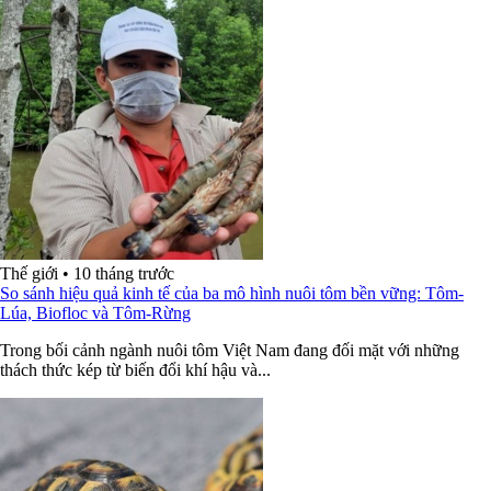
Thế giới
•
10 tháng trước
So sánh hiệu quả kinh tế của ba mô hình nuôi tôm bền vững: Tôm-
Lúa, Biofloc và Tôm-Rừng
Trong bối cảnh ngành nuôi tôm Việt Nam đang đối mặt với những
thách thức kép từ biến đổi khí hậu và...