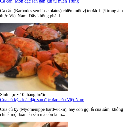
Cá cấn: Món đặc sản gần gũi từ miền Trung
Cá cấn (Barbodes semifasciolatus) chiếm một vị trí đặc biệt trong ẩm
thực Việt Nam. Đây không phải l...
Sinh học
•
10 tháng trước
Cua cù kỳ - loài đặc sản độc đáo của Việt Nam
Cua cù kỳ (Myomenippe hardwickii), hay còn gọi là cua sấm, không
chỉ là một loài hải sản mà còn là m...