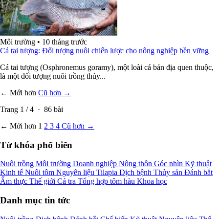
Môi trường
•
10 tháng trước
Cá tai tượng: Đối tượng nuôi chiến lược cho nông nghiệp bền vững
Cá tai tượng (Osphronemus goramy), một loài cá bản địa quen thuộc,
là một đối tượng nuôi trồng thủy...
← Mới hơn
Cũ hơn →
Trang
1
/
4
·
86
bài
← Mới hơn
1
2
3
4
Cũ hơn →
Từ khóa phổ biến
Nuôi trồng
Môi trường
Doanh nghiệp
Nông thôn
Góc nhìn
Kỹ thuật
Kinh tế
Nuôi tôm
Nguyên liệu
Tilapia
Dịch bệnh
Thủy sản
Đánh bắt
Ẩm thực
Thế giới
Cá tra
Tổng hợp
tôm
hàu
Khoa học
Danh mục tin tức