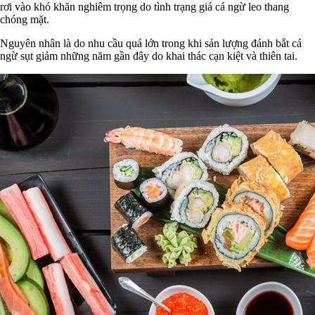
rơi vào khó khăn nghiêm trọng do tình trạng giá cá ngừ leo thang
chóng mặt.
Nguyên nhân là do nhu cầu quá lớn trong khi sản lượng đánh bắt cá
ngừ sụt giảm những năm gần đây do khai thác cạn kiệt và thiên tai.