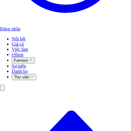
Đăng nhập
Nổi bật
Giá cả
Việc làm
eShop
Farmext
Sự kiện
Danh bạ
Thư viện