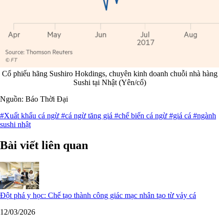
Cổ phiếu hãng Sushiro Hokdings, chuyên kinh doanh chuỗi nhà hàng
Sushi tại Nhật (Yên/cổ)
Nguồn: Báo Thời Đại
#Xuất khẩu cá ngừ
#cá ngừ tăng giá
#chế biến cá ngừ
#giá cá
#ngành
sushi nhật
Bài viết liên quan
Đột phá y học: Chế tạo thành công giác mạc nhân tạo từ vảy cá
12/03/2026