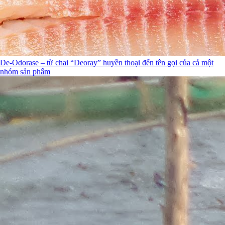
De-Odorase – từ chai “Deoray” huyền thoại đến tên gọi của cả một
nhóm sản phẩm