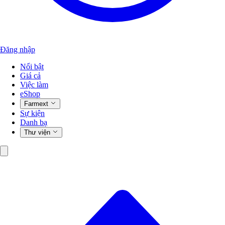
Đăng nhập
Nổi bật
Giá cả
Việc làm
eShop
Farmext
Sự kiện
Danh bạ
Thư viện