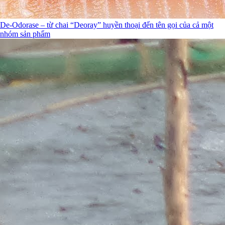
De-Odorase – từ chai “Deoray” huyền thoại đến tên gọi của cả một
nhóm sản phẩm