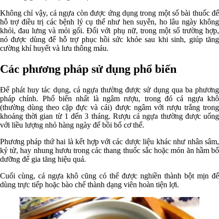
Không chỉ vậy, cá ngựa còn được ứng dụng trong một số bài thuốc để
hỗ trợ điều trị các bệnh lý cụ thể như hen suyễn, ho lâu ngày không
khỏi, đau lưng và mỏi gối. Đối với phụ nữ, trong một số trường hợp,
nó được dùng để hỗ trợ phục hồi sức khỏe sau khi sinh, giúp tăng
cường khí huyết và lưu thông máu.
Các phương pháp sử dụng phổ biến
Để phát huy tác dụng, cá ngựa thường được sử dụng qua ba phương
pháp chính. Phổ biến nhất là ngâm rượu, trong đó cá ngựa khô
(thường dùng theo cặp đực và cái) được ngâm với rượu trắng trong
khoảng thời gian từ 1 đến 3 tháng. Rượu cá ngựa thường được uống
với liều lượng nhỏ hàng ngày để bồi bổ cơ thể.
Phương pháp thứ hai là kết hợp với các dược liệu khác như nhân sâm,
kỷ tử, hay nhung hươu trong các thang thuốc sắc hoặc món ăn hầm bổ
dưỡng để gia tăng hiệu quả.
Cuối cùng, cá ngựa khô cũng có thể được nghiền thành bột mịn để
dùng trực tiếp hoặc bào chế thành dạng viên hoàn tiện lợi.