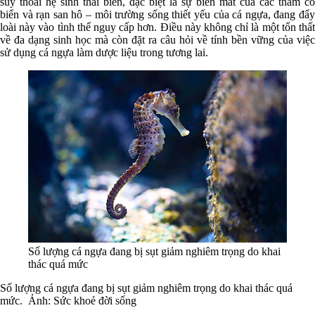
suy thoái hệ sinh thái biển, đặc biệt là sự biến mất của các thảm cỏ
biển và rạn san hô – môi trường sống thiết yếu của cá ngựa, đang đẩy
loài này vào tình thế nguy cấp hơn. Điều này không chỉ là một tổn thất
về đa dạng sinh học mà còn đặt ra câu hỏi về tính bền vững của việc
sử dụng cá ngựa làm dược liệu trong tương lai.
Số lượng cá ngựa đang bị sụt giảm nghiêm trọng do khai
thác quá mức
Số lượng cá ngựa đang bị sụt giảm nghiêm trọng do khai thác quá
mức. Ảnh: Sức khoẻ đời sống