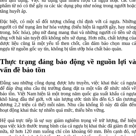
nên lạm dụng. Việc sử dụng quá nhiều rượu cá ngựa hoặc các chế
phẩm từ nó có thể gây ra các tác dụng phụ như nóng trong người hoặc
tăng huyết áp.
Đặc biệt, có một số đối tượng chống chỉ định với cá ngựa. Những
người có thể trạng âm hư hỏa vượng (biểu hiện là người gầy, hay nóng
trong, bốc hỏa), phụ nữ đang mang thai và những người có tiền sử dị
ứng với hải sản tuyệt đối không nên sử dụng. Hơn nữa, chất lượng của
dược liệu cũng là một yếu tố then chốt, cần đảm bảo chọn mua cá
ngựa từ nguồn gốc uy tín, không bị tẩm ướp hóa chất bảo quản.
Thực trạng đáng báo động về nguồn lợi và
vấn đề bảo tồn
Đằng sau những công dụng được lưu truyền, việc khai thác cá ngựa
để đáp ứng nhu cầu thị trường đang đặt ra một vấn đề nhức nhối về
bảo tồn. Việt Nam hiện là một trong năm quốc gia xuất khẩu cá ngựa
khô hàng đầu thế giới, với sản lượng ước tính lên đến 6,5 tấn (tương
đương 2,2 triệu cá thể) mỗi năm. Nhu cầu khổng lồ này đã dẫn đến
hoạt động khai thác tự nhiên quá mức, thiếu bền vững.
Hệ quả trực tiếp là sự suy giảm nghiêm trọng về trữ lượng, thể hiện
qua việc kích thước trung bình của cá ngựa bị khai thác đã giảm đi một
nửa, từ hơn 120 mm xuống chỉ còn khoảng 60 mm. Bên cạnh đó, sự