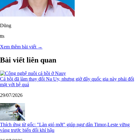
Dũng
tts
Xem thêm bài viết →
Bài viết liên quan
Cá hồi đã làm thay đổi Na Uy, nhưng giờ đây quốc gia này phải đối
mặt với hệ quả
29/07/2026
Thích ứng từ gốc: "Làn gió mới" giúp ngư dân Timor-Leste vững
vàng trước biến đổi khí hậu