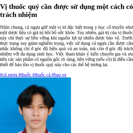
Vị thuốc quý cần được sử dụng một cách có
trách nhiệm
Nhìn chung, cá ngựa giữ một vị trí đặc biệt trong y học cổ truyền như
một dược liệu có giá trị bồi bổ sức khỏe. Tuy nhiên, giá trị của vị thuốc
này chỉ thực sự bền vững khi nguồn lợi tự nhiên được bảo vệ. Trước
thực trạng suy giảm nghiêm trọng, việc sử dụng cá ngựa cần được cân
nhắc không chỉ ở góc độ hiệu quả và an toàn, mà còn ở góc độ trách
nhiệm với đa dạng sinh học. Việc tham khảo ý kiến chuyên gia và ưu
tiên các sản phẩm có nguồn gốc rõ ràng, bền vững (nếu có) là điều cần
thiết để bảo tồn vị thuốc quý này cho các thế hệ tương lai.
#cá ngựa
#thuốc
#thuốc cá
#bao ve