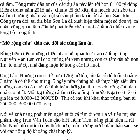
cá tầm. Tổng mức đầu tư của các dự án này lên tới hơn 8.100 tỷ đồng.
Riêng trong năm 2015 này, chúng tôi dự kiến thu hoạch trên 260 tấn
cá tầm thương phẩm và một số sản phẩm khác từ cá tầm. Sau khi
Công ty ra đời, tại địa bàn Sơn La đã xuất hiện thêm một số đơn vị, cá
nhân cũng quan tâm đầu tư phát triển chăn nuôi cá tầm ở nhiều vùng
lòng hồ trong tỉnh.
“Mở rộng cửa” đón các đối tác cùng làm ăn
Bồng bềnh trên những chiếc phao nổi quanh các ao cá lồng, ông
Nguyễn Văn Lan chỉ cho chúng tôi xem những con cá tầm dài tới hơn
1m, to như cột nhà đang lượn lờ trong các hồ nuôi.
Ông bảo: Những con cá từ hơn 12kg trở lên, tức là có độ tuổi khoảng
3 năm là có thể cho trứng. 5 ngày nữa chúng tôi sẽ thực hiện siêu âm
những con cá có chửa để tính toán thời gian thu hoạch trứng đạt hiệu
quả cao nhất. Mỗi kg trứng cá tầm (lấy giống từ nước Nga) có thể có
giá lên tới 8.000–12.000USD. Thịt cá sau khi khai thác trứng, bán từ
250.000–300.000 đồng/kg.
Nói về khả năng phát triển nghề nuôi cá tầm ở Sơn La và tiêu thụ sản
phẩm, ông Trần Văn Tuấn cho biết thêm: Tiềm năng phát triển là rất
lớn. Nhiệt độ nước ở đây thích hợp, môi trường nước đảm bảo sạch sẽ
với các nồng độ khoáng chất hợp lý.