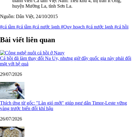
thành viên Cá tầm Việt Nam: Tiểu khu 4, thị trấn Ít Ong,
huyện Mường La, tỉnh Sơn La.
Nguồn: Dân Việt, 24/10/2015
#cá tầm
#cá tầm
#cá nước lạnh
#Quy hoạch
#cá nước lạnh
#cá hồi
Bài viết liên quan
Cá hồi đã làm thay đổi Na Uy, nhưng giờ đây quốc gia này phải đối
mặt với hệ quả
29/07/2026
Thích ứng từ gốc: "Làn gió mới" giúp ngư dân Timor-Leste vững
vàng trước biến đổi khí hậu
26/07/2026