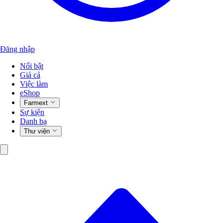
Đăng nhập
Nổi bật
Giá cả
Việc làm
eShop
Farmext
Sự kiện
Danh bạ
Thư viện