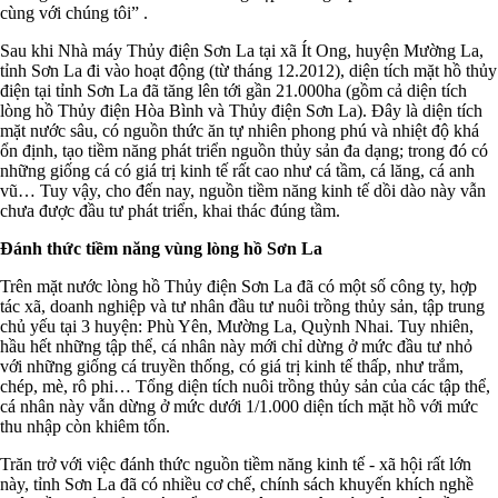
cùng với chúng tôi” .
Sau khi Nhà máy Thủy điện Sơn La tại xã Ít Ong, huyện Mường La,
tỉnh Sơn La đi vào hoạt động (từ tháng 12.2012), diện tích mặt hồ thủy
điện tại tỉnh Sơn La đã tăng lên tới gần 21.000ha (gồm cả diện tích
lòng hồ Thủy điện Hòa Bình và Thủy điện Sơn La). Đây là diện tích
mặt nước sâu, có nguồn thức ăn tự nhiên phong phú và nhiệt độ khá
ổn định, tạo tiềm năng phát triển nguồn thủy sản đa dạng; trong đó có
những giống cá có giá trị kinh tế rất cao như cá tầm, cá lăng, cá anh
vũ… Tuy vậy, cho đến nay, nguồn tiềm năng kinh tế dồi dào này vẫn
chưa được đầu tư phát triển, khai thác đúng tầm.
Đánh thức tiềm năng vùng lòng hồ Sơn La
Trên mặt nước lòng hồ Thủy điện Sơn La đã có một số công ty, hợp
tác xã, doanh nghiệp và tư nhân đầu tư nuôi trồng thủy sản, tập trung
chủ yếu tại 3 huyện: Phù Yên, Mường La, Quỳnh Nhai. Tuy nhiên,
hầu hết những tập thể, cá nhân này mới chỉ dừng ở mức đầu tư nhỏ
với những giống cá truyền thống, có giá trị kinh tế thấp, như trắm,
chép, mè, rô phi… Tổng diện tích nuôi trồng thủy sản của các tập thể,
cá nhân này vẫn dừng ở mức dưới 1/1.000 diện tích mặt hồ với mức
thu nhập còn khiêm tốn.
Trăn trở với việc đánh thức nguồn tiềm năng kinh tế - xã hội rất lớn
này, tỉnh Sơn La đã có nhiều cơ chế, chính sách khuyến khích nghề