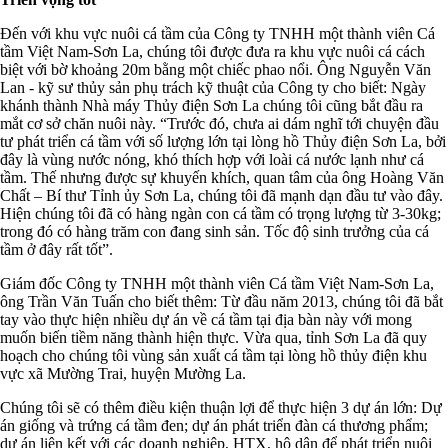
Đến với khu vực nuôi cá tầm của Công ty TNHH một thành viên Cá
tầm Việt Nam-Sơn La, chúng tôi được đưa ra khu vực nuôi cá cách
biệt với bờ khoảng 20m bằng một chiếc phao nổi. Ông Nguyễn Văn
Lan - kỹ sư thủy sản phụ trách kỹ thuật của Công ty cho biết: Ngày
khánh thành Nhà máy Thủy điện Sơn La chúng tôi cũng bắt đầu ra
mắt cơ sở chăn nuôi này. “Trước đó, chưa ai dám nghĩ tới chuyện đầu
tư phát triển cá tầm với số lượng lớn tại lòng hồ Thủy điện Sơn La, bởi
đây là vùng nước nóng, khó thích hợp với loài cá nước lạnh như cá
tầm. Thế nhưng được sự khuyến khích, quan tâm của ông Hoàng Văn
Chất – Bí thư Tỉnh ủy Sơn La, chúng tôi đã mạnh dạn đầu tư vào đây.
Hiện chúng tôi đã có hàng ngàn con cá tầm có trọng lượng từ 3-30kg;
trong đó có hàng trăm con đang sinh sản. Tốc độ sinh trưởng của cá
tầm ở đây rất tốt”.
Giám đốc Công ty TNHH một thành viên Cá tầm Việt Nam-Sơn La,
ông Trần Văn Tuấn cho biết thêm: Từ đầu năm 2013, chúng tôi đã bắt
tay vào thực hiện nhiều dự án về cá tầm tại địa bàn này với mong
muốn biến tiềm năng thành hiện thực. Vừa qua, tỉnh Sơn La đã quy
hoạch cho chúng tôi vùng sản xuất cá tầm tại lòng hồ thủy điện khu
vực xã Mường Trai, huyện Mường La.
Chúng tôi sẽ có thêm điều kiện thuận lợi để thực hiện 3 dự án lớn: Dự
án giống và trứng cá tầm đen; dự án phát triển đàn cá thương phẩm;
dự án liên kết với các doanh nghiệp, HTX, hộ dân để phát triển nuôi