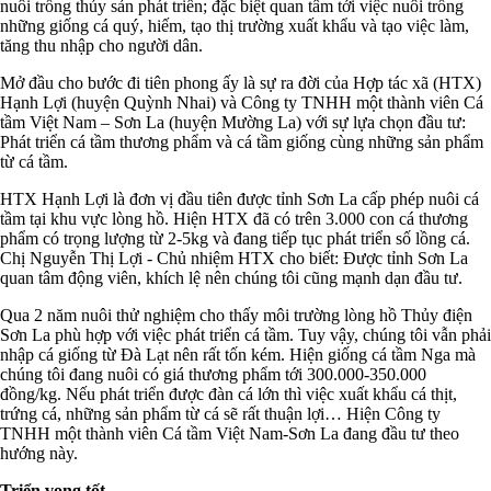
nuôi trồng thủy sản phát triển; đặc biệt quan tâm tới việc nuôi trồng
những giống cá quý, hiếm, tạo thị trường xuất khẩu và tạo việc làm,
tăng thu nhập cho người dân.
Mở đầu cho bước đi tiên phong ấy là sự ra đời của Hợp tác xã (HTX)
Hạnh Lợi (huyện Quỳnh Nhai) và Công ty TNHH một thành viên Cá
tầm Việt Nam – Sơn La (huyện Mường La) với sự lựa chọn đầu tư:
Phát triển cá tầm thương phẩm và cá tầm giống cùng những sản phẩm
từ cá tầm.
HTX Hạnh Lợi là đơn vị đầu tiên được tỉnh Sơn La cấp phép nuôi cá
tầm tại khu vực lòng hồ. Hiện HTX đã có trên 3.000 con cá thương
phẩm có trọng lượng từ 2-5kg và đang tiếp tục phát triển số lồng cá.
Chị Nguyễn Thị Lợi - Chủ nhiệm HTX cho biết: Được tỉnh Sơn La
quan tâm động viên, khích lệ nên chúng tôi cũng mạnh dạn đầu tư.
Qua 2 năm nuôi thử nghiệm cho thấy môi trường lòng hồ Thủy điện
Sơn La phù hợp với việc phát triển cá tầm. Tuy vậy, chúng tôi vẫn phải
nhập cá giống từ Đà Lạt nên rất tốn kém. Hiện giống cá tầm Nga mà
chúng tôi đang nuôi có giá thương phẩm tới 300.000-350.000
đồng/kg. Nếu phát triển được đàn cá lớn thì việc xuất khẩu cá thịt,
trứng cá, những sản phẩm từ cá sẽ rất thuận lợi… Hiện Công ty
TNHH một thành viên Cá tầm Việt Nam-Sơn La đang đầu tư theo
hướng này.
Triển vọng tốt