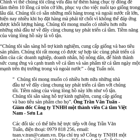
Chính vì thế chúng tôi cũng vừa đầu tư thêm hàng chục tỷ đồng để
làm thêm 10 lồng cá tròn cỡ lớn, phục vụ cho việc nuôi tạo giống trong
lâu dài. Chúng tôi có sẵn những mối hàng trong và ngoài nước rất lớn,
hiện nay nhiều khi họ đặt hàng mà phải từ chối vì không thể đáp ứng
được khối lượng hàng. Chúng tôi mong muốn có nhiều hơn nữa
những nhà đầu tư về đây cùng chung tay phát triển cá tầm. Tiềm năng
của vùng lòng hồ này là vô tận.
“Chúng tôi sẵn sàng hỗ trợ kinh nghiệm, cung cấp giống và bao tiêu
sản phẩm. Chúng tôi rất mong có được sự hợp tác cùng phát triển cá
tầm của các doanh nghiệp, doanh nhân, hộ nông dân, để hình thành
sức cung ứng và cạnh tranh về cá tầm và sản phẩm từ cá tầm ngày một
mạnh trên thị trường trong và ngoài nước” - ông Tuấn nói.
" Chúng tôi mong muốn có nhiều hơn nữa những nhà
đầu tư về đây cùng chung tay phát triển cá tầm với chúng
tôi. Tiềm năng của vùng lòng hồ này lớn như vô tận.
Chúng tôi sẵn sàng hỗ trợ kinh nghiệm, cung cấp giống
và bao tiêu sản phẩm cho họ”.
Ông Trần Văn Tuấn -
Giám đốc Công ty TNHH một thành viên Cá tầm Việt
Nam - Sơn La
Các đối tác có thể liên hệ trực tiếp với ông Trần Văn
Tuấn, điện thoại: 0979 818 256, email:
tuan.v.tran@catam.vn
. Địa chỉ trụ sở Công ty TNHH một