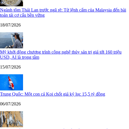
Ngành tôm Thái Lan trước ngã rẽ: Từ lệnh cấm của Malaysia đến bài
toán tái cơ cấu bền vững
18/07/2026
Mỹ khởi động chương trình công nghệ thủy sản trị giá tới 160 triệu
USD, AI là trọng tâm
15/07/2026
Trung Quốc: Một con cá Koi chốt giá kỷ lục 15,5 tỷ đồng
06/07/2026