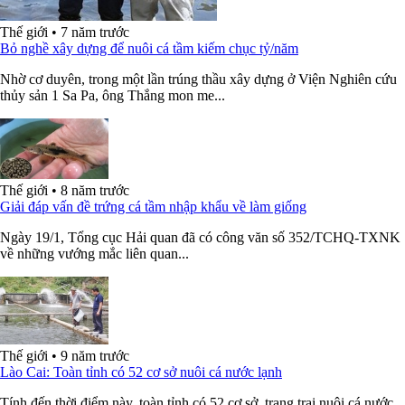
Thế giới
•
7 năm trước
Bỏ nghề xây dựng để nuôi cá tầm kiếm chục tỷ/năm
Nhờ cơ duyên, trong một lần trúng thầu xây dựng ở Viện Nghiên cứu
thủy sản 1 Sa Pa, ông Thắng mon me...
Thế giới
•
8 năm trước
Giải đáp vấn đề trứng cá tầm nhập khẩu về làm giống
Ngày 19/1, Tổng cục Hải quan đã có công văn số 352/TCHQ-TXNK
về những vướng mắc liên quan...
Thế giới
•
9 năm trước
Lào Cai: Toàn tỉnh có 52 cơ sở nuôi cá nước lạnh
Tính đến thời điểm này, toàn tỉnh có 52 cơ sở, trang trại nuôi cá nước