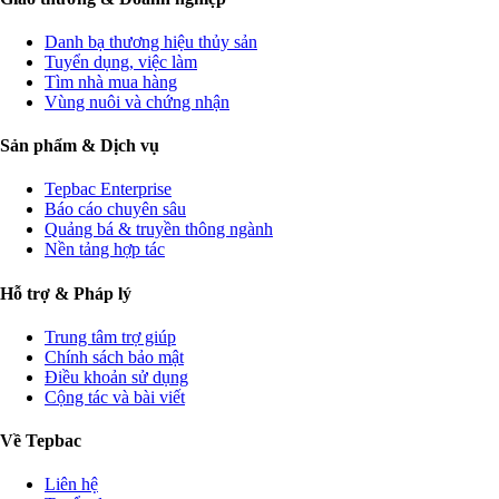
Danh bạ thương hiệu thủy sản
Tuyển dụng, việc làm
Tìm nhà mua hàng
Vùng nuôi và chứng nhận
Sản phẩm & Dịch vụ
Tepbac Enterprise
Báo cáo chuyên sâu
Quảng bá & truyền thông ngành
Nền tảng hợp tác
Hỗ trợ & Pháp lý
Trung tâm trợ giúp
Chính sách bảo mật
Điều khoản sử dụng
Cộng tác và bài viết
Về Tepbac
Liên hệ