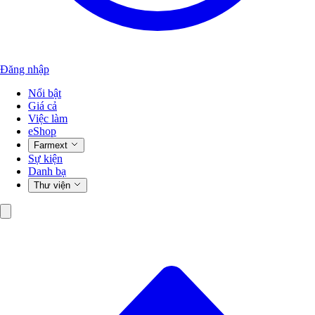
Đăng nhập
Nổi bật
Giá cả
Việc làm
eShop
Farmext
Sự kiện
Danh bạ
Thư viện