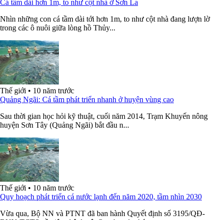
Cá tầm dài hơn 1m, to như cột nhà ở Sơn La
Nhìn những con cá tầm dài tới hơn 1m, to như cột nhà đang lượn lờ
trong các ô nuôi giữa lòng hồ Thủy...
Thế giới
•
10 năm trước
Quảng Ngãi: Cá tầm phát triển nhanh ở huyện vùng cao
Sau thời gian học hỏi kỹ thuật, cuối năm 2014, Trạm Khuyến nông
huyện Sơn Tây (Quảng Ngãi) bắt đầu n...
Thế giới
•
10 năm trước
Quy hoạch phát triển cá nước lạnh đến năm 2020, tầm nhìn 2030
Vừa qua, Bộ NN và PTNT đã ban hành Quyết định số 3195/QĐ-