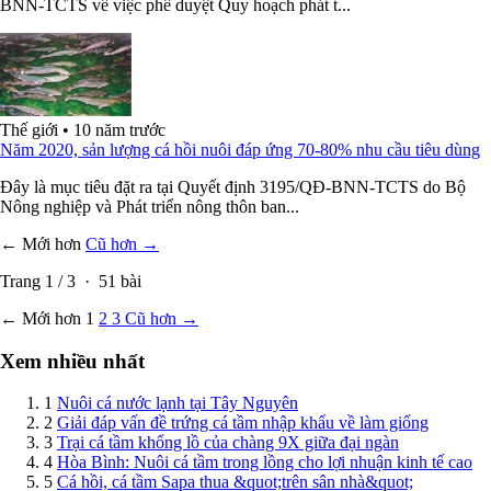
BNN-TCTS về việc phê duyệt Quy hoạch phát t...
Thế giới
•
10 năm trước
Năm 2020, sản lượng cá hồi nuôi đáp ứng 70-80% nhu cầu tiêu dùng
Đây là mục tiêu đặt ra tại Quyết định 3195/QĐ-BNN-TCTS do Bộ
Nông nghiệp và Phát triển nông thôn ban...
← Mới hơn
Cũ hơn →
Trang
1
/
3
·
51
bài
← Mới hơn
1
2
3
Cũ hơn →
Xem nhiều nhất
1
Nuôi cá nước lạnh tại Tây Nguyên
2
Giải đáp vấn đề trứng cá tầm nhập khẩu về làm giống
3
Trại cá tầm khổng lồ của chàng 9X giữa đại ngàn
4
Hòa Bình: Nuôi cá tầm trong lồng cho lợi nhuận kinh tế cao
5
Cá hồi, cá tầm Sapa thua &quot;trên sân nhà&quot;