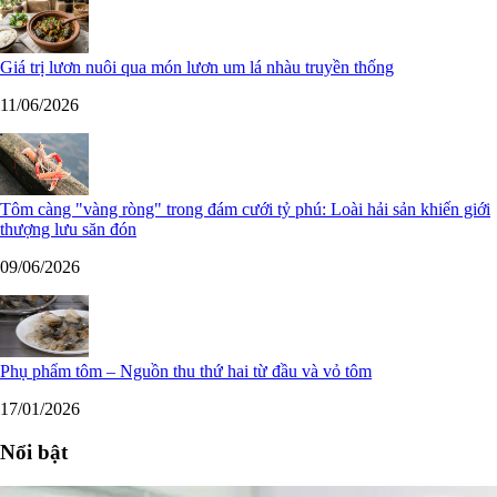
Giá trị lươn nuôi qua món lươn um lá nhàu truyền thống
11/06/2026
Tôm càng "vàng ròng" trong đám cưới tỷ phú: Loài hải sản khiến giới
thượng lưu săn đón
09/06/2026
Phụ phẩm tôm – Nguồn thu thứ hai từ đầu và vỏ tôm
17/01/2026
Nổi bật