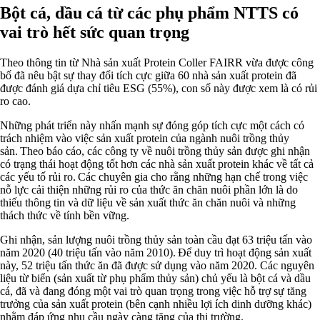
Bột cá, dầu cá từ các phụ phẩm NTTS có
vai trò hết sức quan trọng
Theo thông tin từ Nhà sản xuất Protein Coller FAIRR vừa được công
bố đã nêu bật sự thay đổi tích cực giữa 60 nhà sản xuất protein đã
được đánh giá dựa chỉ tiêu ESG (55%), con số này được xem là có rủi
ro cao.
Những phát triển này nhấn mạnh sự đóng góp tích cực một cách có
trách nhiệm vào việc sản xuất protein của ngành nuôi trồng thủy
sản. Theo báo cáo, các công ty về nuôi trồng thủy sản được ghi nhận
có trạng thái hoạt động tốt hơn các nhà sản xuất protein khác về tất cả
các yếu tố rủi ro. Các chuyên gia cho rằng những hạn chế trong việc
nỗ lực cải thiện những rủi ro của thức ăn chăn nuôi phần lớn là do
thiếu thông tin và dữ liệu về sản xuất thức ăn chăn nuôi và những
thách thức về tính bền vững.
Ghi nhận, sản lượng nuôi trồng thủy sản toàn cầu đạt 63 triệu tấn vào
năm 2020 (40 triệu tấn vào năm 2010). Để duy trì hoạt động sản xuất
này, 52 triệu tấn thức ăn đã được sử dụng vào năm 2020. Các nguyên
liệu từ biển (sản xuất từ phụ phẩm thủy sản) chủ yếu là bột cá và dầu
cá, đã và đang đóng một vai trò quan trọng trong việc hỗ trợ sự tăng
trưởng của sản xuất protein (bên cạnh nhiều lợi ích dinh dưỡng khác)
nhằm đáp ứng nhu cầu ngày càng tăng của thị trường.