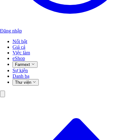
Đăng nhập
Nổi bật
Giá cả
Việc làm
eShop
Farmext
Sự kiện
Danh bạ
Thư viện