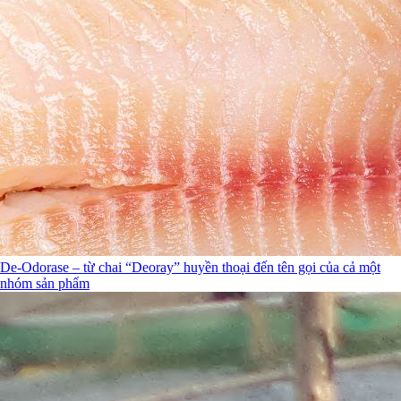
De-Odorase – từ chai “Deoray” huyền thoại đến tên gọi của cả một
nhóm sản phẩm