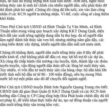
nữa, để hàu đủ trọng lượng mới xuất bán được. Hơn nữa, nghề nuôi
trồng thủy sản là sinh kế chính của nhiều người dân, nếu phải tháo dỡ
thì đành phải bỏ nghề. Chúng tôi cũng đã lớn tuổi, xin vào làm công
nhân ở các KCN người ta không nhận. Vì thế, cuộc sống sẽ càng thêm
khó khăn.
Theo Phó Chủ tịch UBND xã Bình Thuận Tạ Văn Minh, xã Bình
Thuận nằm trong vùng quy hoạch xây dựng KKT Dung Quất, diện
tích đất sản xuất nông nghiệp đang dần bị thu hẹp, đa số người dân
làm nghề đánh bắt thủy sản ven bờ, nhưng những năm gần đây, các
cảng biển được xây dựng, khiến người dân dần mất nơi mưu sinh.
Chúng tôi khẳng định, người dân nuôi trồng thủy sản ở đây để phát
triển kinh tế, chứ không phải để đầu cơ, trục lợi hỗ trợ từ các dự án.
Xã cũng đã chấp hành chủ trương của huyện, tỉnh, thành lập các đoàn
tuyên truyền, vận động người dân tháo dỡ các lồng bè nuôi thủy sản.
Tuy nhiên, vì vốn đầu tư nuôi thủy sản của hàng chục hộ dân khá lớn
(ước tính mỗi hộ đầu tư từ 80 - 100 triệu đồng), nên họ mong Nhà
nước hỗ trợ một phần nào đó để chuyển đổi ngành nghề.
Phó Chủ tịch UBND huyện Bình Sơn Nguyễn Quang Trung cho biết:
UBND tỉnh đã giao Ban Quản lý KKT Dung Quất và các KCN tỉnh
hướng dẫn Công ty CP Cảng tổng hợp Hòa Phát hoàn chỉnh đầy đủ hồ
sơ pháp lý, để triển khai thực hiện dự án, tạo sự đồng thuận của người
dân nuôi trồng thủy sản trong khu vực.