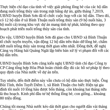
Thực hiện chỉ đạo của tỉnh về việc giải phóng lồng bè của các hộ dân
đang nuôi trồng thủy sản trong mặt bằng dự án, giữa tháng 7.2019,
UBND huyện Bình Sơn đã tổ chức cuộc họp với các hộ dân. Theo đó,
có 12 hộ dân ở xã Bình Thuận nuôi trồng thủy sản (9 hộ nuôi hàu, 3
hộ nuôi cá) trong khu vực dự án mang tính tự phát, không theo quy
hoạch phát triển nuôi trồng thủy sản của tỉnh.
Do vậy, UBND huyện Bình Sơn đã giao cho UBND xã Bình Thuận
tổ chức tuyên truyền, vận động 12 hộ dân trên tháo dỡ lồng bè, chấm
dứt nuôi trồng thủy sản trong thời gian sớm nhất. Đồng thời, đề nghị
Cảng vụ Hàng hải Quảng Ngãi lập biên bản xử lý vi phạm đối với các
hộ dân trên.
UBND huyện Bình Sơn cũng kiến nghị UBND tỉnh chỉ đạo Công ty
CP Cảng tổng hợp Hòa Phát hoàn chỉnh đầy đủ các hồ sơ pháp lý theo
quy định của Nhà nước về dự án trên.
Tuy nhiên, đến thời điểm này vẫn chưa có hộ dân nào thực hiện. Ông
Bùi Tính, thôn Tuyết Diêm 1, xã Bình Thuận cho biết: Hiện tại gia
đình tôi nuôi 10 lồng hàu được bốn tháng, còn khoảng hai tháng nữa
là thu hoạch. Kinh phí đầu tư hệ thống lồng bè, con giống... khoảng
80 triệu đồng.
Chúng tôi mong Nhà nước kéo dài thời gian cho người dân vài tháng