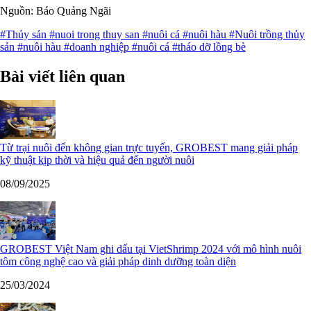
Nguồn: Báo Quảng Ngãi
#Thủy sản
#nuoi trong thuy san
#nuôi cá
#nuôi hàu
#Nuôi trồng thủy
sản
#nuôi hàu
#doanh nghiệp
#nuôi cá
#tháo dỡ lồng bè
Bài viết liên quan
Từ trại nuôi đến không gian trực tuyến, GROBEST mang giải pháp
kỹ thuật kịp thời và hiệu quả đến người nuôi
08/09/2025
GROBEST Việt Nam ghi dấu tại VietShrimp 2024 với mô hình nuôi
tôm công nghệ cao và giải pháp dinh dưỡng toàn diện
25/03/2024