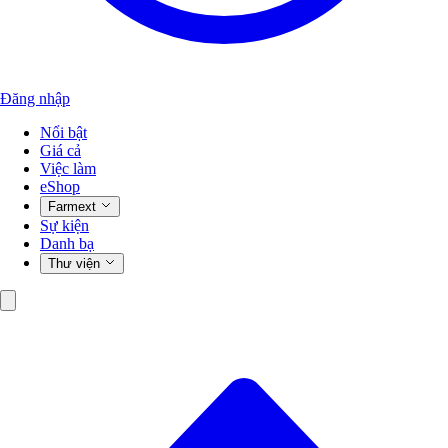
Đăng nhập
Nổi bật
Giá cả
Việc làm
eShop
Farmext
Sự kiện
Danh bạ
Thư viện