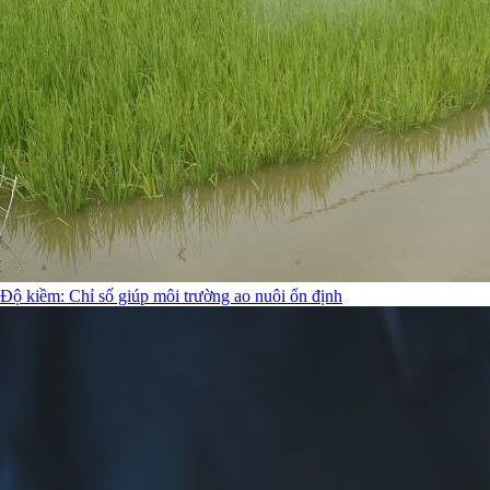
Độ kiềm: Chỉ số giúp môi trường ao nuôi ổn định