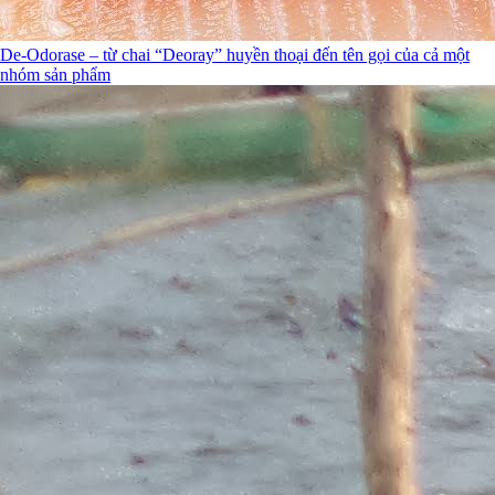
De-Odorase – từ chai “Deoray” huyền thoại đến tên gọi của cả một
nhóm sản phẩm