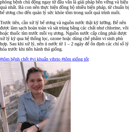
phòng bệnh chủ động ngay từ đầu vẫn là giải pháp bền vững và hiệu
quả nhất. Bà con nên thực hiện đồng bộ nhiều biện pháp, từ chuẩn bị
bể ương cho đến quản lý sức khỏe tôm trong suốt quá trình nuôi.
Trước tiên, cần xử lý bể ương và nguồn nước thật kỹ lưỡng. Bể nên
được làm sạch hoàn toàn và sát trùng bằng các chất như chlorine, vôi
hoặc thuốc tím trước mỗi vụ ương. Nguồn nước cấp cũng phải được
xử lý kỹ qua hệ thống lọc, ozone hoặc dùng chế phẩm vi sinh phù
hợp. Sau khi xử lý, nên ủ nước từ 1 – 2 ngày để ổn định các chỉ số lý
hóa trước khi tiến hành thả giống.
#tôm bệnh chết
#vi khuẩn vibrio
#tôm giống tốt