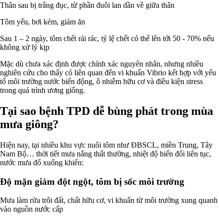
Thân sau bị trắng đục, từ phần đuôi lan dần về giữa thân
Tôm yếu, bơi kém, giảm ăn
Sau 1 – 2 ngày, tôm chết rải rác, tỷ lệ chết có thể lên tới 50 - 70% nếu
không xử lý kịp
Mặc dù chưa xác định được chính xác nguyên nhân, nhưng nhiều
nghiên cứu cho thấy có liên quan đến vi khuẩn Vibrio kết hợp với yếu
tố môi trường nước biến động, ô nhiễm hữu cơ và điều kiện stress
trong quá trình ương giống.
Tại sao bệnh TPD dễ bùng phát trong mùa
mưa giông?
Hiện nay, tại nhiều khu vực nuôi tôm như ĐBSCL, miền Trung, Tây
Nam Bộ… thời tiết mưa nắng thất thường, nhiệt độ biến đổi liên tục,
nước mưa đổ xuống khiến:
Độ mặn giảm đột ngột, tôm bị sốc môi trường
Mưa làm rửa trôi đất, chất hữu cơ, vi khuẩn từ môi trường xung quanh
vào nguồn nước cấp