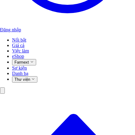
Đăng nhập
Nổi bật
Giá cả
Việc làm
eShop
Farmext
Sự kiện
Danh bạ
Thư viện