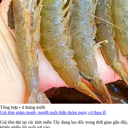
Tổng hợp
•
4 tháng trước
Giá tôm giảm mạnh, người nuôi thấp thỏm nguy cơ thua lỗ
Giá tôm thẻ tại các tỉnh miền Tây đang lao dốc trong thời gian gần đây,
khiến nhiều hộ nuôi rơi vào...