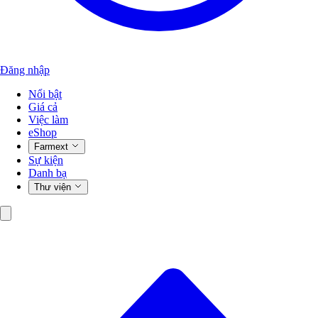
Đăng nhập
Nổi bật
Giá cả
Việc làm
eShop
Farmext
Sự kiện
Danh bạ
Thư viện