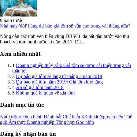
9 năm trước
Nhà máy 'đói' hàng dự báo giá tôm sẽ vẫn cao trong vài tháng nữa?
Nông dân các tỉnh ven biển vùng ĐBSCL đã bắt đầu bước vào thu
hoạch vụ tôm nuôi nước lợ năm 2017. Đầ...
Xem nhiều nhất
1
Doanh nghiệp thủy sản: Giá tôm sẽ được cải thiện trong vài
tuần tới
2
Dự báo giá tôm sẽ tăng từ tháng 3 năm 2018
3
Dự báo giá tôm năm 2019: Giá tôm khó tăng
4
Ẩn số giá tôm năm 2018
5
Không quá bi quan về giá tôm
Danh mục tin tức
Nuôi trồng
Dịch bệnh
Đánh bắt
Chế biến
Kỹ thuật
Nguyên liệu
Thế
giới
Ẩm thực
Doanh nghiệp
Tổng hợp
Góc nhìn
Đăng ký nhận bản tin