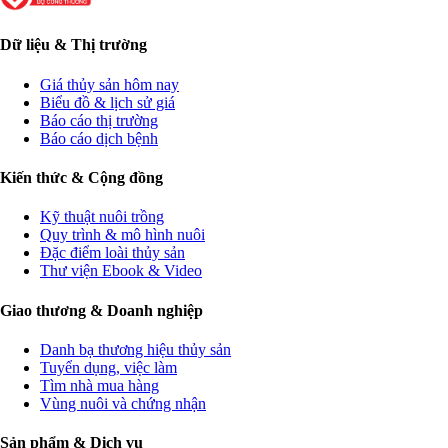
Dữ liệu & Thị trường
Giá thủy sản hôm nay
Biểu đồ & lịch sử giá
Báo cáo thị trường
Báo cáo dịch bệnh
Kiến thức & Cộng đồng
Kỹ thuật nuôi trồng
Quy trình & mô hình nuôi
Đặc điểm loài thủy sản
Thư viện Ebook & Video
Giao thương & Doanh nghiệp
Danh bạ thương hiệu thủy sản
Tuyển dụng, việc làm
Tìm nhà mua hàng
Vùng nuôi và chứng nhận
Sản phẩm & Dịch vụ