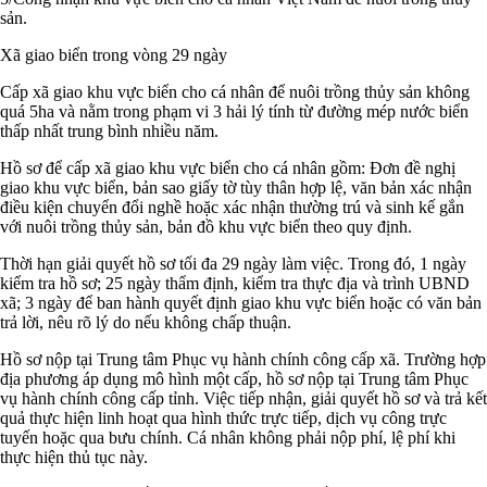
sản.
Xã giao biển trong vòng 29 ngày
Cấp xã giao khu vực biển cho cá nhân để nuôi trồng thủy sản không
quá 5ha và nằm trong phạm vi 3 hải lý tính từ đường mép nước biển
thấp nhất trung bình nhiều năm.
Hồ sơ để cấp xã giao khu vực biển cho cá nhân gồm: Đơn đề nghị
giao khu vực biển, bản sao giấy tờ tùy thân hợp lệ, văn bản xác nhận
điều kiện chuyển đổi nghề hoặc xác nhận thường trú và sinh kế gắn
với nuôi trồng thủy sản, bản đồ khu vực biển theo quy định.
Thời hạn giải quyết hồ sơ tối đa 29 ngày làm việc. Trong đó, 1 ngày
kiểm tra hồ sơ; 25 ngày thẩm định, kiểm tra thực địa và trình UBND
xã; 3 ngày để ban hành quyết định giao khu vực biển hoặc có văn bản
trả lời, nêu rõ lý do nếu không chấp thuận.
Hồ sơ nộp tại Trung tâm Phục vụ hành chính công cấp xã. Trường hợp
địa phương áp dụng mô hình một cấp, hồ sơ nộp tại Trung tâm Phục
vụ hành chính công cấp tỉnh. Việc tiếp nhận, giải quyết hồ sơ và trả kết
quả thực hiện linh hoạt qua hình thức trực tiếp, dịch vụ công trực
tuyến hoặc qua bưu chính. Cá nhân không phải nộp phí, lệ phí khi
thực hiện thủ tục này.