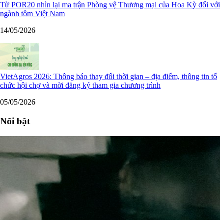
Từ POR20 nhìn lại ma trận Phòng vệ Thương mại của Hoa Kỳ đối với
ngành tôm Việt Nam
14/05/2026
VietAgros 2026: Thông báo thay đổi thời gian – địa điểm, thông tin tổ
chức hội chợ và mời đăng ký tham gia chương trình
05/05/2026
Nổi bật