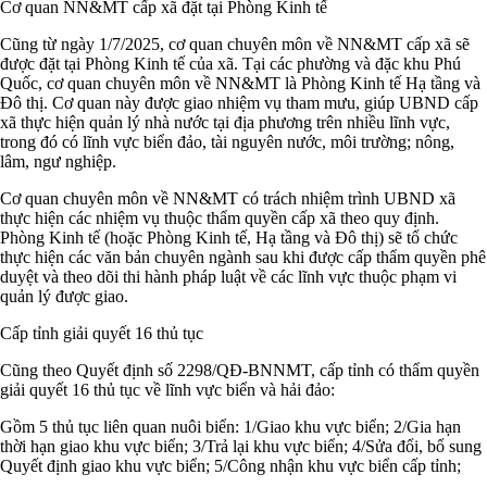
Cơ quan NN&MT cấp xã đặt tại Phòng Kinh tế
Cũng từ ngày 1/7/2025, cơ quan chuyên môn về NN&MT cấp xã sẽ
được đặt tại Phòng Kinh tế của xã. Tại các phường và đặc khu Phú
Quốc, cơ quan chuyên môn về NN&MT là Phòng Kinh tế Hạ tầng và
Đô thị. Cơ quan này được giao nhiệm vụ tham mưu, giúp UBND cấp
xã thực hiện quản lý nhà nước tại địa phương trên nhiều lĩnh vực,
trong đó có lĩnh vực biển đảo, tài nguyên nước, môi trường; nông,
lâm, ngư nghiệp.
Cơ quan chuyên môn về NN&MT có trách nhiệm trình UBND xã
thực hiện các nhiệm vụ thuộc thẩm quyền cấp xã theo quy định.
Phòng Kinh tế (hoặc Phòng Kinh tế, Hạ tầng và Đô thị) sẽ tổ chức
thực hiện các văn bản chuyên ngành sau khi được cấp thẩm quyền phê
duyệt và theo dõi thi hành pháp luật về các lĩnh vực thuộc phạm vi
quản lý được giao.
Cấp tỉnh giải quyết 16 thủ tục
Cũng theo Quyết định số 2298/QĐ-BNNMT, cấp tỉnh có thẩm quyền
giải quyết 16 thủ tục về lĩnh vực biển và hải đảo:
Gồm 5 thủ tục liên quan nuôi biển: 1/Giao khu vực biển; 2/Gia hạn
thời hạn giao khu vực biển; 3/Trả lại khu vực biển; 4/Sửa đổi, bổ sung
Quyết định giao khu vực biển; 5/Công nhận khu vực biển cấp tỉnh;