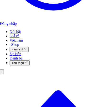
Đăng nhập
Nổi bật
Giá cả
Việc làm
eShop
Farmext
Sự kiện
Danh bạ
Thư viện