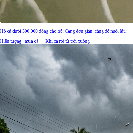
Hồ cá dưới 300.000 đồng cho trẻ: Càng đơn giản, càng dễ nuôi lâu
Hiện tượng "mưa cá " - Khi cá rơi từ trời xuống