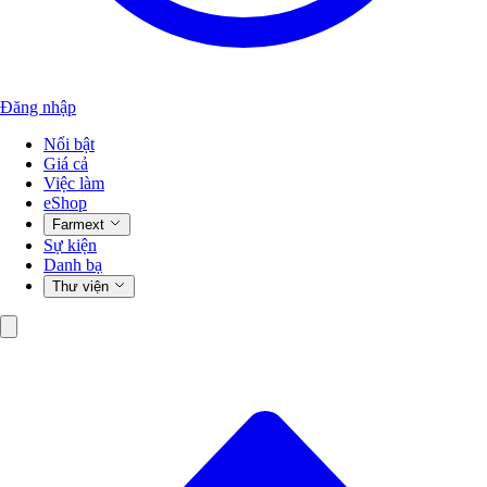
Đăng nhập
Nổi bật
Giá cả
Việc làm
eShop
Farmext
Sự kiện
Danh bạ
Thư viện