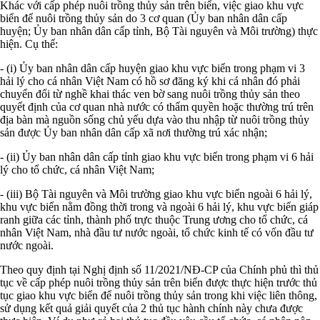
Khác với cấp phép nuôi trồng thủy sản trên biển, việc giao khu vực
biển để nuôi trồng thủy sản do 3 cơ quan (Ủy ban nhân dân cấp
huyện; Ủy ban nhân dân cấp tỉnh, Bộ Tài nguyên và Môi trường) thực
hiện. Cụ thể:
- (i) Ủy ban nhân dân cấp huyện giao khu vực biển trong phạm vi 3
hải lý cho cá nhân Việt Nam có hồ sơ đăng ký khi cá nhân đó phải
chuyển đổi từ nghề khai thác ven bờ sang nuôi trồng thủy sản theo
quyết định của cơ quan nhà nước có thẩm quyền hoặc thường trú trên
địa bàn mà nguồn sống chủ yếu dựa vào thu nhập từ nuôi trồng thủy
sản được Ủy ban nhân dân cấp xã nơi thường trú xác nhận;
- (ii) Ủy ban nhân dân cấp tỉnh giao khu vực biển trong phạm vi 6 hải
lý cho tổ chức, cá nhân Việt Nam;
- (iii) Bộ Tài nguyên và Môi trường giao khu vực biển ngoài 6 hải lý,
khu vực biển nằm đồng thời trong và ngoài 6 hải lý, khu vực biển giáp
ranh giữa các tỉnh, thành phố trực thuộc Trung ương cho tổ chức, cá
nhân Việt Nam, nhà đầu tư nước ngoài, tổ chức kinh tế có vốn đầu tư
nước ngoài.
Theo quy định tại Nghị định số 11/2021/NĐ-CP của Chính phủ thì thủ
tục về cấp phép nuôi trồng thủy sản trên biển được thực hiện trước thủ
tục giao khu vực biển để nuôi trồng thủy sản trong khi việc liên thông,
sử dụng kết quả giải quyết của 2 thủ tục hành chính này chưa được