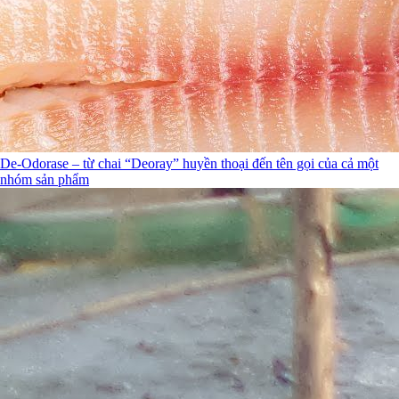
De-Odorase – từ chai “Deoray” huyền thoại đến tên gọi của cả một
nhóm sản phẩm