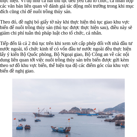
thực hiện. Ví dụ như cả hai thủ tục đều yêu cầu tổ chức, cá nhân nộp
các văn bản liên quan về đánh giá tác động môi trường trong khi mục
đích cũng chỉ để nuôi trồng thủy sản.
Theo đó, đề nghị bỏ giấy tờ này khi thực hiện thủ tục giao khu vực
biển để nuôi trồng thủy sản (thủ tục được thực hiện sau), điều này sẽ
giảm chi phí tuân thủ pháp luật cho tổ chức, cá nhân.
Tiếp đến là cả 2 thủ tục trên khi xem xét cấp phép đối với nhà đầu tư
nước ngoài, tổ chức kinh tế có vốn đầu tư nước ngoài đều thực hiện
lấy ý kiến Bộ Quốc phòng, Bộ Ngoại giao, Bộ Công an về các nội
dung liên quan tới việc nuôi trồng thủy sản trên biển được gửi kèm
theo sơ đồ khu vực biển, thể hiện tọa độ các điểm góc của khu vực
biển đề nghị giao.