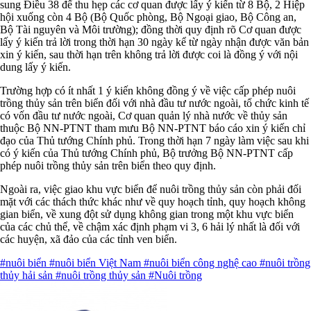
sung Điều 38 để thu hẹp các cơ quan được lấy ý kiến từ 8 Bộ, 2 Hiệp
hội xuống còn 4 Bộ (Bộ Quốc phòng, Bộ Ngoại giao, Bộ Công an,
Bộ Tài nguyên và Môi trường); đồng thời quy định rõ Cơ quan được
lấy ý kiến trả lời trong thời hạn 30 ngày kể từ ngày nhận được văn bản
xin ý kiến, sau thời hạn trên không trả lời được coi là đồng ý với nội
dung lấy ý kiến.
Trường hợp có ít nhất 1 ý kiến không đồng ý về việc cấp phép nuôi
trồng thủy sản trên biển đối với nhà đầu tư nước ngoài, tổ chức kinh tế
có vốn đầu tư nước ngoài, Cơ quan quản lý nhà nước về thủy sản
thuộc Bộ NN-PTNT tham mưu Bộ NN-PTNT báo cáo xin ý kiến chỉ
đạo của Thủ tướng Chính phủ. Trong thời hạn 7 ngày làm việc sau khi
có ý kiến của Thủ tướng Chính phủ, Bộ trưởng Bộ NN-PTNT cấp
phép nuôi trồng thủy sản trên biển theo quy định.
Ngoài ra, việc giao khu vực biển để nuôi trồng thủy sản còn phải đối
mặt với các thách thức khác như về quy hoạch tỉnh, quy hoạch không
gian biển, về xung đột sử dụng không gian trong một khu vực biển
của các chủ thể, về chậm xác định phạm vi 3, 6 hải lý nhất là đối với
các huyện, xã đảo của các tỉnh ven biển.
#nuôi biển
#nuôi biển Việt Nam
#nuôi biển công nghệ cao
#nuôi trồng
thủy hải sản
#nuôi trồng thủy sản
#Nuôi trồng