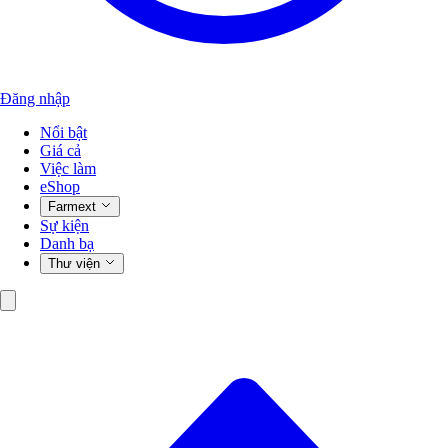
Đăng nhập
Nổi bật
Giá cả
Việc làm
eShop
Farmext
Sự kiện
Danh bạ
Thư viện