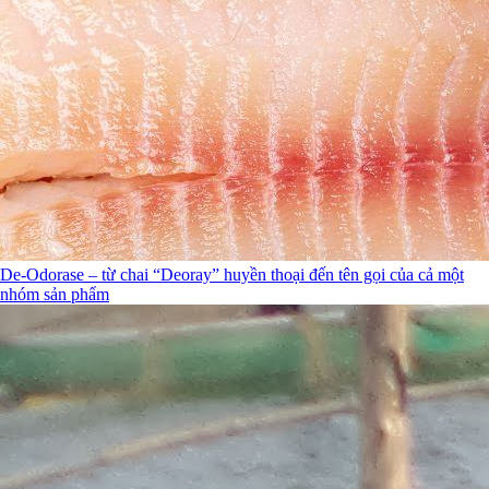
De-Odorase – từ chai “Deoray” huyền thoại đến tên gọi của cả một
nhóm sản phẩm