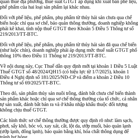
quan thuế địa phương, thuế suất GTGT áp dụng khi xuất bán phế liệu,
phế phẩm của hai loại sản phẩm lại khác nhau.
Đối với phế liệu, phế phẩm, phụ phẩm từ thủy hải sản chưa qua chế
biến hoặc chỉ qua sơ chế, bảo quản thông thường, doanh nghiệp không
phải kê khai, tính nộp thuế GTGT theo Khoản 5 Điều 5 Thông tư số
219/2013/TT-BTC.
Đối với phế liệu, phế phẩm, phụ phẩm từ thủy hải sản đã qua chế biến
(như luộc chín), doanh nghiệp phải áp dụng mức thuế suất GTGT phổ
thông 10% theo Điều 11 Thông tư 219/2013/TT-BTC.
Về nội dung này, Cục Thuế dẫn quy định mới tại khoản 1 Điều 5 Luật
Thuế GTGT số 48/2024/QH15 (có hiệu lực từ 1/7/2025), khoản 1
Điều 4 Nghị định số 181/2025/NĐ-CP và điểm a khoản 2 Điều 10
Thông tư số 69/2025/TT-BTC.
Theo đó, sản phẩm thủy sản nuôi trồng, đánh bắt chưa chế biến thành
sản phẩm khác hoặc chỉ qua sơ chế thông thường của tổ chức, cá nhân
tự sản xuất, đánh bắt bán ra và ở khâu nhập khẩu thuộc đối tượng
không chịu thuế GTGT.
Các hình thức sơ chế thông thường được quy định rõ như: làm sạch,
phơi, sấy khô, bóc vỏ, xay xát, cắt, lột da, ướp muối, bảo quản lạnh
(ướp lạnh, đông lạnh), bảo quản bằng khí, hóa chất thông dụng để
tránh hư hỏng...