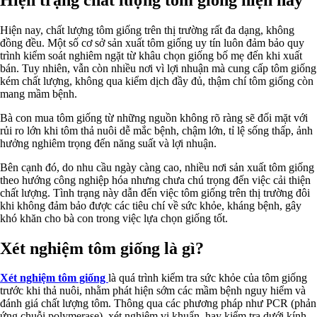
Hiện nay, chất lượng tôm giống trên thị trường rất đa dạng, không
đồng đều. Một số cơ sở sản xuất tôm giống uy tín luôn đảm bảo quy
trình kiểm soát nghiêm ngặt từ khâu chọn giống bố mẹ đến khi xuất
bán. Tuy nhiên, vẫn còn nhiều nơi vì lợi nhuận mà cung cấp tôm giống
kém chất lượng, không qua kiểm dịch đầy đủ, thậm chí tôm giống còn
mang mầm bệnh.
Bà con mua tôm giống từ những nguồn không rõ ràng sẽ đối mặt với
rủi ro lớn khi tôm thả nuôi dễ mắc bệnh, chậm lớn, tỉ lệ sống thấp, ảnh
hưởng nghiêm trọng đến năng suất và lợi nhuận.
Bên cạnh đó, do nhu cầu ngày càng cao, nhiều nơi sản xuất tôm giống
theo hướng công nghiệp hóa nhưng chưa chú trọng đến việc cải thiện
chất lượng. Tình trạng này dẫn đến việc tôm giống trên thị trường đôi
khi không đảm bảo được các tiêu chí về sức khỏe, kháng bệnh, gây
khó khăn cho bà con trong việc lựa chọn giống tốt.
Xét nghiệm tôm giống là gì?
Xét nghiệm tôm giống
là quá trình kiểm tra sức khỏe của tôm giống
trước khi thả nuôi, nhằm phát hiện sớm các mầm bệnh nguy hiểm và
đánh giá chất lượng tôm. Thông qua các phương pháp như PCR (phản
ứng chuỗi polymerase), xét nghiệm vi khuẩn, hay kiểm tra dưới kính