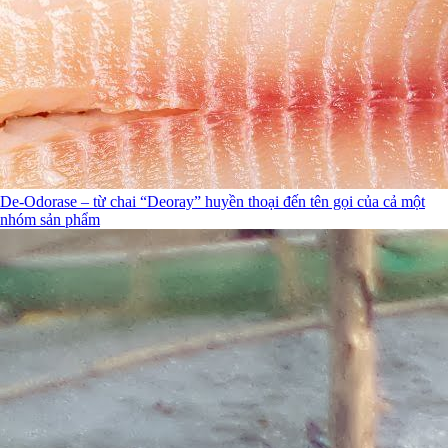
De-Odorase – từ chai “Deoray” huyền thoại đến tên gọi của cả một
nhóm sản phẩm