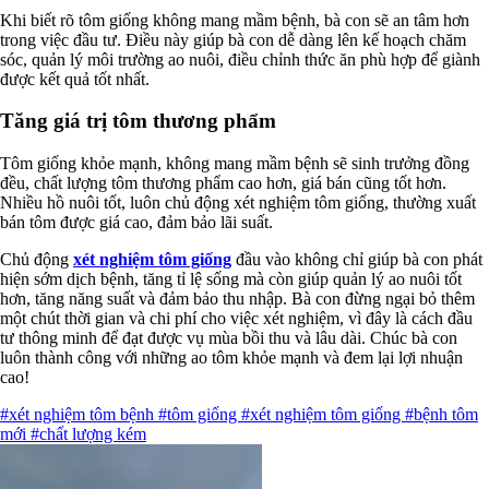
Khi biết rõ tôm giống không mang mầm bệnh, bà con sẽ an tâm hơn
trong việc đầu tư. Điều này giúp bà con dễ dàng lên kế hoạch chăm
sóc, quản lý môi trường ao nuôi, điều chỉnh thức ăn phù hợp để giành
được kết quả tốt nhất.
Tăng giá trị tôm thương phẩm
Tôm giống khỏe mạnh, không mang mầm bệnh sẽ sinh trưởng đồng
đều, chất lượng tôm thương phẩm cao hơn, giá bán cũng tốt hơn.
Nhiều hồ nuôi tốt, luôn chủ động xét nghiệm tôm giống, thường xuất
bán tôm được giá cao, đảm bảo lãi suất.
Chủ động
xét nghiệm tôm giống
đầu vào không chỉ giúp bà con phát
hiện sớm dịch bệnh, tăng tỉ lệ sống mà còn giúp quản lý ao nuôi tốt
hơn, tăng năng suất và đảm bảo thu nhập. Bà con đừng ngại bỏ thêm
một chút thời gian và chi phí cho việc xét nghiệm, vì đây là cách đầu
tư thông minh để đạt được vụ mùa bồi thu và lâu dài. Chúc bà con
luôn thành công với những ao tôm khỏe mạnh và đem lại lợi nhuận
cao!
#xét nghiệm tôm bệnh
#tôm giống
#xét nghiệm tôm giống
#bệnh tôm
mới
#chất lượng kém