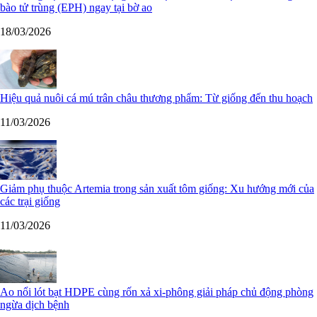
bào tử trùng (EPH) ngay tại bờ ao
18/03/2026
Hiệu quả nuôi cá mú trân châu thương phẩm: Từ giống đến thu hoạch
11/03/2026
Giảm phụ thuộc Artemia trong sản xuất tôm giống: Xu hướng mới của
các trại giống
11/03/2026
Ao nổi lót bạt HDPE cùng rốn xả xi-phông giải pháp chủ động phòng
ngừa dịch bệnh