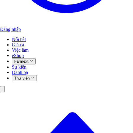
Đăng nhập
Nổi bật
Giá cả
Việc làm
eShop
Farmext
Sự kiện
Danh bạ
Thư viện